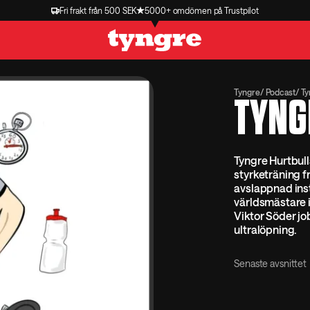
Fri frakt från 500 SEK
5000+ omdömen på Trustpilot
Tyngre
Podcast
Ty
TYNG
Tyngre Hurtbull
styrketräning f
avslappnad instä
världsmästare 
Viktor Söder jo
ultralöpning.
Senaste avsnittet