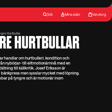
Sök
Mina sidor
Varukorg
ngre Hurtbullar
RE HURTBULLAR
ar handlar om hurtbulleri; kondition och
rån nybörjar- till elitmotionärnivå med en
llning till källkritik. Josef Eriksson är
i bänkpress men sysslar mycket med löpning.
bbar på tyngre och är motionär inom