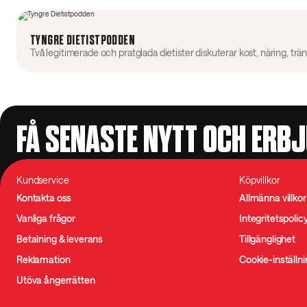
TYNGRE DIETISTPODDEN
FÅ SENASTE NYTT OCH ERB
Kundservice
Köpvillkor
Kontakta oss
Allmänna villkor
Vanliga frågor
Integritetspolic
Betalning & leverans
Tillgänglighet
Reklamation
Cookie-inställn
Utöva ångerrätten