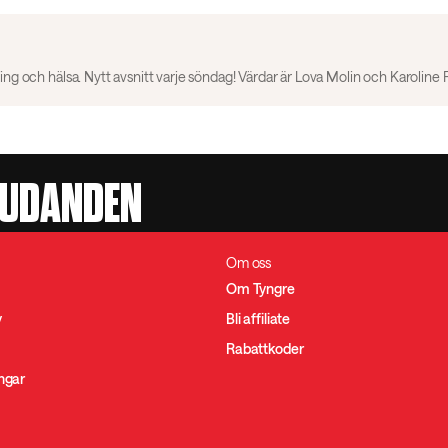
JUDANDEN
Om oss
Om Tyngre
y
Bli affiliate
Rabattkoder
ingar