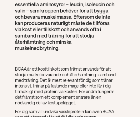
essentiella aminosyror – leucin, isoleucin och
valin – som kroppen behöver för att bygga
och bevara muskelmassa. Eftersom de inte
kan produceras naturligt måste de tillföras
via kost eller tillskott och används ofta i
samband med träning för att stödja
återhämtning och minska
muskelnedbrytning.
BCAA är ett kosttillskott som främst används för att
stödja muskelbevarande och återhämtning i samband
med träning. Det är mest relevant för dig som tränar
intensivt, tränar på fastande mage eller inte får i dig
tillräckligt med protein via kosten. För andra fungerar
det främst som ett komplement snarare än en
nödvändig del av kostupplägget.
För dig som vill undvika vassleprotein kan även BCAA
vara ett alternativ för att få i dig aminosyror
förknippade med muskeluppbyggnad och
återhämtning.