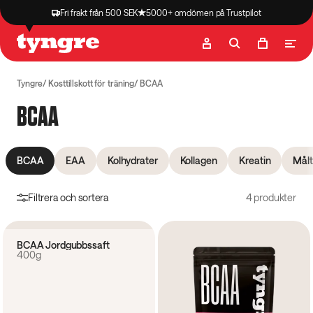
Fri frakt från 500 SEK
5000+ omdömen på Trustpilot
Butik
Recept
Podcast
Artiklar
Tyngre
Kosttillskott för träning
BCAA
BCAA
BCAA
EAA
Kolhydrater
Kollagen
Kreatin
Målt
Filtrera och sortera
4 produkter
4.2
(
27
)
BCAA Jordgubbssaft
400g