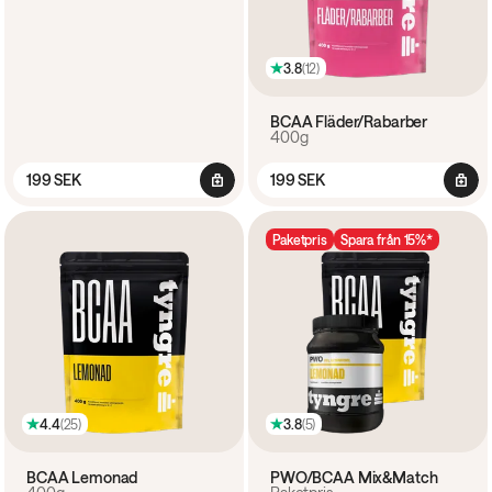
3.8
(
12
)
BCAA Fläder/Rabarber
400g
199 SEK
199 SEK
Paketpris
Spara från 15%*
4.4
(
25
)
3.8
(
5
)
BCAA Lemonad
PWO/BCAA Mix&Match