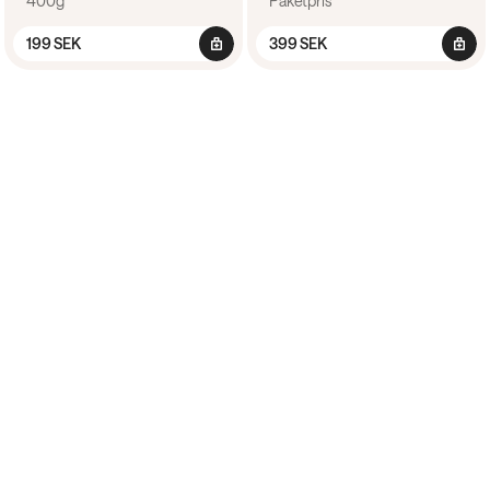
400g
Paketpris
199 SEK
399 SEK