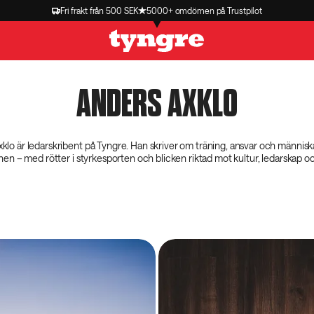
Fri frakt från 500 SEK
5000+ omdömen på Trustpilot
ANDERS AXKLO
klo är ledarskribent på Tyngre. Han skriver om träning, ansvar och männi
nen – med rötter i styrkesporten och blicken riktad mot kultur, ledarskap o