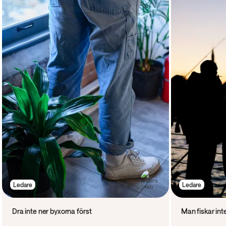
Ledare
Ledare
Dra inte ner byxorna först
Man fiskar inte