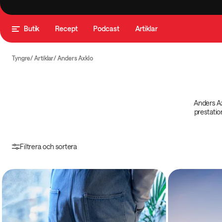
Butik
Recept
Podcast
Artiklar
Tyngre
Artiklar
Anders Axklo
Anders Ax
prestatio
Filtrera och sortera