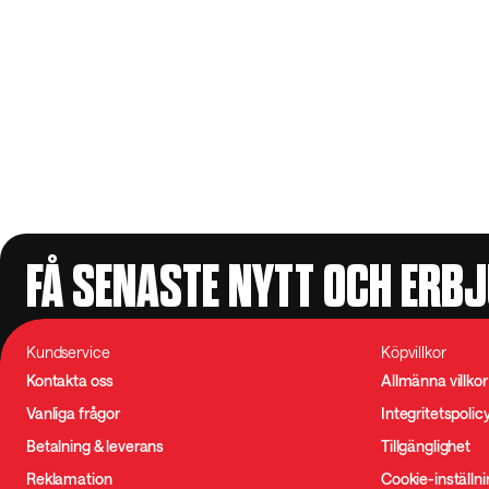
FÅ SENASTE NYTT OCH ERB
Kundservice
Köpvillkor
Kontakta oss
Allmänna villkor
Vanliga frågor
Integritetspolic
Betalning & leverans
Tillgänglighet
Reklamation
Cookie-inställn