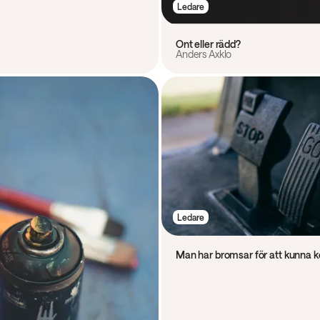
Ledare
Ont eller rädd?
Anders Axklo
Ledare
Man har bromsar för att kunna kö