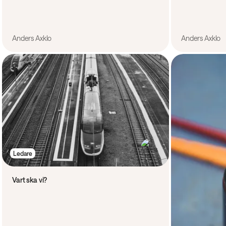
Anders Axklo
Anders Axklo
Ledare
Vart ska vi?