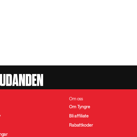
JUDANDEN
Om oss
Om Tyngre
y
Bli affiliate
Rabattkoder
ingar