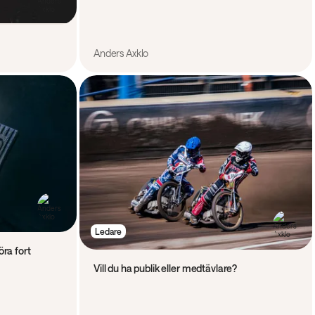
Anders Axklo
Ledare
ra fort
Vill du ha publik eller medtävlare?