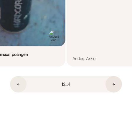
i missar poängen
Anders Axklo
1
2
...
4