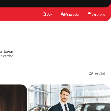
Sök
Mina sidor
Varukorg
skan bakom
ch vardag.
29 resultat