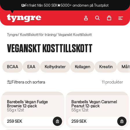
Fri frakt från 500 SEK
5000+ omdömen på Trustpilot
Butik
Recept
Podcast
Artiklar
Tyngre
Kosttillskott för träning
Veganskt Kosttillskott
VEGANSKT KOSTTILLSKOTT
BCAA
EAA
Kolhydrater
Kollagen
Kreatin
Målt
Filtrera och sortera
11 produkter
5.0
(
2
)
5.0
(
5
)
Barebells Vegan Fudge
Barebells Vegan Caramel
Brownie 12-pack
Peanut 12-pack
12 pack
12 pack
55g x 12st
55g x 12st
259 SEK
259 SEK
4.2
(
27
)