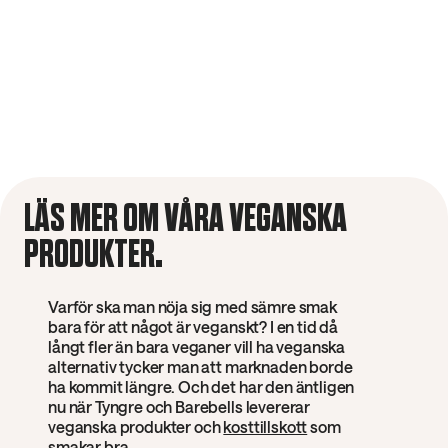
LÄS MER OM VÅRA VEGANSKA
PRODUKTER.
Varför ska man nöja sig med sämre smak
bara för att något är veganskt? I en tid då
långt fler än bara veganer vill ha veganska
alternativ tycker man att marknaden borde
ha kommit längre. Och det har den äntligen
nu när Tyngre och Barebells levererar
veganska produkter och
kosttillskott
som
smakar bra.