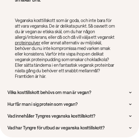
Veganska kosttillskott som är goda, och inte bara för
att vara veganska. De är delikata punkt. Så oavsett om
du är vegan av etiska skäl, om du har någon
allergi/intolerans, eller då och då vill välja ett veganskt
proteinpulver
eller annat alternativ av miljöskäl,
behöver du nu inte kompromissa med varken smak
eller konsistens. Varför inte vispa ihop en delikat
vegansk proteinpudding som smakar chokladkola?
Eller sätta tänderna i en fantastisk vegansk proteinbar
nästa gång du behöver ett snabbt mellanmål?
Framtiden är här.
Vilka kosttillskott behövs om man är vegan?
Eftersom de allra flesta proteinkällor alltjämt är animaliska är
Hur får man i sig protein som vegan?
det inte helt ovanligt att man som vegan har lite svårare att få
i sig tillräckligt med protein. Av den anledningen är veganska
Olika former av bönor, linser, frön, ärtor och nötter brukar
Vad innehåller Tyngres veganska kosttillskott?
proteintillskott extra välkomna.
vara de mest proteinrika utgångspunkterna för veganer. I
tillägg till det finns det numera också ett antal tillskott med
Tyngre Veganskt Protein Chokladkola är ett högoktanigt
Vad har Tyngre för utbud av veganska kosttillskott?
veganskt innehåll. Som proteinpulver, och som proteinbars.
sojaproteinisolat med hela 23 gram protein per portion.
Samtidigt är halterna av fett och kolhydrater i det närmaste
Förutom vårt veganska proteinpulver har vi även 3 olika