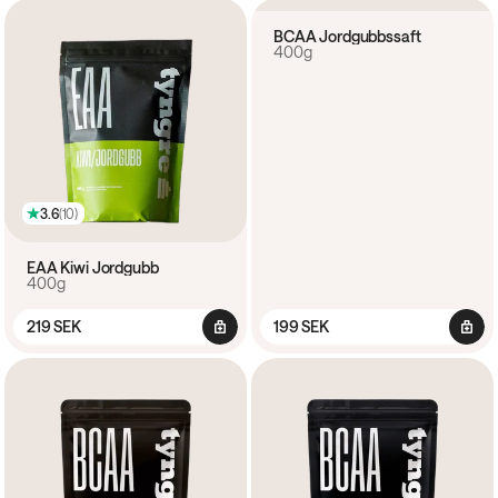
BCAA Jordgubbssaft
400g
3.6
(
10
)
EAA Kiwi Jordgubb
400g
219 SEK
199 SEK