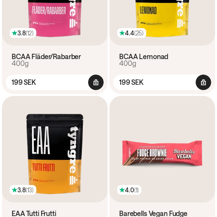
3.8
(
12
)
4.4
(
25
)
BCAA Fläder/Rabarber
BCAA Lemonad
400g
400g
199 SEK
199 SEK
3.8
(
13
)
4.0
(
1
)
EAA Tutti Frutti
Barebells Vegan Fudge