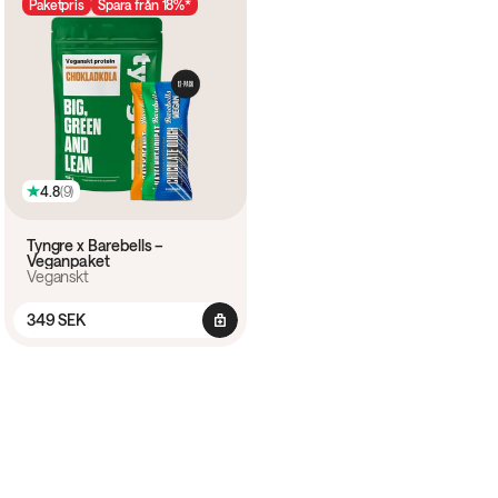
Paketpris
Spara från 18%*
4.8
(
9
)
Tyngre x Barebells –
Veganpaket
Veganskt
349 SEK