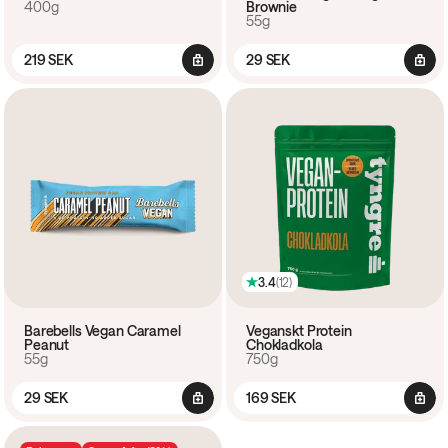
400g
Brownie
55g
219 SEK
29 SEK
3.4
(
12
)
Barebells Vegan Caramel
Veganskt Protein
Peanut
Chokladkola
55g
750g
29 SEK
169 SEK