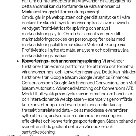
har. Om du inte accepterar att vi använder dina uppgifter för
detta ändamål kan du fortfarande se våra annonser på
Marknadsföringsplattformar slumpmässigt.
Om du går in på webbplatsen och ger ditt samtycke till våra
cookies för skräddarsydd annonsering kan vi även använda
verktyget ProfitMetrics för spårning och analys i
marknadsföringssyfte. Om du har lämnat samtycke till
marknadsföringscookies kan personuppgifter delas med
marknadsföringsplattformar såsom Meta och Google via
ProfitMetrics, i syfte att mäta, analysera och optimera våra
marknadsföringsinsatser.
Konverterings- och annonseringsspårning
: Vi använder
funktioner från externa plattformar för att mäta och förbättra
vår annonserings- och konverteringsanalys. Detta kan inkluder
funktioner från Google (såsom Google Analytics Enhanced
Conversions och Google Ads Enhanced Conversions) och Me
(såsom Automatic Advanced Matching och Conversions API).
Med ditt uttryckliga samtycke kan information om händelser
och interaktioner på webbplatsen – exempelvis genomförda
köp, konverteringar, ordervärde och annan icke-känslig,
transaktionsrelaterad data – delas med dessa leverantörer i
syfte att mäta, analysera och optimera annonseringens
effektivitet och konverteringsrapporteringen. Sådan behandli
sker efter att du godkänt detta via vår cookie- och
samtyckeslösning.