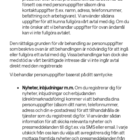
försett oss med personuppgifter såsom dina
kontaktuppgifter (t.ex. namn, adress, telefonnummer,
befattning och arbetsgivare). Vi använder sådana
uppgifter för att kunna fullgöra vårt avtal med dig. Om du
inte önskar att vi behandlar uppgifter för ovan ändamål
kan vi inte fullgöra avtalet.
Den rättsliga grunden för vår behandling av personuppgifter
som beskrivs ovan är att behandlingen är nödvändig för att ingå
eller fullgöra ett avtal med dig. Vissa behandlingar kan dock ske
med stöd av vårt berättigade intresse där vi inte ingår avtal
direkt med den registrerade
Vi behandlar personuppgifter baserat på ditt samtycke:
Nyheter, inbjudningar m.m.
Om du registrerar dig för
nyheter, inbjudningar och erbjudanden
(direktmarknadsföring) kommer vi att behandla dina
personuppgifter (såsom ditt namn, telefonnummer,
adress och din e-postadress) för att tillhandahålla de
tjänster som du registrerat dig för. Vi använder sådan
information för att skicka relevanta nyheter och
pressmeddelanden till dig t.ex. via SMS eller email. I varje
utskick från oss kan du välja att avregistrera dig från att
mottaga framtida nyheter och pressmeddelanden från