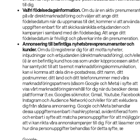
till dig.
Valfri födelsedagsinformation.
Om du är en aktiv prenumeran
på vår direktmarknadsföring och väljer att ange ditt
födelsedatum när du uppmanas till det, kommer vi att använda
uppgiften enbart för att skicka särskilda erbjudanden och
kampanjer i samband med din födelsedag. Att ange ditt
födelsedatum är frivilligt och påverkar inte din prenumeration.
Annonsering till befintliga nyhetsbrevsprenumeranter och
kunder.
Om du (i) registrerar dig för att motta nyheter,
inbjudningar och erbjudanden (direktmarknadsföring), och/ell
(ii) är en befintlig kund hos oss som under köpprocessen aktivt
har samtyckt till att ta emot marknadsföringskommunikation,
kan vi komma att dela din e-postadress, ditt namn, ditt
postnummer, ditt land och ditt telefonnummer med våra
marknadsföringspartners (såsom Google och Meta) i syfte att
visa vårt marknadsföringsinnehåll för dig när du besöker deras
plattformar (t.ex. Googles sökmotor, Gmail, Youtube, Facebook
Instagram och Audience Network) och/eller för att exkludera
dig från sådana annonsering. Google och Meta behandlar
dessa uppgifterna enbart i hashkrypterad, avidentifierad form
och enbart i syfte att matcha personuppgifter för att möjliggör
att vi kan rikta våra annonskampanjer till dig. För att läsa mer o
hur dina personuppgifter behandlas för detta syfte, se
Google: