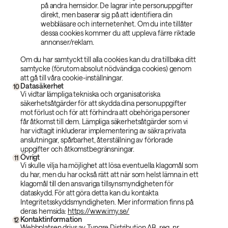
på andra hemsidor. De lagrar inte personuppgifter
direkt, men baserar sig på att identifiera din
webbläsare och internetenhet. Om du inte tillåter
dessa cookies kommer du att uppleva färre riktade
annonser/reklam.
Om du har samtyckt till alla cookies kan du dra tillbaka ditt
samtycke (förutom absolut nödvändiga cookies) genom
att gå till våra cookie-inställningar.
Datasäkerhet
10
Vi vidtar lämpliga tekniska och organisatoriska
säkerhetsåtgärder för att skydda dina personuppgifter
mot förlust och för att förhindra att obehöriga personer
får åtkomst till dem. Lämpliga säkerhetsåtgärder som vi
har vidtagit inkluderar implementering av säkra privata
anslutningar, spårbarhet, återställning av förlorade
uppgifter och åtkomstbegränsningar.
Övrigt
11
Vi skulle vilja ha möjlighet att lösa eventuella klagomål som
du har, men du har också rätt att när som helst lämna in ett
klagomål till den ansvariga tillsynsmyndigheten för
dataskydd. För att göra detta kan du kontakta
Integritetsskyddsmyndigheten. Mer information finns på
deras hemsida:
https://www.imy.se/
Kontaktinformation
12
Webbplatsen drivs av Tyngre Distribution AB, reg. nr.