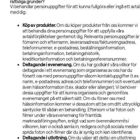
rättsliga grunder?
Vi behandlar personuppgifter för att kunna fullgöra eller ingå ett avtal
med dig:
Köp av produkter.
Om du köper produkter från oss kommer vi
att behandla dina personuppgifter för att uppfylla våra
avtalsförpliktelser gentemot dig. Relevanta personuppgifter är
förnamn och efternamn, leveransadress/faktureringsadress,
telefonnummer, e-postadress, beställningsinformation,
betalningsinformation, betalningshistorik,
kreditkortsinformation och betalningsreferensnummer.
Deltagande i evenemang.
Om du har godkänt våra villkor för
deltagande i ett evenemang som organiseras av oss har du
försett oss med personuppgifter såsom kontaktuppgifter (t.ex.
namn, e-postadress, adress och telefonnummer) och eventuel
även hälsoinformation (t.ex. skador eller allergier). Vi behöver
dessa uppgifter för att kunna organisera och genomföra
evenemanget på ett säkert sätt. Om du förser oss med
hälsoinformation kommer vi dessutom att be om ditt uttryckli
samtycke till sådan en behandling. Eftersom vi tar foton och
filmer under våra evenemang för framtida
marknadsföringssyften, enligt vad som överenskommits i
villkoren, kan vi också samla in, redigera och på sociala medier
sprida foton och filmer där du är synlig och kan identifieras.
Deltagande i utlottning.
Om du väljer att delta i en utlottning