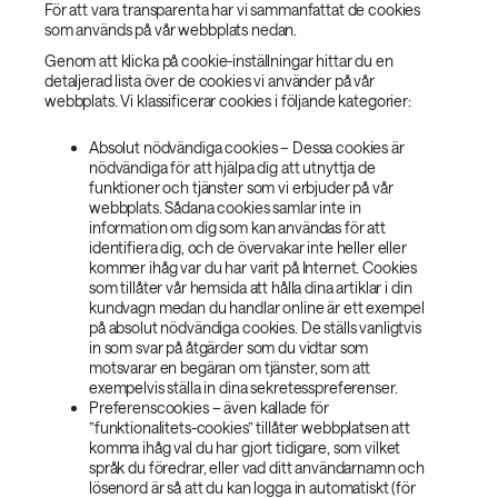
För att vara transparenta har vi sammanfattat de cookies
som används på vår webbplats nedan.
Genom att klicka på cookie-inställningar hittar du en
detaljerad lista över de cookies vi använder på vår
webbplats. Vi klassificerar cookies i följande kategorier:
Absolut nödvändiga cookies – Dessa cookies är
nödvändiga för att hjälpa dig att utnyttja de
funktioner och tjänster som vi erbjuder på vår
webbplats. Sådana cookies samlar inte in
information om dig som kan användas för att
identifiera dig, och de övervakar inte heller eller
kommer ihåg var du har varit på Internet. Cookies
som tillåter vår hemsida att hålla dina artiklar i din
kundvagn medan du handlar online är ett exempel
på absolut nödvändiga cookies. De ställs vanligtvis
in som svar på åtgärder som du vidtar som
motsvarar en begäran om tjänster, som att
exempelvis ställa in dina sekretesspreferenser.
Preferenscookies – även kallade för
”funktionalitets-cookies” tillåter webbplatsen att
komma ihåg val du har gjort tidigare, som vilket
språk du föredrar, eller vad ditt användarnamn och
lösenord är så att du kan logga in automatiskt (för