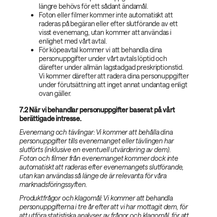
längre behövs för ett sådant ändamål.
Foton eller filmer kommer inte automatiskt att
raderas på begäran eller efter slutförande av ett
visst evenemang, utan kommer att användas i
enlighet med vårt avtal.
För köpeavtal kommer vi att behandla dina
personuppgifter under vårt avtals löptid och
därefter under allmän lagstadgad preskriptionstid.
Vi kommer därefter att radera dina personuppgifter
under förutsättning att inget annat undantag enligt
ovan gäller.
7.2 När vi behandlar personuppgifter baserat på vårt
berättigade intresse.
Evenemang och tävlingar: Vi kommer att behålla dina
personuppgifter tills evenemanget eller tävlingen har
slutförts (inklusive en eventuell utvärdering av dem).
Foton och filmer från evenemanget kommer dock inte
automatiskt att raderas efter evenemangets slutförande,
utan kan användas så länge de är relevanta för våra
marknadsföringssyften.
Produktfrågor och klagomål: Vi kommer att behandla
personuppgifterna i tre år efter att vi har mottagit dem, för
att utföra statistiska analyser av frågor och klagomål, för att