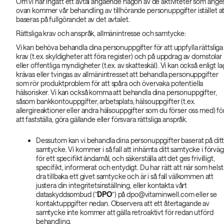
Om vi har ingått ett avtal angående någon av de aktiviteter som ange
ovan kommer vår behandling av tillhörande personuppgifter istället a
baseras på fullgörandet av det avtalet.
Rättsliga krav och anspråk, allmänintresse och samtycke:
Vi kan behöva behandla dina personuppgifter för att uppfylla rättsliga
krav (t.ex. skyldigheter att föra register) och på uppdrag av domstolar
eller offentliga myndigheter (t.ex. av skatteskäl). Vi kan också enligt la
krävas eller tvingas av allmänintresset att behandla personuppgifter
som rör produktproblem för att spåra och övervaka potentiella
hälsorisker. Vi kan också komma att behandla dina personuppgifter,
såsom bankkontouppgifter, arbetsplats, hälsouppgifter (t.ex.
allergireaktioner eller andra hälsouppgifter som du förser oss med) fö
att fastställa, göra gällande eller försvara rättsliga anspråk.
Dessutom kan vi behandla dina personuppgifter baserat på dit
samtycke. Vi kommer i så fall att inhämta ditt samtycke i förväg
för ett specifikt ändamål, och säkerställa att det ges frivilligt,
specifikt, informerat och entydigt. Du har rätt att när som helst
dra tillbaka ett givet samtycke och är i så fall välkommen att
justera din integritetsinställning, eller kontakta vårt
dataskyddsombud (”
DPO
”) på dpo@vitaminwell.com eller se
kontaktuppgifter nedan. Observera att ett återtagande av
samtycke inte kommer att gälla retroaktivt för redan utförd
behandling.