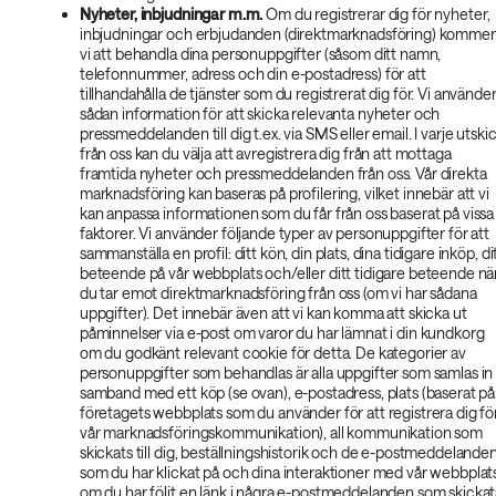
Nyheter, inbjudningar m.m.
Om du registrerar dig för nyheter,
inbjudningar och erbjudanden (direktmarknadsföring) kommer
vi att behandla dina personuppgifter (såsom ditt namn,
telefonnummer, adress och din e-postadress) för att
tillhandahålla de tjänster som du registrerat dig för. Vi använde
sådan information för att skicka relevanta nyheter och
pressmeddelanden till dig t.ex. via SMS eller email. I varje utski
från oss kan du välja att avregistrera dig från att mottaga
framtida nyheter och pressmeddelanden från oss. Vår direkta
marknadsföring kan baseras på profilering, vilket innebär att vi
kan anpassa informationen som du får från oss baserat på vissa
faktorer. Vi använder följande typer av personuppgifter för att
sammanställa en profil: ditt kön, din plats, dina tidigare inköp, di
beteende på vår webbplats och/eller ditt tidigare beteende nä
du tar emot direktmarknadsföring från oss (om vi har sådana
uppgifter). Det innebär även att vi kan komma att skicka ut
påminnelser via e-post om varor du har lämnat i din kundkorg
om du godkänt relevant cookie för detta. De kategorier av
personuppgifter som behandlas är alla uppgifter som samlas in 
samband med ett köp (se ovan), e-postadress, plats (baserat på
företagets webbplats som du använder för att registrera dig fö
vår marknadsföringskommunikation), all kommunikation som
skickats till dig, beställningshistorik och de e-postmeddelande
som du har klickat på och dina interaktioner med vår webbplat
om du har följt en länk i några e-postmeddelanden som skickat