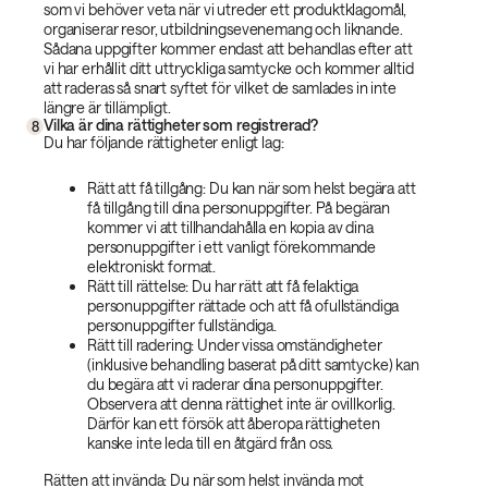
som vi behöver veta när vi utreder ett produktklagomål,
organiserar resor, utbildningsevenemang och liknande.
Sådana uppgifter kommer endast att behandlas efter att
vi har erhållit ditt uttryckliga samtycke och kommer alltid
att raderas så snart syftet för vilket de samlades in inte
längre är tillämpligt.
Vilka är dina rättigheter som registrerad?
8
Du har följande rättigheter enligt lag:
Rätt att få tillgång: Du kan när som helst begära att
få tillgång till dina personuppgifter. På begäran
kommer vi att tillhandahålla en kopia av dina
personuppgifter i ett vanligt förekommande
elektroniskt format.
Rätt till rättelse: Du har rätt att få felaktiga
personuppgifter rättade och att få ofullständiga
personuppgifter fullständiga.
Rätt till radering: Under vissa omständigheter
(inklusive behandling baserat på ditt samtycke) kan
du begära att vi raderar dina personuppgifter.
Observera att denna rättighet inte är ovillkorlig.
Därför kan ett försök att åberopa rättigheten
kanske inte leda till en åtgärd från oss.
Rätten att invända: Du när som helst invända mot