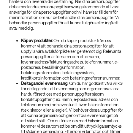
hantera och leverera din beställning. När dina personuppgifter
delas med andra personuppgiftsansvariga kommer de att vara
ansvariga för dina personuppgifter och vi hänvisar till dem för
mer information om hur de behandlar dina personuppgifter.Vi
behandlar personuppgifter för att kunna fullgöra eller ingå ett
avtal med dig:
Köp av produkter.
Om du köper produkter från oss
kommer vi att behandla dina personuppgifter för att
uppfylla våra avtalsförpliktelser gentemot dig. Relevanta
personuppgifter är förnamn och efternamn,
leveransadress/faktureringsadress, telefonnummer, e-
postadress, beställningsinformation,
betalningsinformation, betalningshistorik,
kreditkortsinformation och betalningsreferensnummer.
Deltagande i evenemang.
Om du har godkänt våra villkor
för deltagande i ett evenemang som organiseras av oss
har du försett oss med personuppgifter såsom
kontaktuppgifter (t.ex. namn, e-postadress, adress och
telefonnummer) och eventuellt även hälsoinformation
(t.ex. skador eller allergier). Vi behöver dessa uppgifter för
att kunna organisera och genomföra evenemanget på
ett säkert sätt. Om du förser oss med hälsoinformation
kommer vi dessutom att be om ditt uttryckliga samtycke
till sådan en behandling. Eftersom vi tar foton och filmer