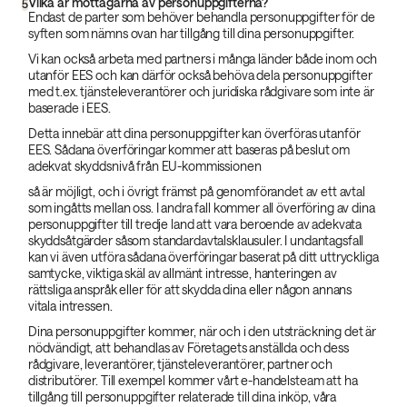
Vilka är mottagarna av personuppgifterna?
5
Endast de parter som behöver behandla personuppgifter för de
syften som nämns ovan har tillgång till dina personuppgifter.
Vi kan också arbeta med partners i många länder både inom och
utanför EES och kan därför också behöva dela personuppgifter
med t.ex. tjänsteleverantörer och juridiska rådgivare som inte är
baserade i EES.
Detta innebär att dina personuppgifter kan överföras utanför
EES. Sådana överföringar kommer att baseras på beslut om
adekvat skyddsnivå från EU-kommissionen
så är möjligt, och i övrigt främst på genomförandet av ett avtal
som ingåtts mellan oss. I andra fall kommer all överföring av dina
personuppgifter till tredje land att vara beroende av adekvata
skyddsåtgärder såsom standardavtalsklausuler. I undantagsfall
kan vi även utföra sådana överföringar baserat på ditt uttryckliga
samtycke, viktiga skäl av allmänt intresse, hanteringen av
rättsliga anspråk eller för att skydda dina eller någon annans
vitala intressen.
Dina personuppgifter kommer, när och i den utsträckning det är
nödvändigt, att behandlas av Företagets anställda och dess
rådgivare, leverantörer, tjänsteleverantörer, partner och
distributörer. Till exempel kommer vårt e-handelsteam att ha
tillgång till personuppgifter relaterade till dina inköp, våra