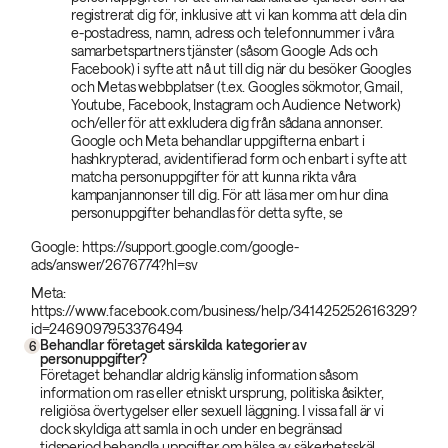
registrerat dig för, inklusive att vi kan komma att dela din
e-postadress, namn, adress och telefonnummer i våra
samarbetspartners tjänster (såsom Google Ads och
Facebook) i syfte att nå ut till dig när du besöker Googles
och Metas webbplatser (t.ex. Googles sökmotor, Gmail,
Youtube, Facebook, Instagram och Audience Network)
och/eller för att exkludera dig från sådana annonser.
Google och Meta behandlar uppgifterna enbart i
hashkrypterad, avidentifierad form och enbart i syfte att
matcha personuppgifter för att kunna rikta våra
kampanjannonser till dig. För att läsa mer om hur dina
personuppgifter behandlas för detta syfte, se
Google: https://support.google.com/google-
ads/answer/2676774?hl=sv
Meta:
https://www.facebook.com/business/help/341425252616329?
id=2469097953376494
Behandlar företaget särskilda kategorier av
6
personuppgifter?
Företaget behandlar aldrig känslig information såsom
information om ras eller etniskt ursprung, politiska åsikter,
religiösa övertygelser eller sexuell läggning. I vissa fall är vi
dock skyldiga att samla in och under en begränsad
tidsperiod behandla uppgifter om hälsa av säkerhetsskäl,