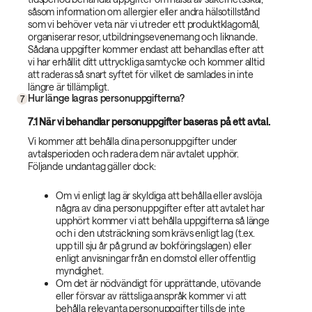
såsom information om allergier eller andra hälsotillstånd
som vi behöver veta när vi utreder ett produktklagomål,
organiserar resor, utbildningsevenemang och liknande.
Sådana uppgifter kommer endast att behandlas efter att
vi har erhållit ditt uttryckliga samtycke och kommer alltid
att raderas så snart syftet för vilket de samlades in inte
längre är tillämpligt.
Hur länge lagras personuppgifterna?
7
7.1 När vi behandlar personuppgifter baseras på ett avtal.
Vi kommer att behålla dina personuppgifter under
avtalsperioden och radera dem när avtalet upphör.
Följande undantag gäller dock:
Om vi enligt lag är skyldiga att behålla eller avslöja
några av dina personuppgifter efter att avtalet har
upphört kommer vi att behålla uppgifterna så länge
och i den utsträckning som krävs enligt lag (t.ex.
upp till sju år på grund av bokföringslagen) eller
enligt anvisningar från en domstol eller offentlig
myndighet.
Om det är nödvändigt för upprättande, utövande
eller försvar av rättsliga anspråk kommer vi att
behålla relevanta personuppgifter tills de inte