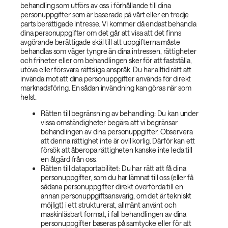
behandling som utförs av oss i förhållande till dina
personuppgifter som är baserade på vårt eller en tredje
parts berättigade intresse. Vi kommer då endast behandla
dina personuppgifter om det går att visa att det finns
avgörande berättigade skäl till att uppgifterna måste
behandlas som väger tyngre än dina intressen, rättigheter
och friheter eller om behandlingen sker för att fastställa,
utöva eller försvara rättsliga anspråk. Du har alltid rätt att
invända mot att dina personuppgifter används för direkt
marknadsföring. En sådan invändning kan göras när som
helst.
Rätten till begränsning av behandling: Du kan under
vissa omständigheter begära att vi begränsar
behandlingen av dina personuppgifter. Observera
att denna rättighet inte är ovillkorlig. Därför kan ett
försök att åberopa rättigheten kanske inte leda till
en åtgärd från oss.
Rätten till dataportabilitet: Du har rätt att få dina
personuppgifter, som du har lämnat till oss (eller få
sådana personuppgifter direkt överförda till en
annan personuppgiftsansvarig, om det är tekniskt
möjligt) i ett strukturerat, allmänt använt och
maskinläsbart format, i fall behandlingen av dina
personuppgifter baseras på samtycke eller för att