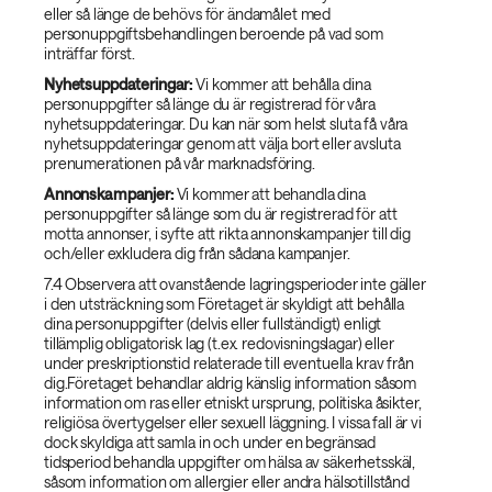
eller så länge de behövs för ändamålet med
personuppgiftsbehandlingen beroende på vad som
inträffar först.
Nyhetsuppdateringar:
Vi kommer att behålla dina
personuppgifter så länge du är registrerad för våra
nyhetsuppdateringar. Du kan när som helst sluta få våra
nyhetsuppdateringar genom att välja bort eller avsluta
prenumerationen på vår marknadsföring.
Annonskampanjer:
Vi kommer att behandla dina
personuppgifter så länge som du är registrerad för att
motta annonser, i syfte att rikta annonskampanjer till dig
och/eller exkludera dig från sådana kampanjer.
7.4 Observera att ovanstående lagringsperioder inte gäller
i den utsträckning som Företaget är skyldigt att behålla
dina personuppgifter (delvis eller fullständigt) enligt
tillämplig obligatorisk lag (t.ex. redovisningslagar) eller
under preskriptionstid relaterade till eventuella krav från
dig.Företaget behandlar aldrig känslig information såsom
information om ras eller etniskt ursprung, politiska åsikter,
religiösa övertygelser eller sexuell läggning. I vissa fall är vi
dock skyldiga att samla in och under en begränsad
tidsperiod behandla uppgifter om hälsa av säkerhetsskäl,
såsom information om allergier eller andra hälsotillstånd