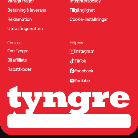
Vanliga frågor
Integritetspolicy
Betalning & leverans
Tillgänglighet
Reklamation
Cookie-inställningar
Utöva ångerrätten
Om oss
Följ oss
Om Tyngre
Instagram
Bli affiliate
TikTok
Rabattkoder
Facebook
YouTube