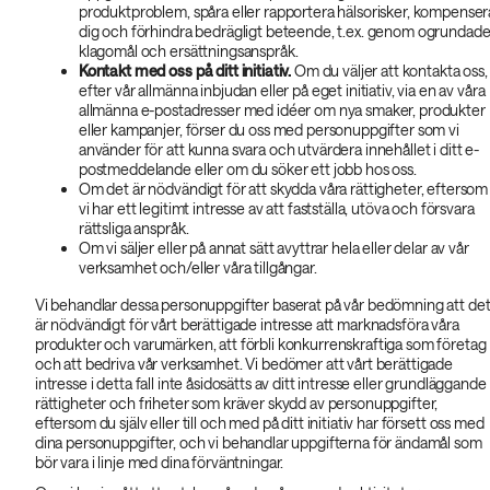
produktproblem, spåra eller rapportera hälsorisker, kompenser
dig och förhindra bedrägligt beteende, t.ex. genom ogrundad
klagomål och ersättningsanspråk.
Kontakt med oss på ditt initiativ.
Om du väljer att kontakta oss,
efter vår allmänna inbjudan eller på eget initiativ, via en av våra
allmänna e-postadresser med idéer om nya smaker, produkter
eller kampanjer, förser du oss med personuppgifter som vi
använder för att kunna svara och utvärdera innehållet i ditt e-
postmeddelande eller om du söker ett jobb hos oss.
Om det är nödvändigt för att skydda våra rättigheter, eftersom
vi har ett legitimt intresse av att fastställa, utöva och försvara
rättsliga anspråk.
Om vi säljer eller på annat sätt avyttrar hela eller delar av vår
verksamhet och/eller våra tillgångar.
Vi behandlar dessa personuppgifter baserat på vår bedömning att de
är nödvändigt för vårt berättigade intresse att marknadsföra våra
produkter och varumärken, att förbli konkurrenskraftiga som företag
och att bedriva vår verksamhet. Vi bedömer att vårt berättigade
intresse i detta fall inte åsidosätts av ditt intresse eller grundläggande
rättigheter och friheter som kräver skydd av personuppgifter,
eftersom du själv eller till och med på ditt initiativ har försett oss med
dina personuppgifter, och vi behandlar uppgifterna för ändamål som
bör vara i linje med dina förväntningar.