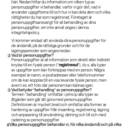
häri. Nedan hittar du information om vilken typ av
personuppgifter vi behandlar, varför vi gör det, vad vi
använder uppgifterna till och hur vi kan dela dem och vilka
rättigheter du har som registrerad. Företaget är
personuppgiftsansvarigt för all behandling av dina
personuppgifter, om inte annat anges i denna
integritetspolicy.
Vi kommer endast att använda dina personuppgifter för
de ändamål, på de rättsliga grunder och för de
lagringsperioder som anges nedan.
Vad är personuppgifter?
2
Personuppgifter är all information som direkt eller indirekt
knytas till en fysisk person (”
registrerad
”), d.v.s. alla typer
av uppgifter som kan förknippas med en person. Några
exempel är namn, e-postadresser eller telefonnummer
om de kan kopplas till en viss levande fysisk person, men
även t.ex. ett foto där personen kan kännas igen.
Vad betyder ”behandling” av personuppgifter?
3
Termen ”behandling” omfattar i princip alla typer av
åtgärder som går att göra med personuppgifter.
Definitionen är mycket bred och omfattar alla former av
hantering av uppgifter från insamling, registrering, lagring
och anpassning till användning, delning och till och med
radering av personuppgifter.
Vilka personuppgifter behandlar vi, för vilka ändamål och på vilka
4