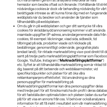
och varumärken genom att analysera vilka delar av våra
hemsidor som besöks oftast och liknande. I förhållande till strik
nödvändiga cookies är dock vår behandling nödvändig för vårt
berättigade intresse av att kunna förse dig med en fungerand
webbplats när du besöker och använder de tjänster som
tillhandahålls på webbplatsen.
Om du går in på webbplatsen och ger ditt samtycke till våra
cookies för skräddarsydd annonsering kommer vi att använda
insamlade uppgifter (IP-adress, användargenererade data från
cookies, till exempel: klickningar, visad sida, sidbesök, tid
tillbringad på sida, produkter visade och klickade på,
beställningar, genomsnittligt ordervärde, geografisk plats
(endast land)), för riktade marknadsföring via e-post direkt till d
samt på tredje parts marknadsföringsplattformar som Faceboo
Google, YouTube, Instagram (”
Marknadsföringsplattformar
”)
etc. Syftet är att tillhandahålla marknadsföring som är riktad till
dig, baserat på ditt beteende och webbläsarmönster, vid
specifika tidpunkter och platser för att öka våra
reklamkampanjers effektivitet. Vid användning av dina
personuppgifter för marknadsföring på
Marknadsföringsplattformar kan dina personuppgifter delas
med tredje part för att försöka matcha din profil i deras databa
för att fastställa den optimala tiden och platsen (sidan du surfar
på) för att visa en annons från oss. Vi behöver också analysera
information för att få insikt i resultatet som vår marknadsföring