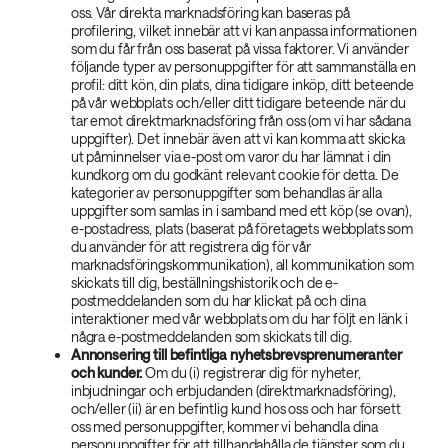
oss. Vår direkta marknadsföring kan baseras på
profilering, vilket innebär att vi kan anpassa informationen
som du får från oss baserat på vissa faktorer. Vi använder
följande typer av personuppgifter för att sammanställa en
profil: ditt kön, din plats, dina tidigare inköp, ditt beteende
på vår webbplats och/eller ditt tidigare beteende när du
tar emot direktmarknadsföring från oss (om vi har sådana
uppgifter). Det innebär även att vi kan komma att skicka
ut påminnelser via e-post om varor du har lämnat i din
kundkorg om du godkänt relevant cookie för detta. De
kategorier av personuppgifter som behandlas är alla
uppgifter som samlas in i samband med ett köp (se ovan),
e-postadress, plats (baserat på företagets webbplats som
du använder för att registrera dig för vår
marknadsföringskommunikation), all kommunikation som
skickats till dig, beställningshistorik och de e-
postmeddelanden som du har klickat på och dina
interaktioner med vår webbplats om du har följt en länk i
några e-postmeddelanden som skickats till dig.
Annonsering till befintliga nyhetsbrevsprenumeranter
och kunder.
Om du (i) registrerar dig för nyheter,
inbjudningar och erbjudanden (direktmarknadsföring),
och/eller (ii) är en befintlig kund hos oss och har försett
oss med personuppgifter, kommer vi behandla dina
personuppgifter för att tillhandahålla de tjänster som du