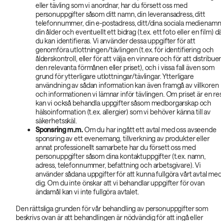
eller tävling som vi anordnar, har du försett oss med
personuppgifter såsom ditt namn, din leveransadress, ditt
telefonnummer, din e-postadress, ditt/dina sociala medienamn
din ålder och eventuellt ett bidrag (t.ex. ett foto eller en film) d
du kan identifieras. Vi använder dessa uppgifter för att
genomföra utlottningen/tävlingen (t.ex. för identifiering och
ålderskontroll, eller för att välja en vinnare och för att distribue
den relevanta förmånen eller priset), och i vissa fall även som
grund för ytterligare utlottningar/tävlingar. Ytterligare
användning av sådan information kan även framgå av villkoren
och informationen vi lämnar inför tävlingen. Om priset är en re
kan vi också behandla uppgifter såsom medborgarskap och
hälsoinformation (t.ex. allergier) som vi behöver känna till av
säkerhetsskäl.
Sponsring m.m.
Om du har ingått ett avtal med oss avseende
sponsring av ett evenemang, tillverkning av produkter eller
annat professionellt samarbete har du försett oss med
personuppgifter såsom dina kontaktuppgifter (t.ex. namn,
adress, telefonnummer, befattning och arbetsgivare). Vi
använder sådana uppgifter för att kunna fullgöra vårt avtal me
dig. Om du inte önskar att vi behandlar uppgifter för ovan
ändamål kan vi inte fullgöra avtalet.
Den rättsliga grunden för vår behandling av personuppgifter som
beskrivs ovan är att behandlingen är nödvändig för att ingå eller