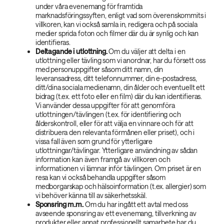
under våra evenemang för framtida
marknadsföringssyften, enligt vad som överenskommits i
villkoren, kan vi också samla in, redigera och på sociala
medier sprida foton och filmer där du är synlig och kan
identifieras.
Deltagande i utlottning.
Om du väljer att delta i en
utlottning eller tävling som vi anordnar, har du försett oss
med personuppgifter såsom ditt namn, din
leveransadress, ditt telefonnummer, din e-postadress,
ditt/dina sociala medienamn, din ålder och eventuellt ett
bidrag (t.ex. ett foto eller en film) där du kan identifieras.
Vi använder dessa uppgifter för att genomföra
utlottningen/tävlingen (t.ex. för identifiering och
ålderskontroll, eller för att välja en vinnare och för att
distribuera den relevanta förmånen eller priset), och i
vissa fall även som grund för ytterligare
utlottningar/tävlingar. Ytterligare användning av sådan
information kan även framgå av villkoren och
informationen vi lämnar inför tävlingen. Om priset är en
resa kan vi också behandla uppgifter såsom
medborgarskap och hälsoinformation (t.ex. allergier) som
vi behöver känna till av säkerhetsskäl.
Sponsring m.m.
Om du har ingått ett avtal med oss
avseende sponsring av ett evenemang, tillverkning av
produkter eller annat professionellt samarbete har du