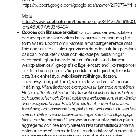
https://support.google.com/google-ads/answer/2676774?hl=
Meta:
https://www.facebook.com/business/help/34142525261632
id=2469097953376494
Cookies och liknande tekniker.
Om du besöker webbplatsen
och accepterar våra cookies kan vi samla in personuppgifter i
form av t.ex. uppgift om IP-adress, användargenererade data
från cookies (t.ex. klickningar, visad sida, sidbesök, tid spender
på sidan, produkter visade och klickade på, beställningar,
genomsnittligt ordervärde, hur du når och hur du lämnar
webbplatsen osv.), geografiskt läge (endast land), korresponde
och feedback gällande våra produkter och tjänster, tekniska
data (t.ex. enhetstyp, webbläsarinställningar, tidszon,
operativsystem, plattform), som beskrivs vidare i vår cookie-
inställning.
Vi använder oss exempelvis av tjänsteleverantören
Hotjar i syfte att bättre förstå våra webbplatsbesökares behov
och upplevelser och för att optimera webbplatsen. Vi använde
även analysverktyget ProfitMetrics för att internt analysera
försäljning och lönsamhet kopplat till vår webbplats. Du kan läs
mer om detta i våra cookie-inställningar som finns tillgängliga
längst ner här på sidan.
Vi analyserar denna information på en
aggregerad och pseudonymiserad nivå för statistiska ändamål,
optimering av vår hemsida för att marknadsföra våra produkte