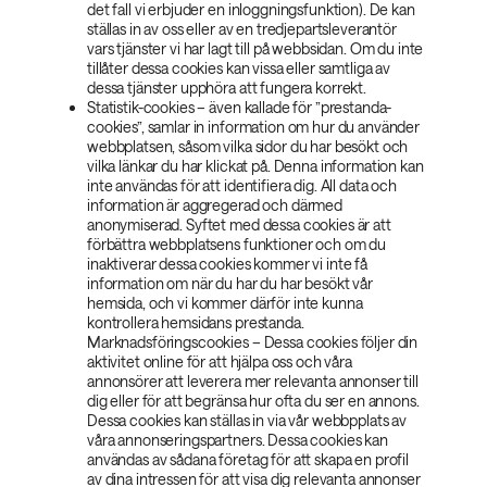
det fall vi erbjuder en inloggningsfunktion). De kan
ställas in av oss eller av en tredjepartsleverantör
vars tjänster vi har lagt till på webbsidan. Om du inte
tillåter dessa cookies kan vissa eller samtliga av
dessa tjänster upphöra att fungera korrekt.
Statistik-cookies – även kallade för ”prestanda-
cookies”, samlar in information om hur du använder
webbplatsen, såsom vilka sidor du har besökt och
vilka länkar du har klickat på. Denna information kan
inte användas för att identifiera dig. All data och
information är aggregerad och därmed
anonymiserad. Syftet med dessa cookies är att
förbättra webbplatsens funktioner och om du
inaktiverar dessa cookies kommer vi inte få
information om när du har du har besökt vår
hemsida, och vi kommer därför inte kunna
kontrollera hemsidans prestanda.
Marknadsföringscookies – Dessa cookies följer din
aktivitet online för att hjälpa oss och våra
annonsörer att leverera mer relevanta annonser till
dig eller för att begränsa hur ofta du ser en annons.
Dessa cookies kan ställas in via vår webbpplats av
våra annonseringspartners. Dessa cookies kan
användas av sådana företag för att skapa en profil
av dina intressen för att visa dig relevanta annonser