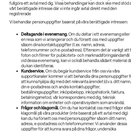
fullgöra ett avtal med dig. Vissa behandlingar kan dock ske med stöd 
vårt berättigade intresse där vi inte ingår avtal direkt med den
registrerade
Vi behandlar personuppgifter baserat på våra berättigade intressen:
Deltagande i evenemang.
Om du deltar i ett evenemang eller
en resa som vi arrangerar och du försett oss med uppgifter
såsom dina kontaktuppgifter (t.ex. namn, adress,
telefonnummer och e-postadress). Eftersom det är vanligt att 
foton och filmer för publicitets- och marknadsföringsändamål
vid dessa evenemang, kan vi också behandla sådant material d
du kan identifieras.
Kundservice.
Om du begär kundservice från oss via våra
supportkanaler kommer vi att behandla dina personuppgifter f
att kunna hjälpa dig med det relevanta ärendet (d.v.s. ditt namn
din e-postadress och andra kontaktuppgifter,
beställningsuppgifter, inköpsbelopp, inköpshistorik, faktura,
betalningsmetod, vår korrespondens med dig, teknisk
information om enheter och operativsystem som används).
Frågor och klagomål.
Om du har kontaktat oss med frågor elle
klagomål på våra produkter (inte baserat på ett avtal med dig)
kan du ha försett oss med personuppgifter såsom ditt namn,
adress, e-postadress och telefonnummer. Vi använder dessa
uppgifter för att kunna svara på dina frågor, undersöka