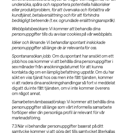
undersöka, spåra och rapportera potentiella hälsorisker
eller produktproblem, för att övervaka och förbättra vår
kundtjänst, betala ersättning och för att förhindra
bedrägligt beteende (t.ex. ogrundade ersättningsanspråk).
Webbplatsbesökare: Vi kommer att behandla dina
personuppgifter tills du avvisar cookies på vår webbplats.
Idéer och liknande: Vi behandlar spontant inskickade
personuppgifter så länge de är relevanta för oss.
Spontanansökan jobb:
Om du spontant har ansökt om ett
jobb hos oss kommer vi att behålla dina personuppgifter i
sex månader från ansökningsdatumet för att kunna
kontakta dig om en lämplig befattning uppstår. Om du har
sökt en viss tjänst hos oss men inte fått tjänsten, kommer
vi att radera dina ansökningshandlingar så fort vi meddelat
dig att du inte fått tjänsten, om vi inte kommer överens
om något annat.
Samarbeten/ambassadörskap
: Vi kommer att behålla dina
personuppgifter så länge som vårt informella samarbete
fortlöper eller din personliga profil är relevant för vår
marknadsföring.
7.3 När vi behandlar personuppgifter baserat på ditt
samtycke kommer vi att göra det tills samtycket återkallas