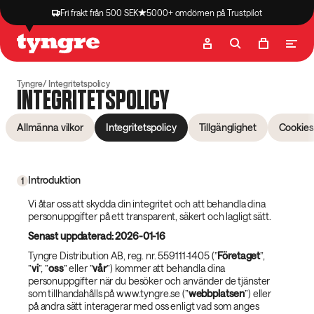
Fri frakt från 500 SEK
5000+ omdömen på Trustpilot
Butik
Recept
Podcast
Artiklar
Tyngre
Integritetspolicy
INTEGRITETSPOLICY
Allmänna vilkor
Integritetspolicy
Tillgänglighet
Cookies
Introduktion
1
Vi åtar oss att skydda din integritet och att behandla dina
personuppgifter på ett transparent, säkert och lagligt sätt.
Senast uppdaterad: 2026-01-16
Tyngre Distribution AB, reg. nr. 559111-1405 (”
Företaget
”,
”
vi
”, ”
oss
” eller ”
vår
”) kommer att behandla dina
personuppgifter när du besöker och använder de tjänster
som tillhandahålls på www.tyngre.se (”
webbplatsen
”) eller
på andra sätt interagerar med oss enligt vad som anges