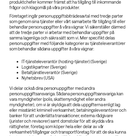
produktchefer kommer främst att ha tillgång till inkommande
frågor och klagomål på våra produkter.
Företaget ingår personuppgiftsbiträdesavtal med tredje parter
som genom sina tjänster eller vårt samarbete får tillgång till eller
behandlar personuppgifter å våra vägnar. Vi säkerställer därmed
att de tredje parter vi arbetar med behandlar uppgifter på
samma lagenliga och säkra sätt som vi. Mer specifikt delas
personuppgifter med följande kategorier av tjänsteleverantörer
som behandlar sådana uppgifter å våra vägnar:
IT-tjänsteleverantör (hosting-tjänster) (Sverige)
Logistikpartner (Sverige)
Betaltjänstleverantör (Sverige)
Nyhetsbrev (USA)
Vi delar också dina personuppgifter med andra
personuppgiftsansvariga. Sådana personuppgiftsansvariga kan
vara myndigheter (polis, skattemyndighet eller andra
myndigheter), om vi är skyldiga att dela uppgifterna enligt lag
eller misstänkt kriminell verksamhet, betalningsleverantörer och
banker för att underlätta transaktioner, externa rådgivare
(jurister och revisorer) samt domstolar för att skydda våra
rättigheter, företag som köper hela eller delar av vår
verksamhet/tillgångar och transportföretag för att de ska kunna