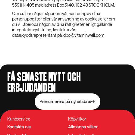
559111-1405 med adress Box 5140, 102 43 STOCKHOLM.
Om du har några frågor om vår hantering av dina
personuppgifter eller vår användning av cookies eller om
du vill åberopa någon av dina rättigheter enligt gällande
integritetslagstiftning, kontakta vår
dataskyddsrepresentant på:
dpo@vitaminwell.com
FÅ SENASTE NYTT OCH
ERBJUDANDEN
Prenumerera på nyhetsbrev
Kundservice
Köpvillkor
Kontakta oss
Allmänna villkor