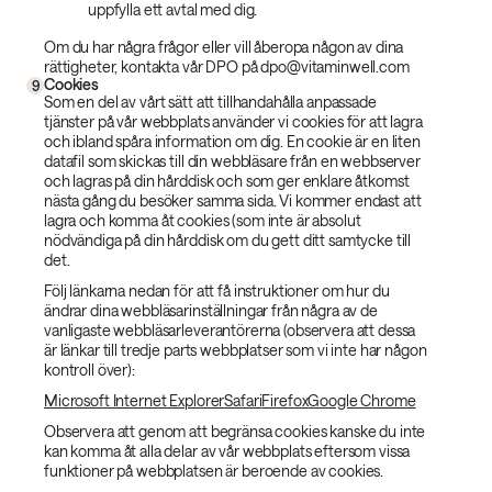
uppfylla ett avtal med dig.
Om du har några frågor eller vill åberopa någon av dina
rättigheter, kontakta vår DPO på dpo@vitaminwell.com
Cookies
9
Som en del av vårt sätt att tillhandahålla anpassade
tjänster på vår webbplats använder vi cookies för att lagra
och ibland spåra information om dig. En cookie är en liten
datafil som skickas till din webbläsare från en webbserver
och lagras på din hårddisk och som ger enklare åtkomst
nästa gång du besöker samma sida. Vi kommer endast att
lagra och komma åt cookies (som inte är absolut
nödvändiga på din hårddisk om du gett ditt samtycke till
det.
Följ länkarna nedan för att få instruktioner om hur du
ändrar dina webbläsarinställningar från några av de
vanligaste webbläsarleverantörerna (observera att dessa
är länkar till tredje parts webbplatser som vi inte har någon
kontroll över):
Microsoft Internet Explorer
Safari
Firefox
Google Chrome
Observera att genom att begränsa cookies kanske du inte
kan komma åt alla delar av vår webbplats eftersom vissa
funktioner på webbplatsen är beroende av cookies.