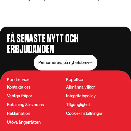
FÅ SENASTE NYTT OCH
ERBJUDANDEN
Prenumerera på nyhetsbrev
Kundservice
Köpvillkor
Kontakta oss
Allmänna villkor
Vanliga frågor
Integritetspolicy
Betalning & leverans
Tillgänglighet
Reklamation
Cookie-inställningar
Utöva ångerrätten