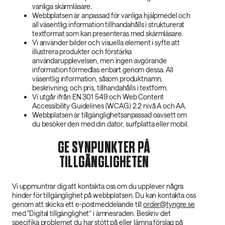
vanliga skärmläsare.
Webbplatsen är anpassad för vanliga hjälpmedel och
all väsentlig information tillhandahålls i strukturerat
textformat som kan presenteras med skärmläsare.
Vi använder bilder och visuella element i syfte att
illustrera produkter och förstärka
användarupplevelsen, men ingen avgörande
information förmedlas enbart genom dessa. All
väsentlig information, såsom produktnamn,
beskrivning, och pris, tillhandahålls i textform.
Vi utgår ifrån EN 301 549 och Web Content
Accessibility Guidelines (WCAG) 2.2 nivå A och AA.
Webbplatsen är tillgänglighetsanpassad oavsett om
du besöker den med din dator, surfplatta eller mobil.
GE SYNPUNKTER PÅ
TILLGÄNGLIGHETEN
Vi uppmuntrar dig att kontakta oss om du upplever några
hinder för tillgänglighet på webbplatsen. Du kan kontakta oss
genom att skicka ett e-postmeddelande till
order@tyngre.se
med "Digital tillgänglighet” i ämnesraden. Beskriv det
specifika problemet du har stött på eller lämna förslag på