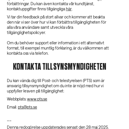
förbättringar. Du kan även kontakta vår kundtjänst,
kontaktuppgifter finns tillgängliga
här
.
Vi tar din feedback på stort allvar och kommer att beakta
den när vi ser över hur vi kan förbättra tillgängligheten för
alla våra användare samt utveckla våra
tillgänglighetspolicyer.
Om du behöver support eller information i ett alternativt
format, till exempel muntlig förklaring, är du välkommen att
kontakta oss via telefon.
KONTAKTA TILLSYNSMYNDIGHETEN
Du kan vända dig till Post- och telestyrelsen (PTS) som är
ansvarig tillsynsmyndighet om du inte är nöjd med hur vi
uppfyller kraven på tillgänglighet:
Webbplats:
www.pts.se
Email:
pts@pts.se
__
Denna redogörelse uppdaterades senast den 28 maj 2025.