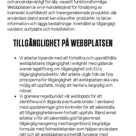
och användarvänligt för alla, oavsett funktionsförmåga.
Webbplatsen är en e-handelstjänst för försäljning av
livsmedel, kosttillskott och träningsrelaterade produkter, där
användare bland annat kan söka efter produkter, ta del av
information och lägga beställningar. Innehållet är tillgängligt
via dator, surfplatta och mobiltelefon.
TILLGÄNGLIGHET PÅ WEBBPLATSEN
Vi arbetar löpande med att förbättra och upprätthålla
webbplatsens tillgänglighet i enlighet med gällande
svensk lagstiftning om tillgänglighet och EU:s
tillgänglighetsdirektiv. Vårt arbete utgår från de fyra
principerna för tillgänglighet: att webbplatsen ska vara
möjlig att uppfatta, möjlig att hantera, begriplig och
robust.
Vi granskar regelbundet vår webbplats för att
identifiera och åtgärda eventuella brister. I samband
med uppdateringar görs kontroller för att säkerställa
att tillgänglighetskraven fortsatt uppfylls. Bland annat
arbetar vi för att säkerställa god färgkontrast,
tillgänglig navigering med tangentbord, begripliga
formulär med felmeddelanden som hjälper användare
rätt och att webbplatsens innehåll fungerar med