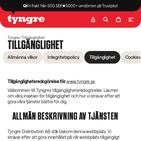
Fri frakt från 500 SEK
5000+ omdömen på Trustpilot
Butik
Recept
Podcast
Artiklar
Tyngre
Tillgänglighet
TILLGÄNGLIGHET
Allmänna vilkor
Integritetspolicy
Tillgänglighet
Cookies
Tillgänglighetsredogörelse för
www.tyngre.se
Välkommen till Tyngres tillgänglighetsredogörelse. Läs mer
om våra insatser för tillgänglighet och hur vi strävar efter att
göra våra tjänster bättre för dig.
ALLMÄN BESKRIVNING AV TJÄNSTEN
Tyngre Distribution AB står bakom denna webbplats. Vi
strävar efter att göra innehållet på vår webbplats tillgängligt