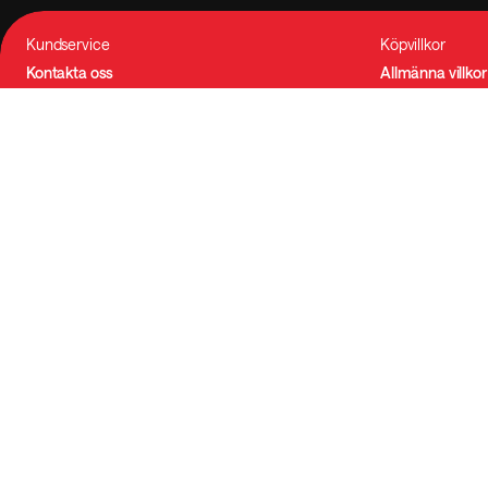
Kundservice
Köpvillkor
Kontakta oss
Allmänna villkor
Vanliga frågor
Integritetspolic
Betalning & leverans
Tillgänglighet
Reklamation
Cookie-inställn
Utöva ångerrätten