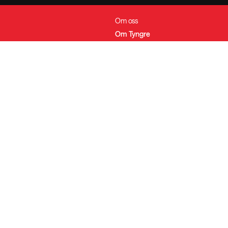
Om oss
Om Tyngre
y
Bli affiliate
Rabattkoder
ingar