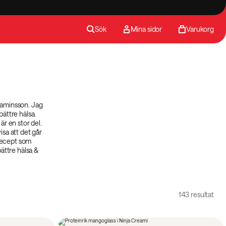
Sök
Mina sidor
Varukorg
jaminsson. Jag
bättre hälsa.
är en stor del.
isa att det går
 recept som
ättre hälsa &
143 resultat
15 min