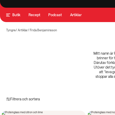
Butik
Recept
Podcast
Artiklar
Tyngre
Artiklar
Frida Benjaminsson
Mitt namn är 
brinner för 
Därutav förkla
Utöver det tyc
att ”leva 
stoppar alla
Filtrera och sortera
15 min
15 min