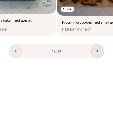
40 min
annkakor med spenat
Proteinrika cookies med smak av
nsson
Frida Benjaminsson
1
2
...
18