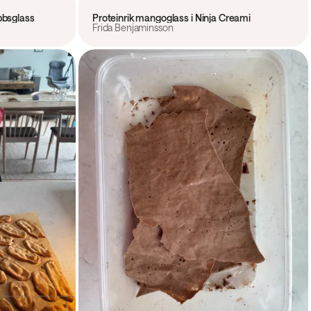
bbsglass
Proteinrik mangoglass i Ninja Creami
Frida Benjaminsson