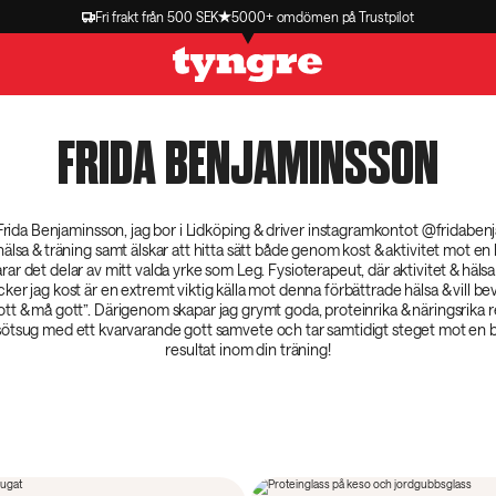
Fri frakt från 500 SEK
5000+ omdömen på Trustpilot
FRIDA BENJAMINSSON
Frida Benjaminsson, jag bor i Lidköping & driver instagramkontot @fridaben
hälsa & träning samt älskar att hitta sätt både genom kost & aktivitet mot en 
rar det delar av mitt valda yrke som Leg. Fysioterapeut, där aktivitet & hälsa 
ker jag kost är en extremt viktig källa mot denna förbättrade hälsa & vill bev
gott & må gott”. Därigenom skapar jag grymt goda, proteinrika & näringsrika
 sötsug med ett kvarvarande gott samvete och tar samtidigt steget mot en b
resultat inom din träning!
15 min