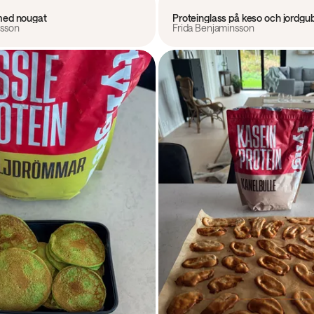
med nougat
Proteinglass på keso och jordgu
nsson
Frida Benjaminsson