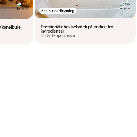
5 min + nedfrysning
Proteinrikt chokladbräck på endast tre
 kanelbulle
ingredienser
Frida Benjaminsson