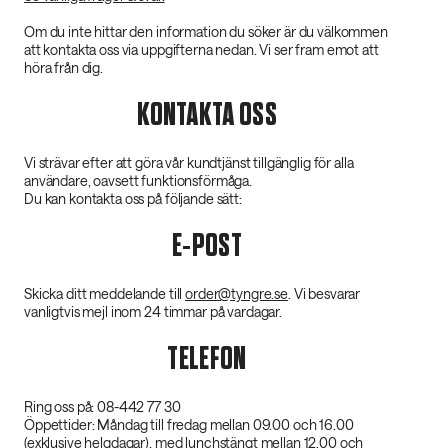
Om du inte hittar den information du söker är du välkommen
att kontakta oss via uppgifterna nedan. Vi ser fram emot att
höra från dig.
KONTAKTA OSS
Vi strävar efter att göra vår kundtjänst tillgänglig för alla
användare, oavsett funktionsförmåga.
Du kan kontakta oss på följande sätt:
E-POST
Skicka ditt meddelande till
order@tyngre.se
. Vi besvarar
vanligtvis mejl inom 24 timmar på vardagar.
TELEFON
Ring oss på: 08-442 77 30
Öppettider: Måndag till fredag mellan 09.00 och 16.00
(exklusive helgdagar), med lunchstängt mellan 12.00 och