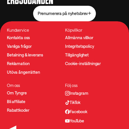
ERBJUDANDEN
Prenumerera på nyhetsbrev
Kundservice
Köpvillkor
Kontakta oss
Allmänna villkor
Vanliga frågor
Integritetspolicy
Betalning & leverans
Tillgänglighet
Reklamation
Cookie-inställningar
Utöva ångerrätten
Om oss
Följ oss
Om Tyngre
Instagram
Bli affiliate
TikTok
Rabattkoder
Facebook
YouTube