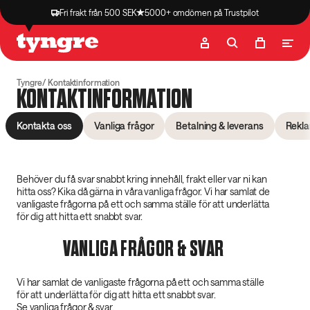
Fri frakt från 500 SEK
5000+ omdömen på Trustpilot
Butik
Recept
Podcast
Artiklar
Tyngre
Kontaktinformation
KONTAKTINFORMATION
Kontakta oss
Vanliga frågor
Betalning & leverans
Rekl
Behöver du få svar snabbt kring innehåll, frakt eller var ni kan
hitta oss? Kika då gärna in våra vanliga frågor. Vi har samlat de
vanligaste frågorna på ett och samma ställe för att underlätta
för dig att hitta ett snabbt svar.
VANLIGA FRÅGOR & SVAR
Vi har samlat de vanligaste frågorna på ett och samma ställe
för att underlätta för dig att hitta ett snabbt svar.
Se vanliga frågor & svar.