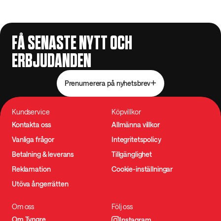
FÅ SENASTE NYTT OCH
ERBJUDANDEN
Prenumerera på nyhetsbrev
Kundservice
Köpvillkor
Kontakta oss
Allmänna villkor
Vanliga frågor
Integritetspolicy
Betalning & leverans
Tillgänglighet
Reklamation
Cookie-inställningar
Utöva ångerrätten
Om oss
Följ oss
Om Tyngre
Instagram