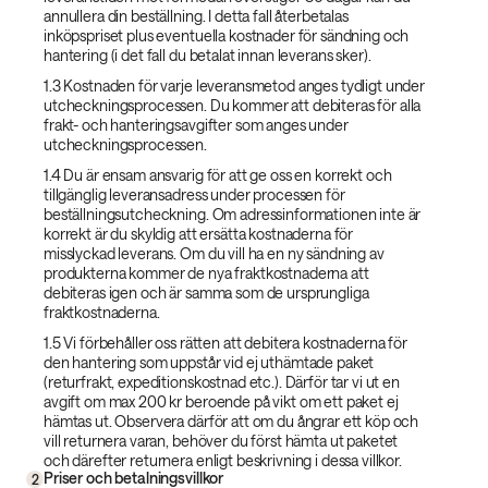
annullera din beställning. I detta fall återbetalas
inköpspriset plus eventuella kostnader för sändning och
hantering (i det fall du betalat innan leverans sker).
1.3 Kostnaden för varje leveransmetod anges tydligt under
utcheckningsprocessen. Du kommer att debiteras för alla
frakt- och hanteringsavgifter som anges under
utcheckningsprocessen.
1.4 Du är ensam ansvarig för att ge oss en korrekt och
tillgänglig leveransadress under processen för
beställningsutcheckning. Om adressinformationen inte är
korrekt är du skyldig att ersätta kostnaderna för
misslyckad leverans. Om du vill ha en ny sändning av
produkterna kommer de nya fraktkostnaderna att
debiteras igen och är samma som de ursprungliga
fraktkostnaderna.
1.5 Vi förbehåller oss rätten att debitera kostnaderna för
den hantering som uppstår vid ej uthämtade paket
(returfrakt, expeditionskostnad etc.). Därför tar vi ut en
avgift om max 200 kr beroende på vikt om ett paket ej
hämtas ut. Observera därför att om du ångrar ett köp och
vill returnera varan, behöver du först hämta ut paketet
och därefter returnera enligt beskrivning i dessa villkor.
Priser och betalningsvillkor
2