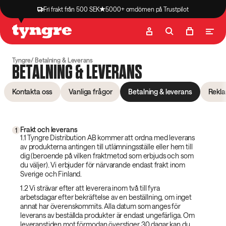
Fri frakt från 500 SEK
5000+ omdömen på Trustpilot
Butik
Recept
Podcast
Artiklar
Tyngre
Betalning & Leverans
BETALNING & LEVERANS
Kontakta oss
Vanliga frågor
Betalning & leverans
Rekl
Frakt och leverans
1
1.1 Tyngre Distribution AB kommer att ordna med leverans
av produkterna antingen till utlämningsställe eller hem till
dig (beroende på vilken fraktmetod som erbjuds och som
du väljer). Vi erbjuder för närvarande endast frakt inom
Sverige och Finland.
1.2 Vi strävar efter att leverera inom två till fyra
arbetsdagar efter bekräftelse av en beställning, om inget
annat har överenskommits. Alla datum som anges för
leverans av beställda produkter är endast ungefärliga. Om
leveranstiden mot förmodan överstiger 30 dagar kan du