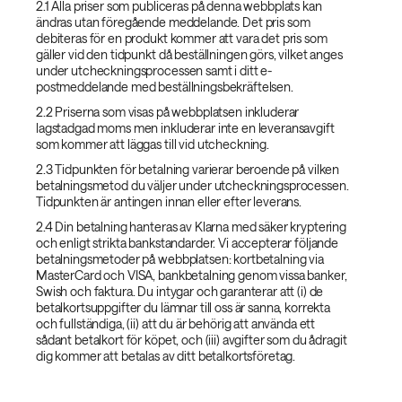
2.1 Alla priser som publiceras på denna webbplats kan
ändras utan föregående meddelande. Det pris som
debiteras för en produkt kommer att vara det pris som
gäller vid den tidpunkt då beställningen görs, vilket anges
under utcheckningsprocessen samt i ditt e-
postmeddelande med beställningsbekräftelsen.
2.2 Priserna som visas på webbplatsen inkluderar
lagstadgad moms men inkluderar inte en leveransavgift
som kommer att läggas till vid utcheckning.
2.3 Tidpunkten för betalning varierar beroende på vilken
betalningsmetod du väljer under utcheckningsprocessen.
Tidpunkten är antingen innan eller efter leverans.
2.4 Din betalning hanteras av Klarna med säker kryptering
och enligt strikta bankstandarder. Vi accepterar följande
betalningsmetoder på webbplatsen: kortbetalning via
MasterCard och VISA, bankbetalning genom vissa banker,
Swish och faktura. Du intygar och garanterar att (i) de
betalkortsuppgifter du lämnar till oss är sanna, korrekta
och fullständiga, (ii) att du är behörig att använda ett
sådant betalkort för köpet, och (iii) avgifter som du ådragit
dig kommer att betalas av ditt betalkortsföretag.