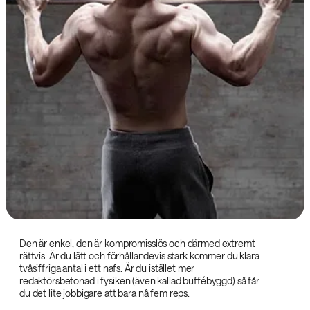
Den är enkel, den är kompromisslös och därmed extremt
rättvis. Är du lätt och förhållandevis stark kommer du klara
tvåsiffriga antal i ett nafs. Är du istället mer
redaktörsbetonad i fysiken (även kallad buffébyggd) så får
du det lite jobbigare att bara nå fem reps.