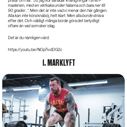
pratar om här.
”Jo, jag kör sånadär knänigningar i smith-
maskinen, med en viktkaka under hälarna och bara ner till
90 grader…”
. Men det är inte vad vi menar den här gången.
Alla
kan inte
köra knäböj, helt klart. Men alla
borde sträva
efter det. Och väldigt många borde göra det betydligt
oftare än vad som sker idag.
Det är du nämligen värd.
https://youtu.be/NOp7ivdDG2c
1. MARKLYFT