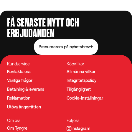
FÅ SENASTE NYTT OCH
ERBJUDANDEN
Prenumerera på nyhetsbrev
Kundservice
Köpvillkor
Kontakta oss
Allmänna villkor
Vanliga frågor
Integritetspolicy
Betalning & leverans
Tillgänglighet
Reklamation
Cookie-inställningar
Utöva ångerrätten
Om oss
Följ oss
Om Tyngre
Instagram