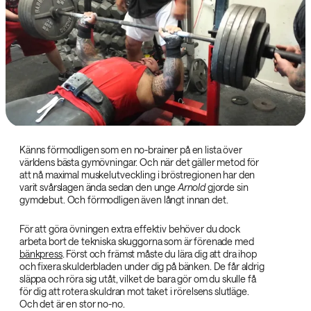
Känns förmodligen som en no-brainer på en lista över
världens bästa gymövningar. Och när det gäller metod för
att nå maximal muskelutveckling i bröstregionen har den
varit svårslagen ända sedan den unge
Arnold
gjorde sin
gymdebut. Och förmodligen även långt innan det.
För att göra övningen extra effektiv behöver du dock
arbeta bort de tekniska skuggorna som är förenade med
bänkpress
. Först och främst måste du lära dig att dra ihop
och fixera skulderbladen under dig på bänken. De får aldrig
släppa och röra sig utåt, vilket de bara gör om du skulle få
för dig att rotera skuldran mot taket i rörelsens slutläge.
Och det är en stor no-no.