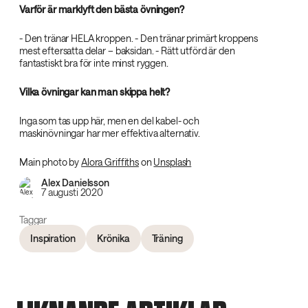
Varför är marklyft den bästa övningen?
- Den tränar HELA kroppen. - Den tränar primärt kroppens
mest eftersatta delar – baksidan. - Rätt utförd är den
fantastiskt bra för inte minst ryggen.
Vilka övningar kan man skippa helt?
Inga som tas upp här, men en del kabel- och
maskinövningar har mer effektiva alternativ.
Main photo by
Alora Griffiths
on
Unsplash
Alex Danielsson
7 augusti 2020
Taggar
Inspiration
Krönika
Träning