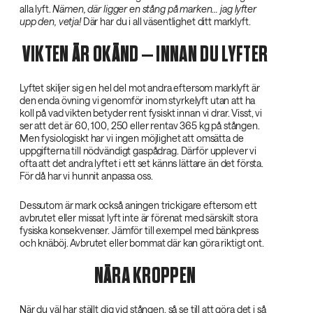
alla lyft.
Nämen, där ligger en stång på marken… jag lyfter
upp den, vetja!‌
Där har du i all väsentlighet ditt marklyft.
VIKTEN ÄR OKÄND – INNAN DU LYFTER
Lyftet skiljer sig en hel del mot andra eftersom marklyft är
den enda övning vi genomför inom styrkelyft utan att ha
koll på vad vikten betyder rent fysiskt innan vi drar. Visst, vi
ser att det är 60, 100, 250 eller rentav 365 kg på stången.
Men fysiologiskt har vi ingen möjlighet att omsätta de
uppgifterna till nödvändigt gaspådrag. Därför upplever vi
ofta att det andra lyftet i ett set känns lättare än det första.
För då har vi hunnit anpassa oss.
Dessutom är mark också aningen trickigare eftersom ett
avbrutet eller missat lyft inte är förenat med särskilt stora
fysiska konsekvenser. Jämför till exempel med bänkpress
och knäböj. Avbrutet eller bommat där kan göra riktigt ont.
NÄRA KROPPEN
När du väl har ställt dig vid stången, så se till att göra det i så