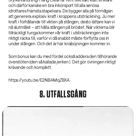
och därför kanske en bra inkörsport till alla seriösa
idrottares främsta stapelvara. De bygger alla på förmågan
att generera explosiv kraft i kroppens utsträckning. Ju mer
kraft i förhållande till vikten på stången, desto lättare kan vi
nå slutmålet – att hålla stången på bröstet. När vikterna blir
tillräckligt tunga kommer vår kraft i utsträckningen inte
riktigt räcka till, varför vi då snabbt måste förflytta oss in
under stången. Och det är här knäböjningen kommer in.
Som bonus kan du med fördel också addera den tillhörande
överstöten (den så kallade
jerken‌
). Det gör övningen riktigt
krävande och komplett.
https://youtu.be/E2NBAMqZBXA
8. UTFALLSGÅNG