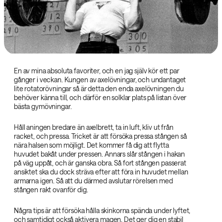
En av mina absoluta favoriter, och en jag själv kör ett par
gånger i veckan. Kungen av axelövningar, och undantaget
lite rotatorövningar så är detta den enda axelövningen du
behöver känna till, och därför en solklar plats på listan över
bästa gymövningar.
Håll aningen bredare än axelbrett, ta in luft, kliv ut från
racket, och pressa. Tricket är att försöka pressa stången så
nära halsen som möjligt. Det kommer få dig att flytta
huvudet bakåt under pressen. Annars slår stången i hakan
på väg uppåt, och är ganska obra. Så fort stången passerat
ansiktet ska du dock sträva efter att föra in huvudet mellan
armarna igen. Så att du därmed avslutar rörelsen med
stången rakt ovanför dig.
Några tips är att försöka hålla skinkorna spända under lyftet,
och samtidigt också aktivera magen. Det ger dig en stabil