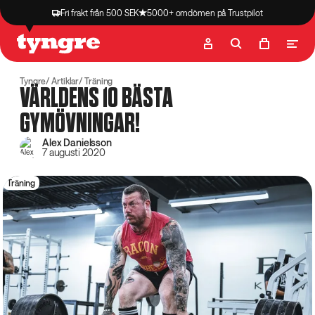
Fri frakt från 500 SEK
5000+ omdömen på Trustpilot
Butik
Recept
Podcast
Artiklar
Tyngre
Artiklar
Träning
VÄRLDENS 10 BÄSTA
GYMÖVNINGAR!
Alex Danielsson
7 augusti 2020
Träning