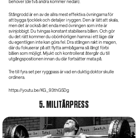
behöver (de två andra kommer nedan).
Stångrodd är en av de allra mest effektiva övningarna för
att bygga tjocklek och detaljer i ryggen. Den är lätt att skala,
men det är också det enda med övningen som inte är
svinjobbigt. Du tvingas konstant stabilisera bålen. Och gör
du det rätt kommer du obönhörligen hamna i ett läge där
du egentligen inte kan göra fel. Dra stången rakt in magen,
där du fokuserar på att flytta armbågarna så långt förbi
bålen som möjligt. Mjukt och kontrollerat återgår du till
utgångspositionen innan du där fortsätter mata på.
Tre till fyra set per ryggpass är vad en duktig doktor skulle
ordinera.
https://youtu.be/KG_93thG5Dg
5. MILITÄRPRESS