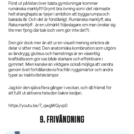
Först ut på listan över bästa gymövningar kommer
rumänska marklyft! Grymt bra övning som i det närmaste
helt shanghajats av tjejer i ambition att bygga rumpa och
baksida lår. Och det är förståeligt.
Rumänska marklyf‌t
, aka
Raka marklyft‌
, är en utmärkt följeslagare om man önskar sig
lite mer fjong där bak (och vem gör inte det?).
Den gör dock mer än att ur en visuell mening smickra de
delar vi sitter med. Den anatomiska kombination som utgörs
av ländrygg, gluteus och hamstrings är en väsentlig
kraftkälla som gör oss både starkare och effektivare i
gymmet. Men kanske än viktigare också möjliga att vandra
genom livet förhållandevis fria från ryggsmärtor och andra
typer av inaktivitetskrämpor.
Jag kör den själva flera gånger i veckan, och då främst för
att fullt ut aktivera hela den bakre kedjan.
https://youtu.be/7_qwgWQyvp0
9. FRIVÄNDNING