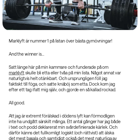
Marklyft är nummer 1 på listan över bästa gymövningar!
And the winner is…
Satt länge här på min kammare och funderade på om
marklyft
skulle bli etta eller tvåa på min lista. Något annat var
naturligtvis helt otänkbart. Och ursprungligen föll jag
faktiskt till föga, och satte knäböj som etta. Dock kom jag
efter ett tag ifatt mig själv, och gjorde en så kallad rockad.
All good.
Att jag är extremt förälskad i dödens lyft kan förmodligen
inte ha undgått särskilt många. Ett antal gånger har jag både
i text och podd deklarerat min svårdefinierade kärlek. Och
därför känns det fullkomligt logiskt (och rättvist) att älska
det mest basala och samtidigt också det mest naturliga av