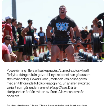
Powerövning i flera olika skepnader. Att med explosiv kraft
förflytta stången från golvet till nyckelbenet kan göras som
styrkevändning,
Power Clean‌
, men den kan också göras
med en tillhörande fulldjup knäböjning. En än mer avkortad
variant som går under namnet
Hang Clean
. Där är
startpunkten är från mitten av låren. Alla varianterna är
dock bra.
Styrkevändning/Hang Clean är rent tekniskt klart enklare