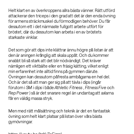
Helt klart en av överkroppens allra bästa vänner. Rätt utförd
attackerar den triceps i den grad att det är den enda övning
för armens sträckmuskel du förmodligen behöver. Du får
dessutom ett i det närmaste fullgott arbete utfört för
bröstet, där du dessutom kan arbeta i en av bröstets
starkaste vinklar.
Det som gör att dips inte klättrar ännu högre på listan är att
den är aningen krånglig att skala uppåt. Och du kommer
snabbt bli så stark att det blir nödvändigt. Det kräver
nämligen ett viktbälte eller en fräsig kätting, vilket enligt
min erfarenhet inte alltid finns på gymmen därute.
Övningen kan dessutom påfresta armbågarna en hel del.
Och är det så att man ger sig på att tävla i dips (ingår
förutom i
SM i dips‌
i både
Athletic Fitness‌
,
Fitness Five‌
och
Rep Power‌
) så är det snarare regel än undantag att axlarna
får en väldig massa stryk.
Men med rätt målsättning och teknik är det en fantastisk
övning som helt klart platsar på listan över våra bästa
gymövningar.