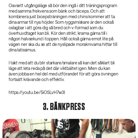
Oavsett utgångsläge så bör den ingå i ditt träningsprogram
med samma frekvens som bänk och biceps. Och att
kombinera just bicepsträningen med chins kommer att ta
dina armar till nya höjder. Som ryggsmiskare är den också
oslagbar i att göra dig så bred och v-formad som du
överhuvdtaget kan bli. Kör den strikt, krama gärna till i
någon halvsekund i toppen. Håll också gärna emot lite på
vägen ner ska du se att de nyslipade moraknivarna hittar till
dina latissimus.
I takt med att du blir starkare/smalare så kan det såklart bli
läge att leta reda på det där viktbältet igen. Men du kan
även jobba en hel del med utförandet för att göra övningen
fortsatt krävande och effektiv.
https://youtu.be/5iOSLvH7w3I
3. BÄNKPRESS