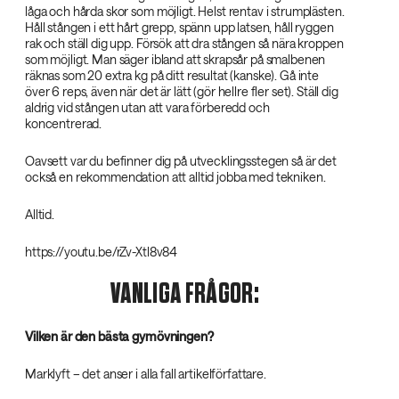
låga och hårda skor som möjligt. Helst rentav i strumplästen.
Håll stången i ett hårt grepp, spänn upp latsen, håll ryggen
rak och ställ dig upp. Försök att dra stången så nära kroppen
som möjligt. Man säger ibland att skrapsår på smalbenen
räknas som 20 extra kg på ditt resultat (kanske). Gå inte
över 6 reps, även när det är lätt (gör hellre fler set). Ställ dig
aldrig vid stången utan att vara förberedd och
koncentrerad.
Oavsett var du befinner dig på utvecklingsstegen så är det
också en rekommendation att alltid jobba med tekniken.
Alltid.
https://youtu.be/rZv-Xtl8v84
VANLIGA FRÅGOR:
Vilken är den bästa gymövningen?
Marklyft – det anser i alla fall artikelförfattare.