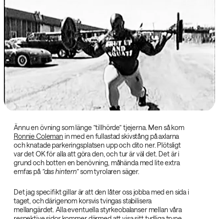
Ännu en övning som länge ”tillhörde” tjejerna. Men så kom
Ronnie Coleman
in med en fullastad skivstång på axlarna
och knatade parkeringsplatsen upp och dito ner. Plötsligt
var det OK för alla att göra den, och tur är väl det. Det är i
grund och botten en benövning, måhända med lite extra
emfas på
”das hintern”‌
som tyrolaren säger.
Det jag specifikt gillar är att den låter oss jobba med en sida i
taget, och därigenom korsvis tvingas stabilisera
mellangärdet. Alla eventuella styrkeobalanser mellan våra
respektive sidor kommer därmed att visa sitt tydliga tryne.