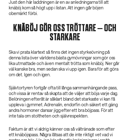
Just den här laddningen är en av anledningarna till att
knäböj kom så högt upp i listan. Att ingen går böjen
obemärkt förbi.
KNÄBÖJ GÖR OSS TRÖTTARE – OCH
STARKARE
Ska vi prata klartext så finns det ingen styrkeövning på
denna lista över världens bästa gymövningar som gör oss
lika utmattade och även mentalt trötta som knäböj. Ner går
väl kanske bra, men sedan ska vi upp igen. Bara för att göra
om det. Igen och igen.
Självtortyren fortgår ofta till långa sammanhängande pass,
och vissa är rentav så skapta att de väljer att böja varje dag.
Belöningen efteråt är såklart bland det starkaste vi kan få
uppleva i gymmet. Adrenalin, endorfin och säkert ett gäng
andra hormoner dansar jigg efter ett bra böjpass. För att
inte tala om stoltheten och självrespekten.
Faktum är att vi aldrig känner oss så vältränade som efter
ett knäböjspass. Några låtsas att de inte riktigt vet vad vi