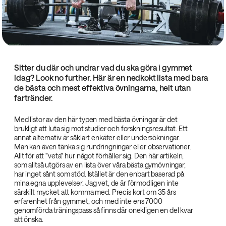
Sitter du där och undrar vad du ska göra i gymmet
idag? Look no further. Här är en nedkokt lista med bara
de bästa och mest effektiva övningarna, helt utan
fartränder.
Med listor av den här typen med bästa övningar är det
brukligt att luta sig mot studier och forskningsresultat. Ett
annat alternativ är såklart enkäter eller undersökningar.
Man kan även tänka sig rundringningar eller observationer.
Allt för att ”veta” hur något förhåller sig. Den här artikeln,
som alltså utgörs av en lista över våra bästa gymövningar,
har inget sånt som stöd. Istället är den enbart baserad på
mina egna upplevelser. Jag vet, de är förmodligen inte
särskilt mycket att komma med. Precis kort om 35 års
erfarenhet från gymmet, och med inte ens 7000
genomförda träningspass så finns där onekligen en del kvar
att önska.