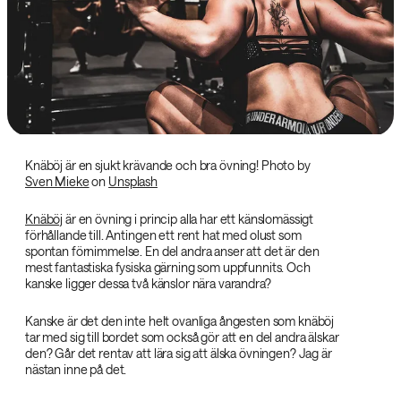
Knäböj är en sjukt krävande och bra övning! Photo by
Sven Mieke
on
Unsplash
Knäböj
är en övning i princip alla har ett känslomässigt
förhållande till. Antingen ett rent hat med olust som
spontan förnimmelse. En del andra anser att det är den
mest fantastiska fysiska gärning som uppfunnits. Och
kanske ligger dessa två känslor nära varandra?
Kanske är det den inte helt ovanliga ångesten som knäböj
tar med sig till bordet som också gör att en del andra älskar
den? Går det rentav att lära sig att älska övningen? Jag är
nästan inne på det.