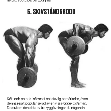
https://youtu.be/baYvZcFjmaI
6. SKIVSTÅNGSRODD
Kött och potatis i närmast bokstavlig bemärkelse, även
denna rejält populariserad av en viss
Ronnie Coleman‌
.
Dessutom den sista av tre ryggövningar du någonsin