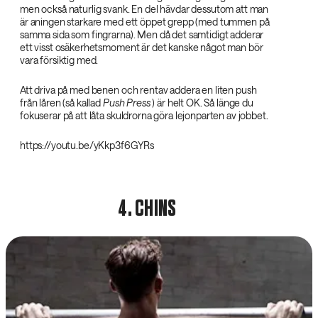
men också naturlig svank. En del hävdar dessutom att man
är aningen starkare med ett öppet grepp (med tummen på
samma sida som fingrarna). Men då det samtidigt adderar
ett visst osäkerhetsmoment är det kanske något man bör
vara försiktig med.
Att driva på med benen och rentav addera en liten push
från låren (så kallad
Push Press‌
) är helt OK. Så länge du
fokuserar på att låta skuldrorna göra lejonparten av jobbet.
https://youtu.be/yKkp3f6GYRs
4. CHINS