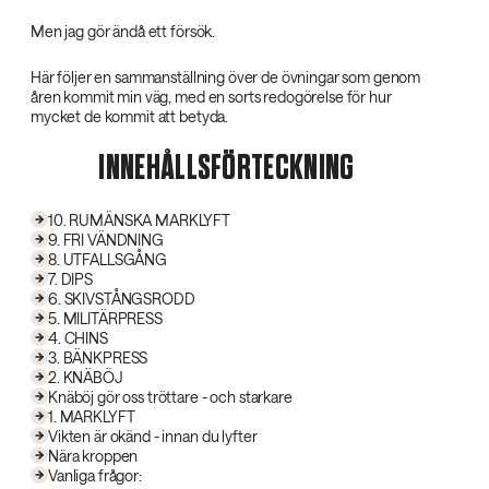
Men jag gör ändå ett försök.
Här följer en sammanställning över de övningar som genom
åren kommit min väg, med en sorts redogörelse för hur
mycket de kommit att betyda.
INNEHÅLLSFÖRTECKNING
10. RUMÄNSKA MARKLYFT
9. FRI VÄNDNING
8. UTFALLSGÅNG
7. DIPS
6. SKIVSTÅNGSRODD
5. MILITÄRPRESS
4. CHINS
3. BÄNKPRESS
2. KNÄBÖJ
Knäböj gör oss tröttare - och starkare
1. MARKLYFT
Vikten är okänd - innan du lyfter
Nära kroppen
Vanliga frågor: