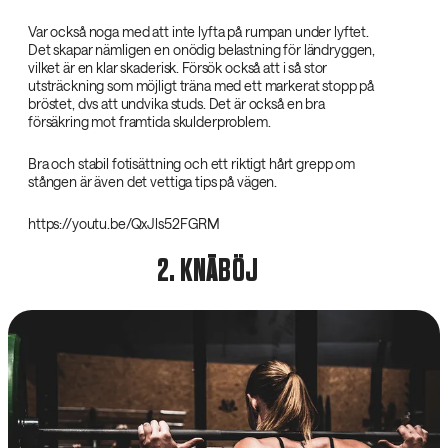
Var också noga med att inte lyfta på rumpan under lyftet.
Det skapar nämligen en onödig belastning för ländryggen,
vilket är en klar skaderisk. Försök också att i så stor
utsträckning som möjligt träna med ett markerat stopp på
bröstet, dvs att undvika studs. Det är också en bra
försäkring mot framtida skulderproblem.
Bra och stabil fotisättning och ett riktigt hårt grepp om
stången är även det vettiga tips på vägen.
https://youtu.be/QxJls52FGRM
2. KNÄBÖJ