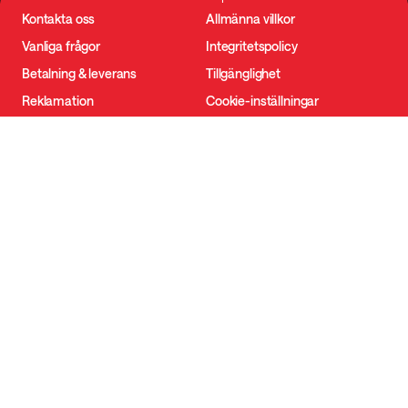
Kontakta oss
Allmänna villkor
Vanliga frågor
Integritetspolicy
Betalning & leverans
Tillgänglighet
Reklamation
Cookie-inställningar
Utöva ångerrätten
Om oss
Följ oss
Om Tyngre
Instagram
Bli affiliate
TikTok
Rabattkoder
Facebook
YouTube