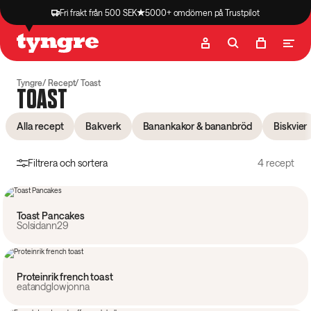
Fri frakt från 500 SEK
5000+ omdömen på Trustpilot
Butik
Recept
Podcast
Artiklar
Tyngre
Recept
Toast
TOAST
Alla recept
Bakverk
Banankakor & bananbröd
Biskvier
Filtrera och sortera
4 recept
20 min
Toast Pancakes
Solsidann29
10 min
Proteinrik french toast
eatandglowjonna
25 min