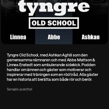
Tyngre Old School, med Ashkan Aghili som den
gemensamma nämnaren och med Abbe Mattson &
Linnea Enstedt som ambulerande sidekick. Podden
handlar om ämnen och gäster som motiverar och
inspirerar med träningen som en röd tråd. Alla gäster
har en historia att berätta som både rör och berör.
Senaste avsnittet