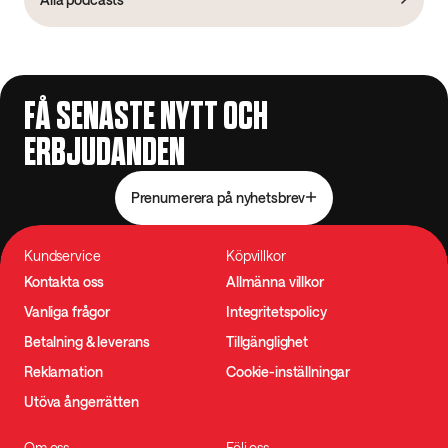
FÅ SENASTE NYTT OCH
ERBJUDANDEN
Prenumerera på nyhetsbrev
Kundservice
Köpvillkor
Kontakta oss
Allmänna villkor
Vanliga frågor
Integritetspolicy
Betalning & leverans
Tillgänglighet
Reklamation
Cookie-inställningar
Utöva ångerrätten
Om oss
Följ oss