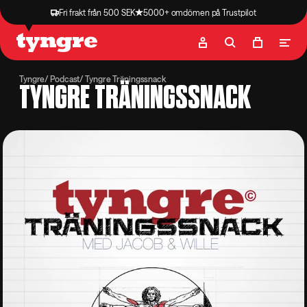
Fri frakt från 500 SEK
5000+ omdömen på Trustpilot
Butik
Recept
Podcast
Artiklar
Tyngre
Podcast
Tyngre Träningssnack
TYNGRE TRÄNINGSSNACK