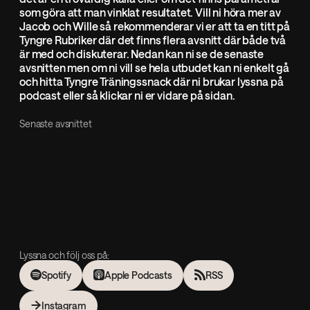
som göra att man vinklat resultatet. Vill ni höra mer av
Jacob och Wille så rekommenderar vi er att ta en titt på
Tyngre Rubriker där det finns flera avsnitt där både två
är med och diskuterar. Nedan kan ni se de senaste
avsnitten men om ni vill se hela utbudet kan ni enkelt gå
och hitta Tyngre Träningssnack där ni brukar lyssna på
podcast eller så klickar ni er vidare på sidan.
Senaste avsnittet
Lyssna och följ oss på:
Spotify
Apple Podcasts
RSS
Instagram