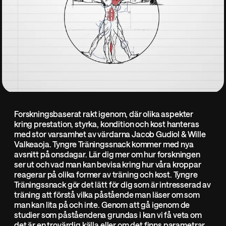
Forskningsbaserat rakt igenom, där olika aspekter
kring prestation, styrka, kondition och kost hanteras
med stor varsamhet av värdarna Jacob Gudiol & Wille
Valkeaoja. Tyngre Träningssnack kommer med nya
avsnitt på onsdagar. Lär dig mer om hur forskningen
ser ut och vad man kan bevisa kring hur våra kroppar
reagerar på olika former av träning och kost. Tyngre
Träningssnack gör det lätt för dig som är intresserad av
träning att förstå vilka påstående man läser om som
man kan lita på och inte. Genom att gå igenom de
studier som påståendena grundas i kan vi få veta om
det är en trovärdig källa eller om det finns parametrar