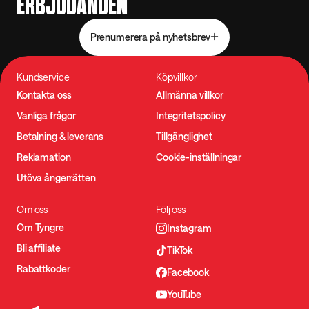
ERBJUDANDEN
Prenumerera på nyhetsbrev
Kundservice
Köpvillkor
Kontakta oss
Allmänna villkor
Vanliga frågor
Integritetspolicy
Betalning & leverans
Tillgänglighet
Reklamation
Cookie-inställningar
Utöva ångerrätten
Om oss
Följ oss
Om Tyngre
Instagram
Bli affiliate
TikTok
Rabattkoder
Facebook
YouTube