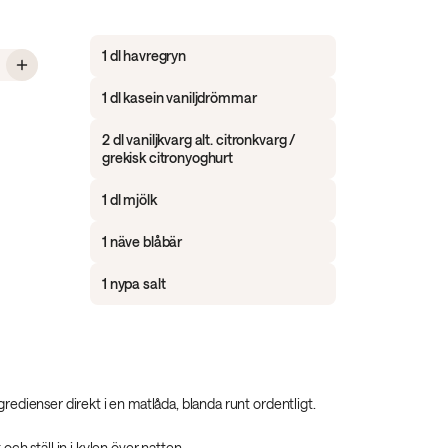
1 dl havregryn
 Overnight oats med kvarg
1 dl kasein vaniljdrömmar
2 dl vaniljkvarg alt. citronkvarg /
grekisk citronyoghurt
1 dl mjölk
1 näve blåbär
1 nypa salt
gredienser direkt i en matlåda, blanda runt ordentligt.
 och ställ in i kylen över natten.