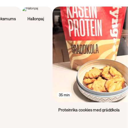
45 min
rleksmums
Hallonpaj
35 min
Proteinrika cookies med gräddkola