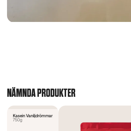
NÄMNDA PRODUKTER
4.6
(
239
)
Kasein Vaniljdrömmar
750g