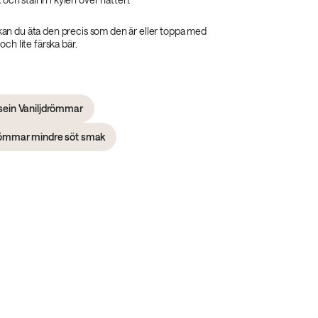
n du äta den precis som den är eller toppa med
och lite färska bär.
sein Vaniljdrömmar
drömmar mindre söt smak