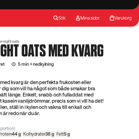
Sök
Mina sidor
Varukorg
rnight oats
IGHT OATS MED KVARG
ret
5 min + nedkylning
med kvarg är den perfekta frukosten eller
r dig som vill ha något som både smakar bra
mätt länge. Enkelt, snabb och fulladdat med
t kasein vaniljdrömmar, precis som vi vill ha det!
en, ställ in i kylen och vakna till en kall och
 är redo när du är.
portion)
rotein
44
g
Kolhydrater
36
g
Fett
5
g