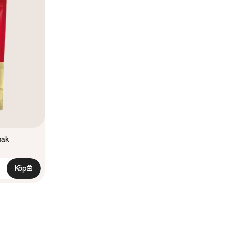
mak
Köp