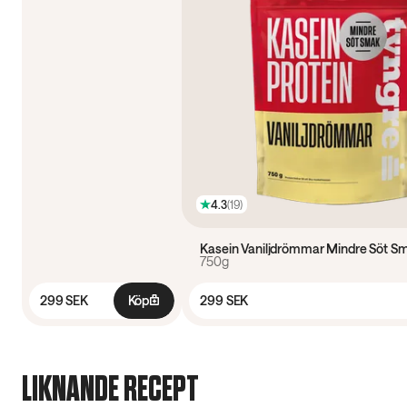
4.3
(
19
)
Kasein Vaniljdrömmar Mindre Söt S
750g
299 SEK
Köp
299 SEK
LIKNANDE RECEPT