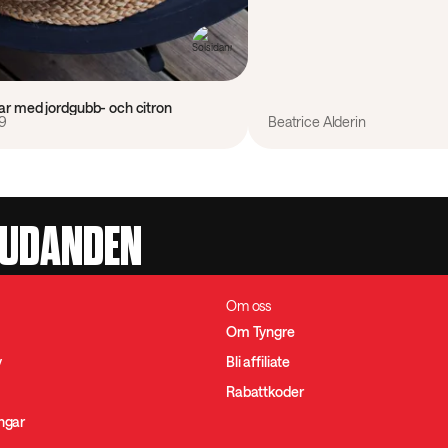
lar med jordgubb- och citron
9
Beatrice Alderin
JUDANDEN
Om oss
Om Tyngre
y
Bli affiliate
Rabattkoder
ingar