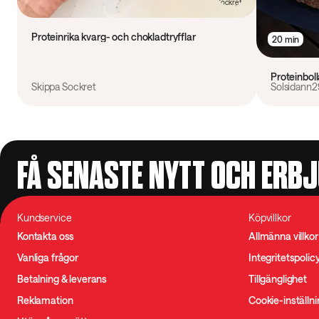
Proteinrika kvarg- och chokladtryfflar
20 min
Proteinbol
Skippa Sockret
Solsidann2
FÅ SENASTE NYTT OCH ERB
Kundservice
Köpvillkor
Kontakta oss
Allmänna villkor
Vanliga frågor
Integritetspolic
Betalning & leverans
Tillgänglighet
Reklamation
Cookie-inställn