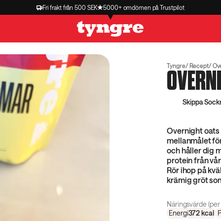
Fri frakt från 500 SEK
5000+ omdömen på Trustpilot
Tyngre
Recept
Ove
OVERN
Skippa Sock
Overnight oats 
mellanmålet fö
och håller dig 
protein från vår
Rör ihop på kväll
krämig gröt som
Näringsvärde (per 
Energi
372
kcal
P