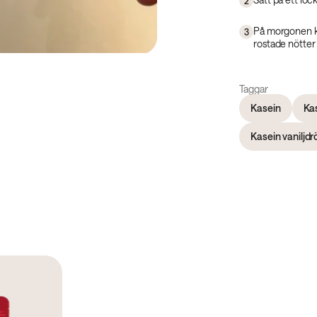
2
På morgonen ka
3
rostade nötter 
Taggar
Kasein
Ka
Kasein vanilj