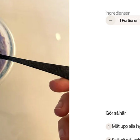
Ingredienser
,
1 Portioner
Gör så här
Mät upp alla in
1
Sätt på ett lock