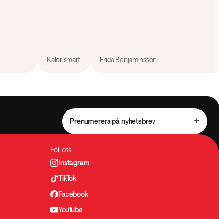
Kalorismart
Frida Benjaminsson
Prenumerera på nyhetsbrev
Följ oss
Instagram
TikTok
Facebook
YouTube