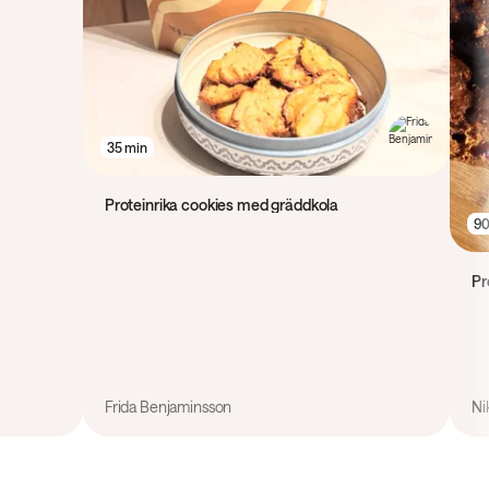
35 min
Proteinrika cookies med gräddkola
90
Pr
Frida Benjaminsson
Ni