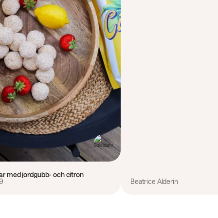
lar med jordgubb- och citron
9
Beatrice Alderin