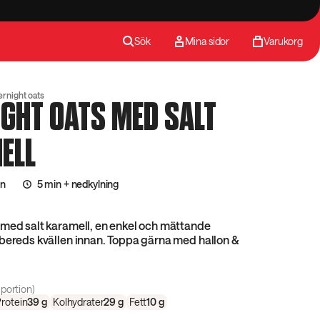
Sök
Mina sidor
Varukorg
rnight oats
GHT OATS MED SALT
ELL
on
5 min + nedkylning
 med salt karamell, en enkel och mättande
bereds kvällen innan. Toppa gärna med hallon &
portion)
rotein
39
g
Kolhydrater
29
g
Fett
10
g