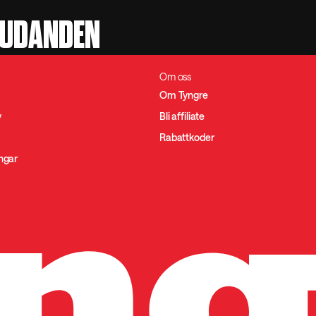
JUDANDEN
Om oss
Om Tyngre
y
Bli affiliate
Rabattkoder
ingar