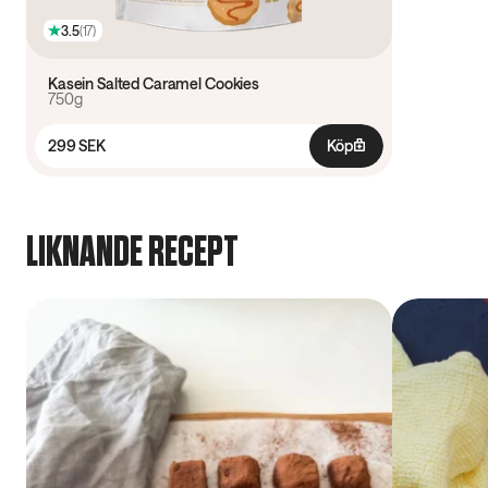
3.5
(
17
)
Kasein Salted Caramel Cookies
750g
299 SEK
Köp
LIKNANDE RECEPT