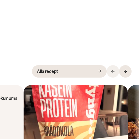
Alla recept
rleksmums