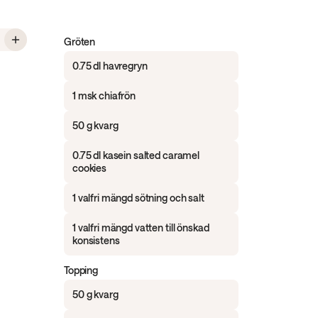
 Overnight oats med salt karamell
Gröten
0.75 dl havregryn
1 msk chiafrön
50 g kvarg
0.75 dl kasein salted caramel
cookies
1 valfri mängd sötning och salt
1 valfri mängd vatten till önskad
konsistens
Topping
50 g kvarg