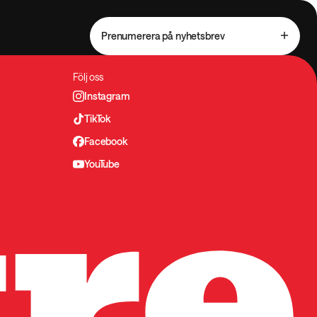
Prenumerera på nyhetsbrev
Följ oss
Instagram
TikTok
Facebook
YouTube