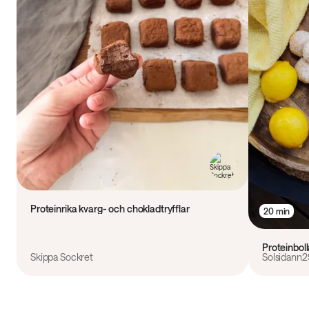
Proteinrika kvarg- och chokladtryfflar
20 min
Proteinbol
Skippa Sockret
Solsidann2