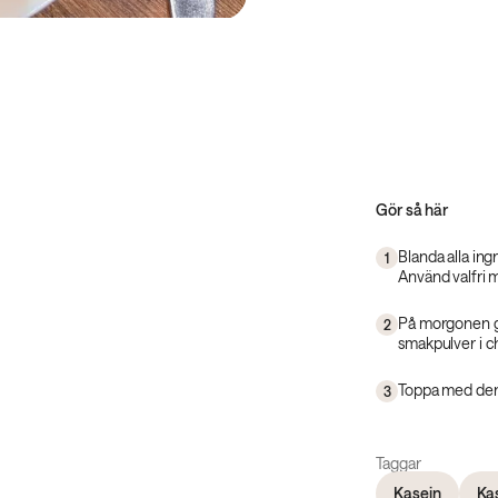
Gör så här
Blanda alla ingr
1
Använd valfri m
På morgonen gö
2
smakpulver i c
Toppa med den 
3
Taggar
Kasein
Ka