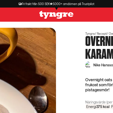
Fri frakt från 500 SEK
5000+ omdömen på Trustpilot
Tyngre
Recept
Ove
OVERNI
KARAM
Nike Hanss
Overnight oats
frukost som för
pistagesmör!
Näringsvärde (per 
Energi
375
kcal
P