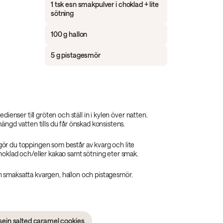
1 tsk esn smakpulver i choklad + lite
sötning
100 g hallon
5 g pistagesmör
edienser till gröten och ställ in i kylen över natten.
ängd vatten tills du får önskad konsistens.
r du toppingen som består av kvarg och lite
hoklad och/eller kakao samt sötning eter smak.
smaksatta kvargen, hallon och pistagesmör.
sein salted caramel cookies