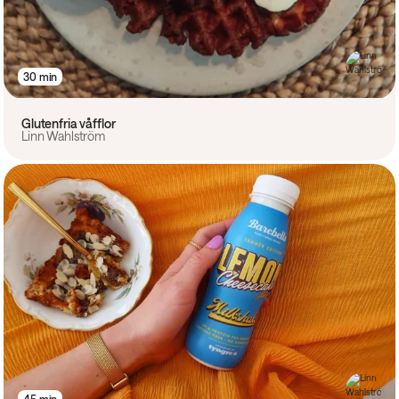
30 min
Glutenfria våfflor
Linn Wahlström
45 min