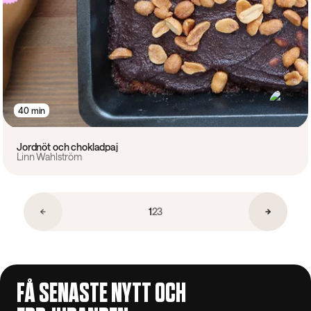
40 min
Jordnöt och chokladpaj
Linn Wahlström
1
2
3
FÅ SENASTE NYTT OCH