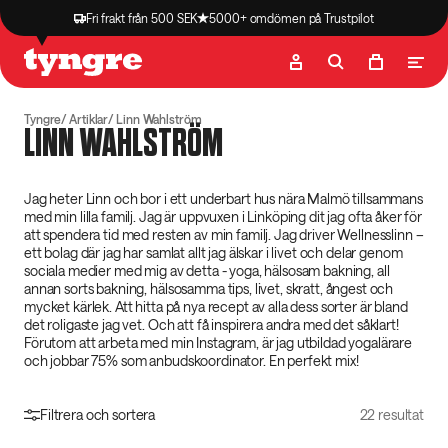
Fri frakt från 500 SEK
5000+ omdömen på Trustpilot
Butik
Recept
Podcast
Artiklar
Tyngre
Artiklar
Linn Wahlström
LINN WAHLSTRÖM
Jag heter Linn och bor i ett underbart hus nära Malmö tillsammans
med min lilla familj. Jag är uppvuxen i Linköping dit jag ofta åker för
att spendera tid med resten av min familj. Jag driver Wellnesslinn –
ett bolag där jag har samlat allt jag älskar i livet och delar genom
sociala medier med mig av detta - yoga, hälsosam bakning, all
annan sorts bakning, hälsosamma tips, livet, skratt, ångest och
mycket kärlek. Att hitta på nya recept av alla dess sorter är bland
det roligaste jag vet. Och att få inspirera andra med det såklart!
Förutom att arbeta med min Instagram, är jag utbildad yogalärare
och jobbar 75% som anbudskoordinator. En perfekt mix!
Filtrera och sortera
22 resultat