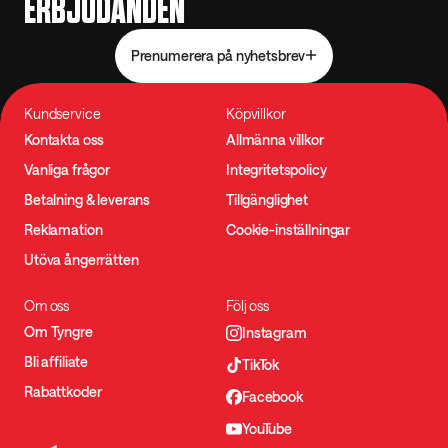
ERBJUDANDEN
Prenumerera på nyhetsbrev
Kundservice
Köpvillkor
Kontakta oss
Allmänna villkor
Vanliga frågor
Integritetspolicy
Betalning & leverans
Tillgänglighet
Reklamation
Cookie-inställningar
Utöva ångerrätten
Om oss
Följ oss
Om Tyngre
Instagram
Bli affiliate
TikTok
Rabattkoder
Facebook
YouTube