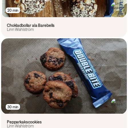
20 min
Chokladbollar ala Barebells
Linn Wahlström
30 min
Pepparkakscookies
Linn Wahlström