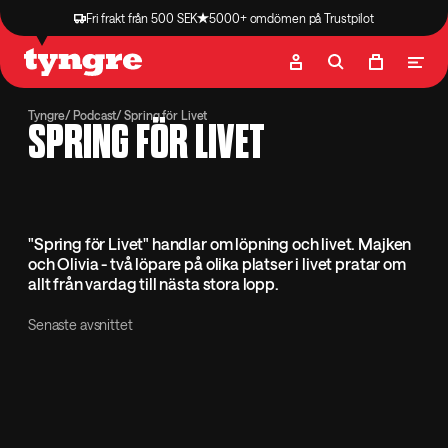
Fri frakt från 500 SEK
5000+ omdömen på Trustpilot
Butik
Recept
Podcast
Artiklar
Tyngre
Podcast
Spring för Livet
SPRING FÖR LIVET
"Spring för Livet" handlar om löpning och livet. Majken
och Olivia - två löpare på olika platser i livet pratar om
allt från vardag till nästa stora lopp.
Senaste avsnittet