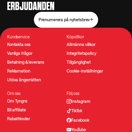
ERBJUDANDEN
Prenumerera på nyhetsbrev
Kundservice
Köpvillkor
Kontakta oss
Allmänna villkor
Vanliga frågor
Integritetspolicy
Betalning & leverans
Tillgänglighet
Reklamation
Cookie-inställningar
Utöva ångerrätten
Om oss
Följ oss
Om Tyngre
Instagram
Bli affiliate
TikTok
Rabattkoder
Facebook
YouTube