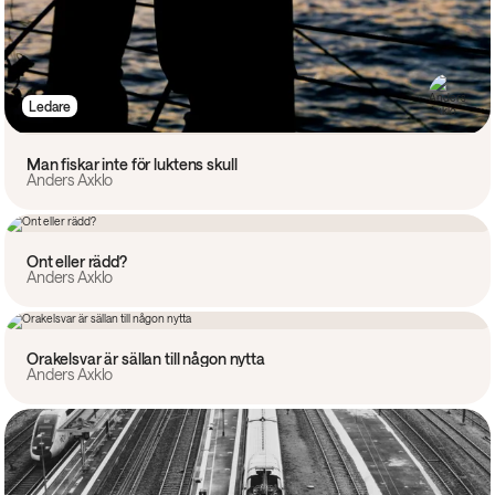
Ledare
Man fiskar inte för luktens skull
Anders Axklo
Ledare
Ont eller rädd?
Anders Axklo
Ledare
Orakelsvar är sällan till någon nytta
Anders Axklo