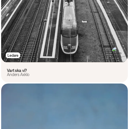
Ledare
Vart ska vi?
Anders Axklo