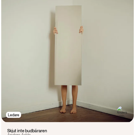
Ledare
Skjut inte budbäraren
Anders Axklo