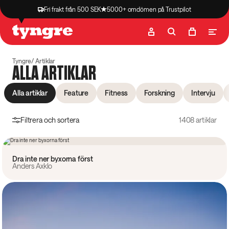
Fri frakt från 500 SEK
5000+ omdömen på Trustpilot
Butik
Recept
Podcast
Artiklar
Tyngre
Artiklar
ALLA ARTIKLAR
Alla artiklar
Feature
Fitness
Forskning
Intervju
Filtrera och sortera
1408 artiklar
Ledare
Dra inte ner byxorna först
Anders Axklo