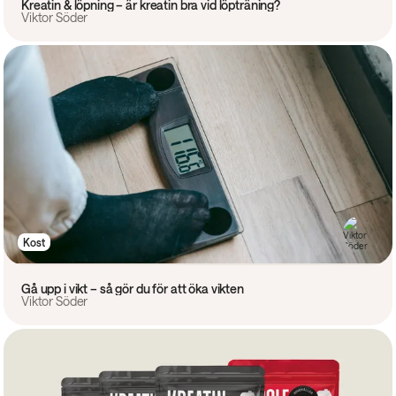
Kreatin & löpning – är kreatin bra vid löpträning?
Viktor Söder
Kost
Gå upp i vikt – så gör du för att öka vikten
Viktor Söder