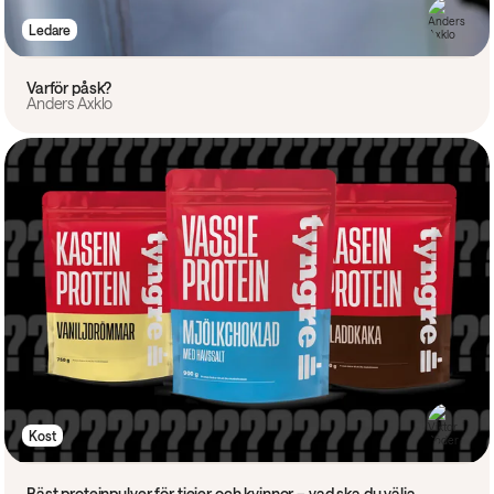
Ledare
Varför påsk?
Anders Axklo
Kost
Bäst proteinpulver för tjejer och kvinnor – vad ska du välja