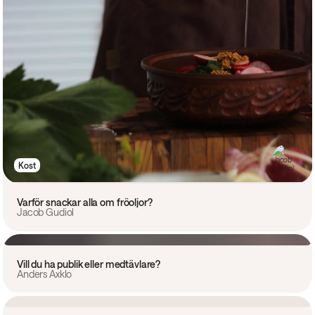
Kost
Varför snackar alla om fröoljor?
Jacob Gudiol
Ledare
Vill du ha publik eller medtävlare?
Anders Axklo
Ledare