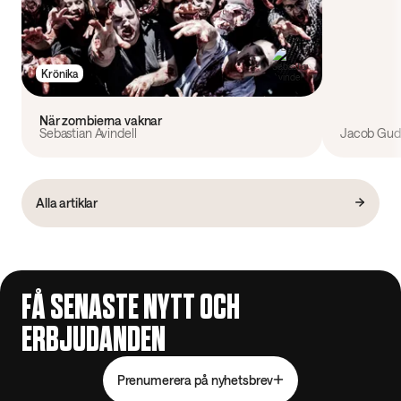
Krönika
När zombierna vaknar
Sebastian Avindell
Jacob Gudi
Alla artiklar
FÅ SENASTE NYTT OCH
ERBJUDANDEN
Prenumerera på nyhetsbrev