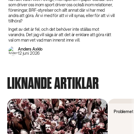
som driver oss inom sport driver oss också inom relationer,
föreningar, BRF-styrelser och allt annat där vi har med
andra att göra. Är vi med för att vi vill synas, eller för att vi vill
tillhöra?
Inget av det är fel, och det behöver inte ställas mot
varandra. Det jag vill säga är att det är enklare att göra rätt
val om man vet vad man innerst inne vill.
Anders Axklo
12 juni 2026
LIKNANDE ARTIKLAR
Forskning
Problemet 