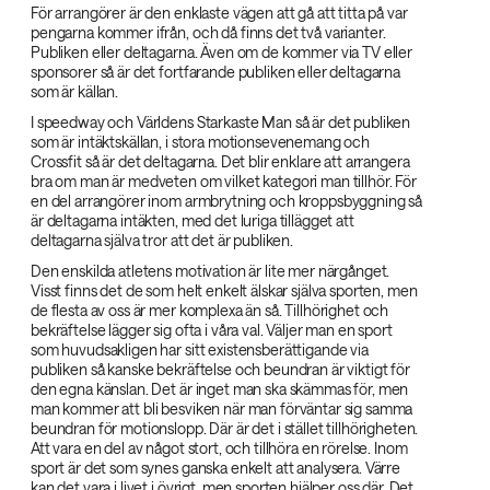
För arrangörer är den enklaste vägen att gå att titta på var
pengarna kommer ifrån, och då finns det två varianter.
Publiken eller deltagarna. Även om de kommer via TV eller
sponsorer så är det fortfarande publiken eller deltagarna
som är källan.
I speedway och Världens Starkaste Man så är det publiken
som är intäktskällan, i stora motionsevenemang och
Crossfit så är det deltagarna. Det blir enklare att arrangera
bra om man är medveten om vilket kategori man tillhör. För
en del arrangörer inom armbrytning och kroppsbyggning så
är deltagarna intäkten, med det luriga tillägget att
deltagarna själva tror att det är publiken.
Den enskilda atletens motivation är lite mer närgånget.
Visst finns det de som helt enkelt älskar själva sporten, men
de flesta av oss är mer komplexa än så. Tillhörighet och
bekräftelse lägger sig ofta i våra val. Väljer man en sport
som huvudsakligen har sitt existensberättigande via
publiken så kanske bekräftelse och beundran är viktigt för
den egna känslan. Det är inget man ska skämmas för, men
man kommer att bli besviken när man förväntar sig samma
beundran för motionslopp. Där är det i stället tillhörigheten.
Att vara en del av något stort, och tillhöra en rörelse. Inom
sport är det som synes ganska enkelt att analysera. Värre
kan det vara i livet i övrigt, men sporten hjälper oss där. Det