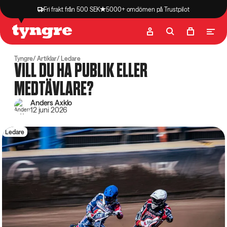
Fri frakt från 500 SEK
5000+ omdömen på Trustpilot
Butik
Recept
Podcast
Artiklar
Tyngre
Artiklar
Ledare
VILL DU HA PUBLIK ELLER
MEDTÄVLARE?
Anders Axklo
12 juni 2026
Ledare