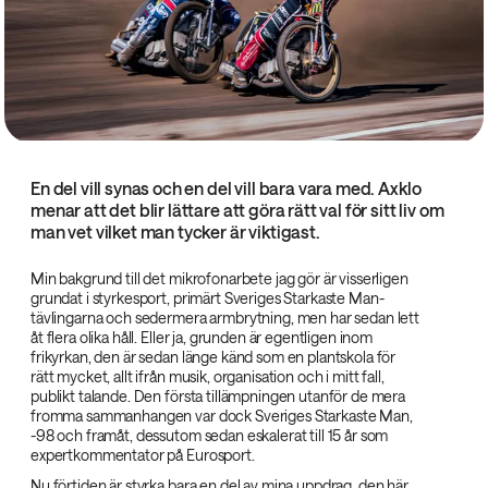
En del vill synas och en del vill bara vara med. Axklo
menar att det blir lättare att göra rätt val för sitt liv om
man vet vilket man tycker är viktigast.
Min bakgrund till det mikrofonarbete jag gör är visserligen
grundat i styrkesport, primärt Sveriges Starkaste Man-
tävlingarna och sedermera armbrytning, men har sedan lett
åt flera olika håll. Eller ja, grunden är egentligen inom
frikyrkan, den är sedan länge känd som en plantskola för
rätt mycket, allt ifrån musik, organisation och i mitt fall,
publikt talande. Den första tillämpningen utanför de mera
fromma sammanhangen var dock Sveriges Starkaste Man,
-98 och framåt, dessutom sedan eskalerat till 15 år som
expertkommentator på Eurosport.
Nu förtiden är styrka bara en del av mina uppdrag, den här