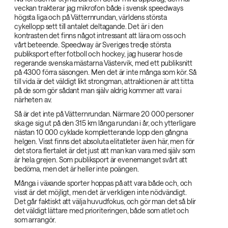
veckan trakterar jag mikrofon både i svensk speedways
högsta liga och på Vätternrundan, världens största
cykellopp sett till antalet deltagande. Det är i den
kontrasten det finns något intressant att lära om oss och
vårt beteende. Speedway är Sveriges tredje största
publiksport efter fotboll och hockey, jag huserar hos de
regerande svenska mästarna Västervik, med ett publiksnitt
på 4300 förra säsongen. Men det är inte många som kör. Så
till vida är det väldigt likt strongman, attraktionen är att titta
på de som gör sådant man själv aldrig kommer att vara i
närheten av.
Så är det inte på Vätternrundan. Närmare 20 000 personer
ska ge sig ut på den 315 km långa rundan i år, och ytterligare
nästan 10 000 cyklade kompletterande lopp den gångna
helgen. Visst finns det absoluta elitatleter även här, men för
det stora flertalet är det just att man kan vara med själv som
är hela grejen. Som publiksport är evenemanget svårt att
bedöma, men det är heller inte poängen.
Många i växande sporter hoppas på att vara både och, och
visst är det möjligt, men det är verkligen inte nödvändigt.
Det går faktiskt att välja huvudfokus, och gör man det så blir
det väldigt lättare med prioriteringen, både som atlet och
som arrangör.