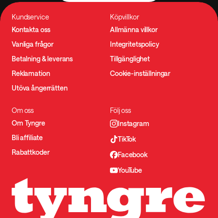
Kundservice
Köpvillkor
Kontakta oss
Allmänna villkor
Vanliga frågor
Integritetspolicy
Betalning & leverans
Tillgänglighet
Reklamation
Cookie-inställningar
Utöva ångerrätten
Om oss
Följ oss
Om Tyngre
Instagram
Bli affiliate
TikTok
Rabattkoder
Facebook
YouTube