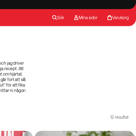
Sök
Mina sidor
Varukorg
och jag driver
ga recept. Att
t om hjärtat.
år fort att slå
t” för att fika
hittar ni någon
12 resultat