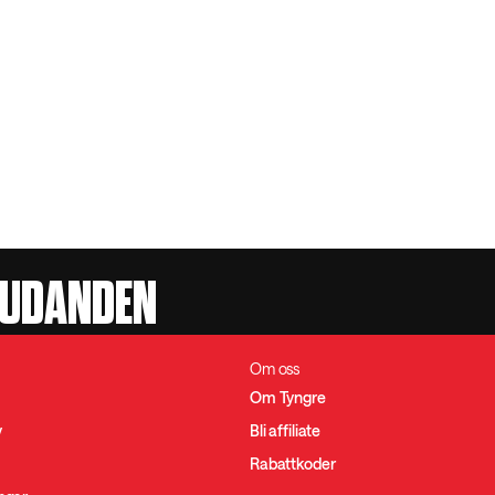
JUDANDEN
Om oss
Om Tyngre
y
Bli affiliate
Rabattkoder