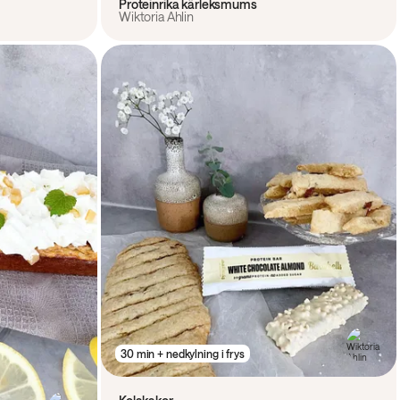
Proteinrika kärleksmums
Wiktoria Ahlin
30 min + nedkylning i frys