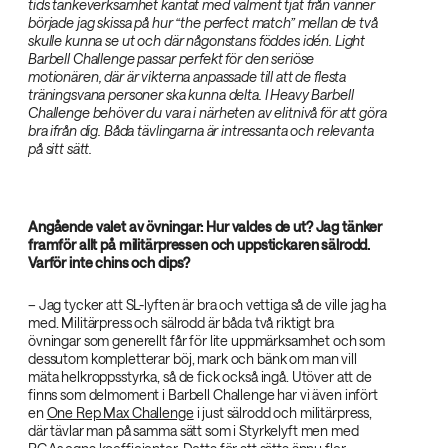
tids tankeverksamhet kantat med välment tjat från vänner
började jag skissa på hur “the perfect match” mellan de två
skulle kunna se ut och där någonstans föddes idén. Light
Barbell Challenge passar perfekt för den seriöse
motionären, där är vikterna anpassade till att de flesta
träningsvana personer ska kunna delta. I Heavy Barbell
Challenge behöver du vara i närheten av elitnivå för att göra
bra ifrån dig. Båda tävlingarna är intressanta och relevanta
på sitt sätt.
Angående valet av övningar: Hur valdes de ut? Jag tänker
framför allt på militärpressen och uppstickaren sälrodd.
Varför inte chins och dips?
– Jag tycker att SL-lyften är bra och vettiga så de ville jag ha
med. Militärpress och sälrodd är båda två riktigt bra
övningar som generellt får för lite uppmärksamhet och som
dessutom kompletterar böj, mark och bänk om man vill
mäta helkroppsstyrka, så de fick också ingå. Utöver att de
finns som delmoment i Barbell Challenge har vi även infört
en
One Rep Max Challenge
i just sälrodd och militärpress,
där tävlar man på samma sätt som i Styrkelyft men med