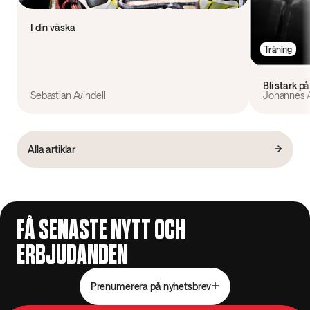
I din väska
Träning
Bli stark p
Sebastian Avindell
Johannes Å
Alla artiklar
FÅ SENASTE NYTT OCH
ERBJUDANDEN
Prenumerera på nyhetsbrev