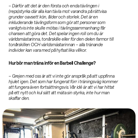
– Därför att det är den första och enda tävlingen i
(reps)styrka där alla kan tävla mot varandra på rättvisa
grunder oavsett kön, ålder och storlek. Det är en
inkluderande tävlingsform som gör att personer som
vanligtvis inte skulle mötas i tävlingssammanhang får
chansen att göra det. Det spelar ingen roll om du är
världsmästarinna, tonårskille eller för den delen farmor till
tonårskillen OCH världsmästarinnan – alla tränande
individer kan vara med på hyfsat lika villkor.
Hur bör man träna inför en Barbell Challenge?
– Grejen med oss är att vi inte gör anspråk på att uppfinna
hjulet igen. Det som har fungerat förr i träningsväg kommer
att fungera även fortsättningsvis. Vår idé är att vi har hittat
på ett nytt och kul sätt att mäta sin styrka, inte hur man
skaffar den.