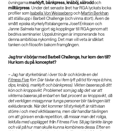
övningarna
marklyft, bänkpress, knäböj, sälrodd
och
militärpress
. Under det senaste året har RGA lyckats locka
profiler som
Isabella Von Weisseberg
och
Martin Berkhan
att ställa upp i Barbell Challenge (och vinna stort). Även de
smått episka styrkelyftstalangerna
Josef Eriksson
och
Janne Salmela
har gjort sig kopplingar till RGA genom att
bedriva seminarier. Uppslutningen är imponerande hos
denna ambitiösa nykomling. Det man vill veta är såklart
tanken och filosofin bakom framgången.
Jag tror vi börjar med Barbell Challenge, hur kom den till?
Hur kom du på konceptet?
– Jag har styrketränat i över tio år och körde en del
Fitness Five
förr. Där tävlar du i fem lyft på tid för reps (chins,
dips, knäböj, marklyft och bänkpress). Vikten baseras på ditt
kön och kroppsvikt. Problemet som jag såg det var att
vikterna baseras på enbart en fast procent av kroppsvikt, då
det verkligen missgynnar tunga personer blir tävlingen lätt
exkluderande. När det kommer till styrkelyft är rättvisan
större i och med viktklasserna, men där handlar tävlingen
om att göra en enda repetition, då missar man det roliga,
lekfulla med upplägget från Fitness Five. Så jag tänkte länge
och väl på hur man skulle kunna kombinera dessa. Efter en