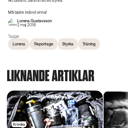
No bullshit, bara rå rättvis styrka.
Må bäste individ vinna!
Lorena Gustavsson
2 maj 2018
Taggar
Lorena
Reportage
Styrka
Träning
LIKNANDE ARTIKLAR
Krönika