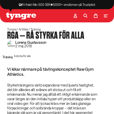
Fri frakt från 500 SEK
5000+ omdömen på Trustpilot
Butik
Recept
Podcast
Artiklar
Tyngre
Artiklar
Träning
RGA – RÅ STYRKA FÖR ALLA
Lorena Gustavsson
2 maj 2018
Träning
Vi kikar närmare på tävlingskonceptet Raw Gym
Athletics.
Styrketräningens värld expanderar med ljusets hastighet,
det blir således allt svårare att sticka ut och få ett
erkännande. Nu menar jag alltså ett
riktigt
erkännande som
varar längre än den initiala hypen ett produktsläpp eller en
viral video ger. För att lyckas krävs mer än bara glansiga
förpackningar och solbrända kroppar – det krävs en
bärande idé som är väl genomtänkt. I det här segmentet