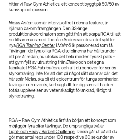
hittar vi
Raw Gym Athletics
, ett koncept byggt på 50/50 av
kunskap och passion.
Niclas Anton
, som är intervjuoffret i denna feature, är
hjärnan bakom framgången. Den 33-årige
produktionskoordinatorn som gått från att skapa RGA till att
nu tillsammans med Therése Andersson driva det splitter
nya
RGA Training Center
i
Malmö
är passionerad som få.
Tävlingar i de fyra olika RGA-disciplinerna har hållts under
ett par år redan, nu utökas det hela med en fysiskt plats –
ett gym fyllt av utrustning från
Eleiko
och det egna
fabrikatet
RGA Fabrications
och allt du behöver för seriös
styrketräning. Inte för att det på något sätt stannar där, det
här spår Niclas, ska bli ett epicentrum för tunga seminarier,
tävlingar och events, kort sagt allt för dig som vill ha den
totala upplevelsen av vetenskapligt förankrad, riktigt rå
styrketräning.
RGA – Raw Gym Athletics är från början ett koncept som
möjliggör fyra olika tävlingar. De ursprungliga två är
Light- och Heavy Barbell Challenge
. Dessa går ut på att du
gör max antal reps under 100 respektive 60 sekunder av