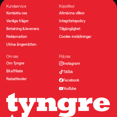
Kundservice
Köpvillkor
Kontakta oss
Allmänna villkor
Vanliga frågor
Integritetspolicy
Betalning & leverans
Tillgänglighet
Reklamation
Cookie-inställningar
Utöva ångerrätten
Om oss
Följ oss
Om Tyngre
Instagram
Bli affiliate
TikTok
Rabattkoder
Facebook
YouTube