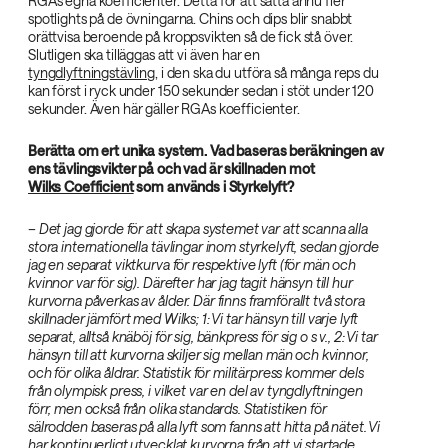
RGAs egna koefficienter. Detta för att sätta ännu fler
spotlights på de övningarna. Chins och dips blir snabbt
orättvisa beroende på kroppsvikten så de fick stå över.
Slutligen ska tilläggas att vi även har en
tyngdlyftningstävling
, i den ska du utföra så många reps du
kan först i ryck under 150 sekunder sedan i stöt under 120
sekunder. Även här gäller RGAs koefficienter.
Berätta om ert unika system. Vad baseras beräkningen av
ens tävlingsvikter på och vad är skillnaden mot
Wilks Coefficient
som används i Styrkelyft?
– Det jag gjorde för att skapa systemet var att scanna alla
stora internationella tävlingar inom styrkelyft, sedan gjorde
jag en separat viktkurva för respektive lyft (för män och
kvinnor var för sig). Därefter har jag tagit hänsyn till hur
kurvorna påverkas av ålder. Där finns framförallt två stora
skillnader jämfört med Wilks; 1: Vi tar hänsyn till varje lyft
separat, alltså knäböj för sig, bänkpress för sig o s v., 2: Vi tar
hänsyn till att kurvorna skiljer sig mellan män och kvinnor,
och för olika åldrar. Statistik för militärpress kommer dels
från olympisk press, i vilket var en del av tyngdlyftningen
förr, men också från olika standards. Statistiken för
sälrodden baseras på alla lyft som fanns att hitta på nätet. Vi
har kontinuerligt utvecklat kurvorna från att vi startade