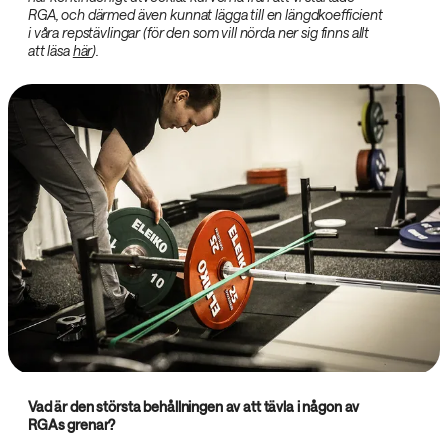
RGA, och därmed även kunnat lägga till en längdkoefficient
i våra repstävlingar (för den som vill nörda ner sig finns allt
att läsa
här
).
Vad är den största behållningen av att tävla i någon av
RGAs grenar?