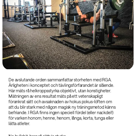
De avslutande orden sammanfattar storheten med RGA.
Ärligheten i konceptet och tävlingsförfarandet är slående.
Här mäts rå helkroppsstyrka objektivt, utan konstigheter.
Mätningen av ens resultat mäts på ett vetenskapligt
förankrat sätt och avsaknaden av hokus pokus-löften om
att du blir stark med någon magisk ny träningsmetod känns
befriande. I RGA finns ingen speciell fördel (eller nackdel!)
för varken honom, henne, henom, långa, korta, tunga eller
lätta atleter.