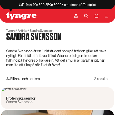
Fri frakt från 500 SEK
5000+ omdömen på Trustpilot
Butik
Recept
Podcast
Artiklar
Tyngre
Artiklar
Sandra Svensson
SANDRA SVENSSON
Sandra Svensson är en juriststudent som på fritiden gillar att baka
nyttigt. För tillfället är favoritfikat Wienerbröd gjord med en
fyllning på Tyngres olika kasein. Att det smular är bara härligt, har
man lite att fika på när fikat är över!
Filtrera och sortera
13 resultat
2,5 timme
Proteinrika semlor
Sandra Svensson