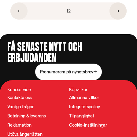
1
2
FÅ SENASTE NYTT OCH
ERBJUDANDEN
Prenumerera på nyhetsbrev
Kundservice
Köpvillkor
Kontakta oss
Allmänna villkor
Vanliga frågor
Integritetspolicy
Betalning & leverans
Tillgänglighet
Reklamation
Cookie-inställningar
Utöva ångerrätten