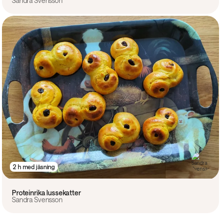
Sandra Svensson
2 h med jäsning
Proteinrika lussekatter
Sandra Svensson