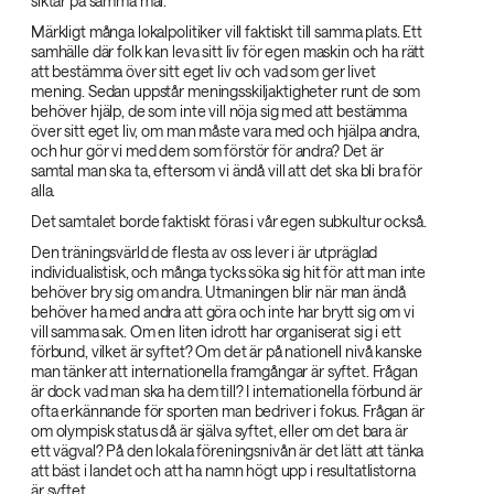
siktar på samma mål.
Märkligt många lokalpolitiker vill faktiskt till samma plats. Ett
samhälle där folk kan leva sitt liv för egen maskin och ha rätt
att bestämma över sitt eget liv och vad som ger livet
mening. Sedan uppstår meningsskiljaktigheter runt de som
behöver hjälp, de som inte vill nöja sig med att bestämma
över sitt eget liv, om man måste vara med och hjälpa andra,
och hur gör vi med dem som förstör för andra? Det är
samtal man ska ta, eftersom vi ändå vill att det ska bli bra för
alla.
Det samtalet borde faktiskt föras i vår egen subkultur också.
Den träningsvärld de flesta av oss lever i är utpräglad
individualistisk, och många tycks söka sig hit för att man inte
behöver bry sig om andra. Utmaningen blir när man ändå
behöver ha med andra att göra och inte har brytt sig om vi
vill samma sak. Om en liten idrott har organiserat sig i ett
förbund, vilket är syftet? Om det är på nationell nivå kanske
man tänker att internationella framgångar är syftet. Frågan
är dock vad man ska ha dem till? I internationella förbund är
ofta erkännande för sporten man bedriver i fokus. Frågan är
om olympisk status då är själva syftet, eller om det bara är
ett vägval? På den lokala föreningsnivån är det lätt att tänka
att bäst i landet och att ha namn högt upp i resultatlistorna
är syftet.