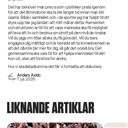
Det här behöver man precis som i politiken prata igenom
för att det åtminstone ska ta lite längre tid innan man blir
osams. Både i samhället och i de sporter jag har hjälpt till att
styra upp har jag landat i att mitt mål är detta: Ramverket
och strukturen är till för att varje människa ska få möjlighet
att leva sitt liv och bedriva sin idrott på den nivå de önskar.
Vill du jaga vm-titlar så ska du få göra det. Vill du bara
engagera dig måttligt och är beredd att ta konsekvensen av
att det då inte blir mer för dig, så går det också bra. Det
gemensamma ska vara till för att hjälpa människan till det
hon vill, utan att förstöra för andra.
Hur vi ska åstadkomma det får vi fortsätta att diskutera.
Anders Axklo
7 juli 2026
LIKNANDE ARTIKLAR
Forskning