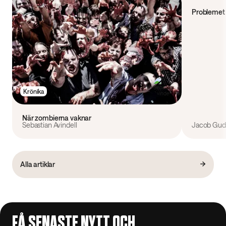
Problemet 
Krönika
När zombierna vaknar
Sebastian Avindell
Jacob Gudi
Alla artiklar
FÅ SENASTE NYTT OCH