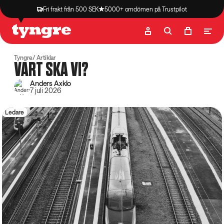
Fri frakt från 500 SEK
5000+ omdömen på Trustpilot
Butik
Recept
Podcast
Artiklar
Tyngre
Artiklar
VART SKA VI?
Anders Axklo
7 juli 2026
Ledare