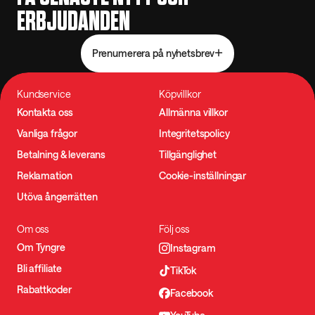
ERBJUDANDEN
Prenumerera på nyhetsbrev
Kundservice
Köpvillkor
Kontakta oss
Allmänna villkor
Vanliga frågor
Integritetspolicy
Betalning & leverans
Tillgänglighet
Reklamation
Cookie-inställningar
Utöva ångerrätten
Om oss
Följ oss
Om Tyngre
Instagram
Bli affiliate
TikTok
Rabattkoder
Facebook