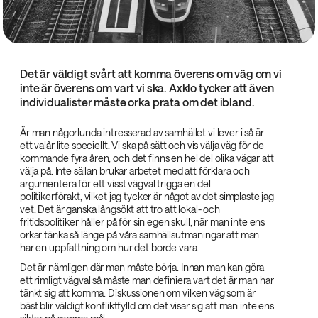
Det är väldigt svårt att komma överens om väg om vi
inte är överens om vart vi ska. Axklo tycker att även
individualister måste orka prata om det ibland.
Är man någorlunda intresserad av samhället vi lever i så är
ett valår lite speciellt. Vi ska på sätt och vis välja väg för de
kommande fyra åren, och det finns en hel del olika vägar att
välja på. Inte sällan brukar arbetet med att förklara och
argumentera för ett visst vägval trigga en del
politikerförakt, vilket jag tycker är något av det simplaste jag
vet. Det är ganska långsökt att tro att lokal- och
fritidspolitiker håller på för sin egen skull, när man inte ens
orkar tänka så länge på våra samhällsutmaningar att man
har en uppfattning om hur det borde vara.
Det är nämligen där man måste börja. Innan man kan göra
ett rimligt vägval så måste man definiera vart det är man har
tänkt sig att komma. Diskussionen om vilken väg som är
bäst blir väldigt konfliktfylld om det visar sig att man inte ens