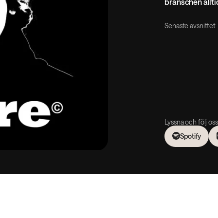
branschen allti
Senaste avsnittet
Lyssna och följ oss
Spotify