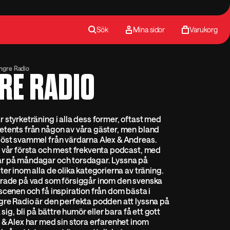
Sök
Mina sidor
Varukorg
ngre Radio
RE RADIO
 styrketräning i alla dess former, oftast med
etents från någon av våra gäster, men bland
löst svammel från värdarna Alex & Andreas.
 vår första och mest frekventa podcast, med
r på måndagar och torsdagar. Lyssna på
ter inom alla de olika kategorierna av träning.
erade på vad som försiggår inom den svenska
scenen och få inspiration från dom bästa i
gre Radio är den perfekta podden att lyssna på
a sig, bli på bättre humör eller bara få ett gott
 & Alex har med sin stora erfarenhet inom