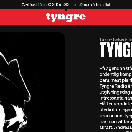
Fri frakt från 500 SEK
5000+ omdömen på Trustpilot
Tyngre
Podcast
Ty
TYNG
På agendan står
ordentlig komp
bara mest plan
Tyngre Radio är
utgivningsdaga
intressanta gäs
Håll er uppdat
styrketränings 
branschen. Tyn
när man vill lär
skratt. Andreas