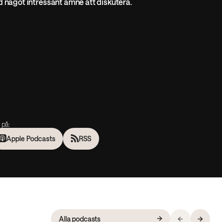
d något intressant ämne att diskutera.
 på:
Apple Podcasts
RSS
Alla podcasts