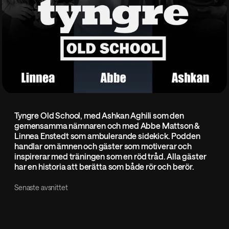
Tyngre Old School, med Ashkan Aghili som den
gemensamma nämnaren och med Abbe Mattson &
Linnea Enstedt som ambulerande sidekick. Podden
handlar om ämnen och gäster som motiverar och
inspirerar med träningen som en röd tråd. Alla gäster
har en historia att berätta som både rör och berör.
Senaste avsnittet