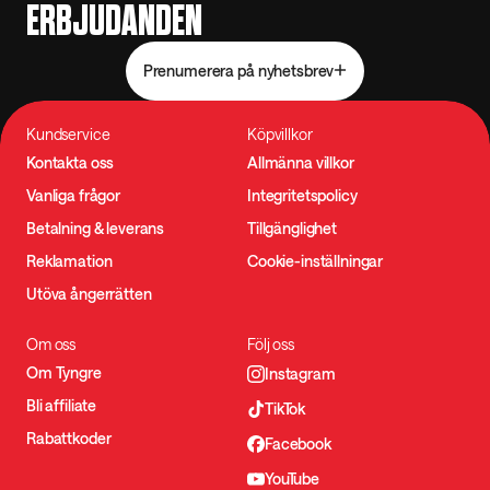
ERBJUDANDEN
Prenumerera på nyhetsbrev
Kundservice
Köpvillkor
Kontakta oss
Allmänna villkor
Vanliga frågor
Integritetspolicy
Betalning & leverans
Tillgänglighet
Reklamation
Cookie-inställningar
Utöva ångerrätten
Om oss
Följ oss
Om Tyngre
Instagram
Bli affiliate
TikTok
Rabattkoder
Facebook
YouTube