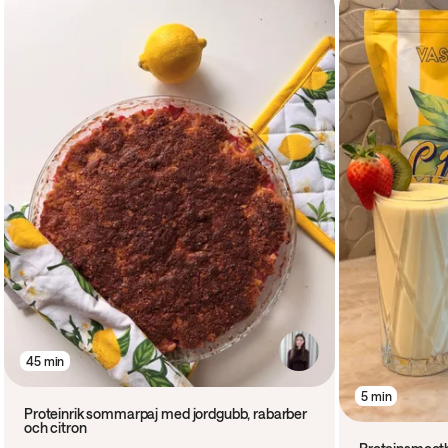
45 min
5 min
Proteinrik sommarpaj med jordgubb, rabarber
och citron