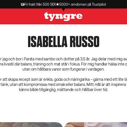
Fri frakt från 500 SEK
5000+ omdömen på Trustpilot
ISABELLA RUSSO
er jag och bor i Farsta med sambo och dotter på 3,5 år. Jag delar med mig av
a livsstil där balans, träning och mat står i fokus. För mig handlar hälsa inte
utan om hållbara vanor som fungerar i vardagen.
r att skapa recept som är enkla, goda och näringsrika – gärna med ett lite 
 tänk, utan att kompromissa med smak eller balans. Mitt mål är att inspirera 
känns både tillgänglig, mättande och hållbar över tid.