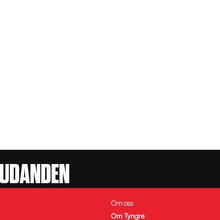
JUDANDEN
Om oss
Om Tyngre