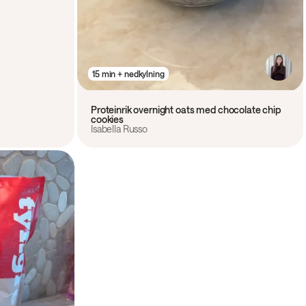
15 min + nedkylning
Proteinrik overnight oats med chocolate chip
cookies
Isabella Russo