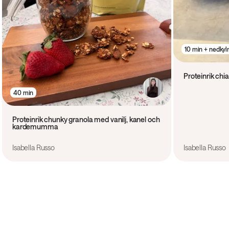
10 min + nedkyl
Proteinrik ch
40 min
Proteinrik chunky granola med vanilj, kanel och
kardemumma
Isabella Russo
Isabella Russo