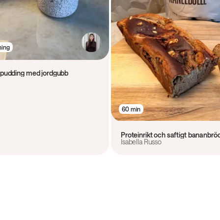
ning
iapudding med jordgubb
60 min
Proteinrikt och saftigt bananbr
Isabella Russo