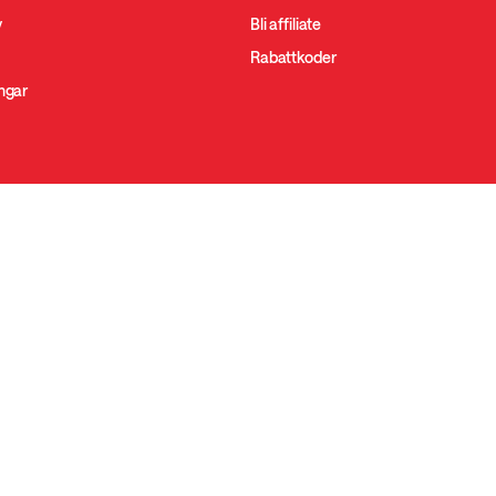
y
Bli affiliate
Rabattkoder
ingar