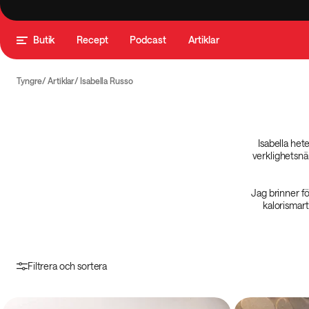
Butik
Recept
Podcast
Artiklar
Tyngre
Artiklar
Isabella Russo
Isabella het
verklighetsnär
Jag brinner fö
kalorismart
Filtrera och sortera