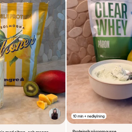
10 min + nedkylning
Proteinrik päronmousse