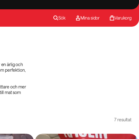
Sök
Mina sidor
Varukorg
 en ärlig och
 om perfektion,
lättare och mer
till mat som
7 resultat