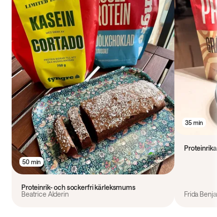
35 min
Proteinrik
50 min
Proteinrik- och sockerfri kärleksmums
Beatrice Alderin
Frida Benj