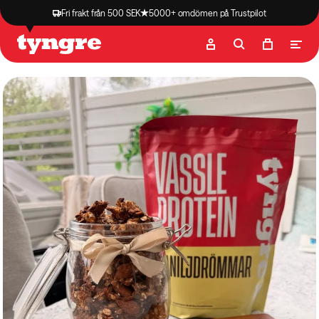
Fri frakt från 500 SEK
5000+ omdömen på Trustpilot
Butik
Recept
Podcast
Artiklar