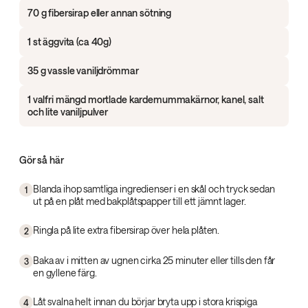
70 g fibersirap eller annan sötning
1 st äggvita (ca 40g)
35 g vassle vaniljdrömmar
1 valfri mängd mortlade kardemummakärnor, kanel, salt
och lite vaniljpulver
Gör så här
Blanda ihop samtliga ingredienser i en skål och tryck sedan
1
ut på en plåt med bakplåtspapper till ett jämnt lager.
Ringla på lite extra fibersirap över hela plåten.
2
Baka av i mitten av ugnen cirka 25 minuter eller tills den får
3
en gyllene färg.
Låt svalna helt innan du börjar bryta upp i stora krispiga
4