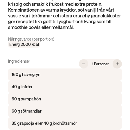
krispig och smakrik frukost med extra protein.
Kombinationen av varma kryddor, söt vanilj från vårt
vassle vaniljdrömmar och stora crunchy granolakluster
gör receptet lika gott till yoghurt och kvarg som till
smoothie bowls eller mellanmål.
Näringsvärde (per portion)
Energi
2000
kcal
Ingredienser
, Proteinrik 
1 Portioner
160 g havregryn
40 g linfrön
60 g pumpafrön
60 g sötmandlar
35 g rapsolja eller 40 g jordnötssmör