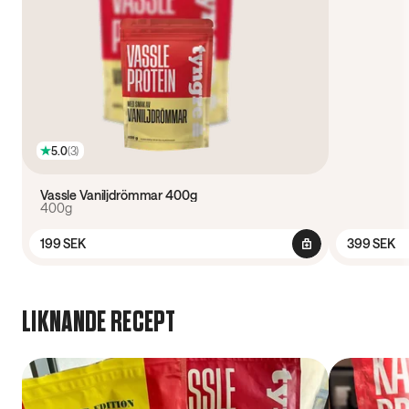
5.0
(
3
)
Vassle Vaniljdrömmar 400g
400g
199 SEK
399 SEK
LIKNANDE RECEPT