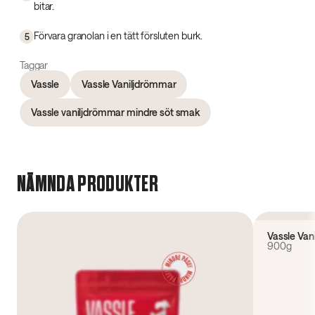
bitar.
Förvara granolan i en tätt försluten burk.
5
Taggar
Vassle
Vassle Vaniljdrömmar
Vassle vaniljdrömmar mindre söt smak
NÄMNDA PRODUKTER
4.5
(
233
)
Vassle Van
900g