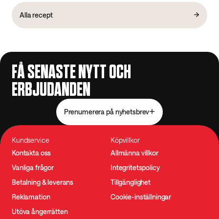
Alla recept
FÅ SENASTE NYTT OCH
ERBJUDANDEN
Prenumerera på nyhetsbrev
Kundservice
Köpvillkor
Kontakta oss
Allmänna villkor
Vanliga frågor
Integritetspolicy
Betalning & leverans
Tillgänglighet
Reklamation
Cookie-inställningar
Utöva ångerrätten