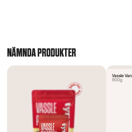
NÄMNDA PRODUKTER
4.5
(
233
)
Vassle Van
900g