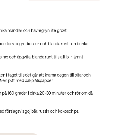
mixa mandlar och havregryn lite grovt.
ande torra ingredienser och blanda runt i en bunke.
rsirap och äggvita, blanda runt tills allt blir jämnt
atten i taget tills det går att krama degen till bitar och
å en plåt med bakplåtspapper.
n på 160 grader i cirka 20-30 minuter och rör om då
d förslagsvis gojibär, russin och kokoschips.