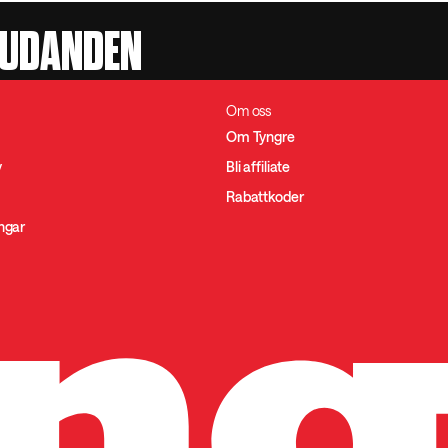
JUDANDEN
Om oss
Om Tyngre
y
Bli affiliate
Rabattkoder
ingar