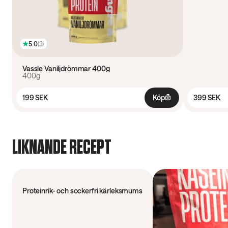
5.0
(
3
)
Vassle Vaniljdrömmar 400g
400g
199 SEK
Köp
399 SEK
LIKNANDE RECEPT
50 min
Proteinrik- och sockerfri kärleksmums