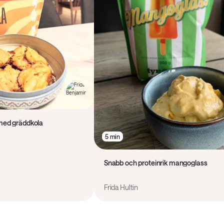
 med gräddkola
5 min
Snabb och proteinrik mangoglass
Frida Hultin