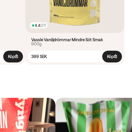
4.4
(
27
)
Vassle Vaniljdrömmar Mindre Söt Smak
900g
Köp
399 SEK
Köp