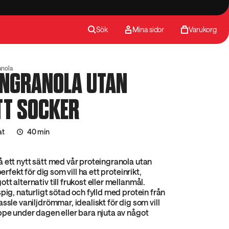
Sök
Mina sidor
Varukorg
anola
INGRANOLA UTAN
TT SOCKER
at
40 min
 ett nytt sätt med vår proteingranola utan
perfekt för dig som vill ha ett proteinrikt,
t alternativ till frukost eller mellanmål.
spig, naturligt sötad och fylld med protein från
ssle vaniljdrömmar, idealiskt för dig som vill
ppe under dagen eller bara njuta av något