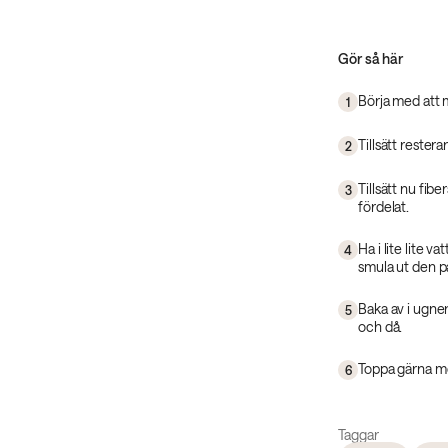
Gör så här
Börja med att 
1
Tillsätt rester
2
Tillsätt nu fibe
3
fördelat.
Ha i lite lite v
4
smula ut den p
Baka av i ugne
5
och då.
Toppa gärna me
6
Taggar