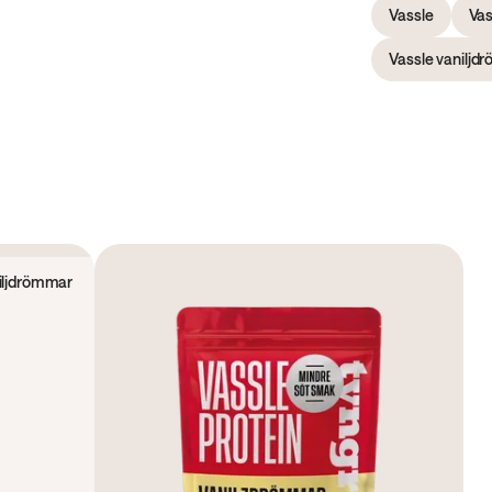
Vassle
Vas
Vassle vaniljd
iljdrömmar