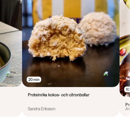
20 min
10
Proteinrika kokos- och citronbollar
Pr
Sandra Eriksson
An