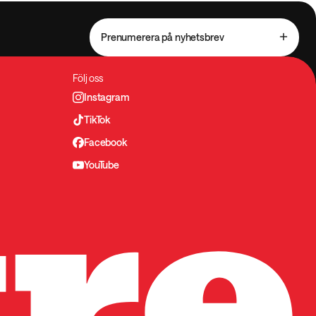
Prenumerera på nyhetsbrev
Följ oss
Instagram
TikTok
Facebook
YouTube