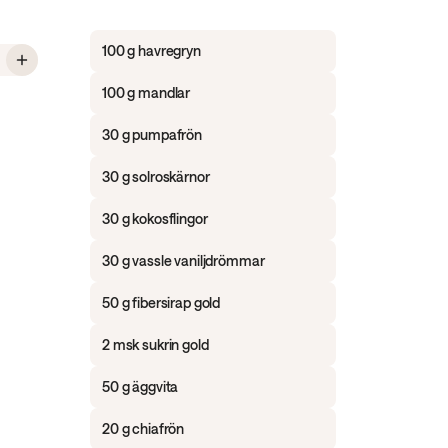
100 g havregryn
 Proteingranola utan tillsatt socker
100 g mandlar
30 g pumpafrön
30 g solroskärnor
30 g kokosflingor
30 g vassle vaniljdrömmar
50 g fibersirap gold
2 msk sukrin gold
50 g äggvita
20 g chiafrön