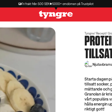
Fri frakt från 500 SEK
5000+ omdömen på Trustpilot
Tyngre
Recept
Gr
PROTE
TILLSA
Njutavbram
Starta dagen på
tillsatt socker, 
mättande och got
Granolan är kri
vårt populära va
hålla energin u
riktigt gott!