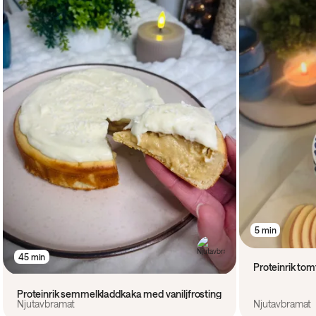
5 min
45 min
Proteinrik tom
Proteinrik semmelkladdkaka med vaniljfrosting
Njutavbramat
Njutavbramat