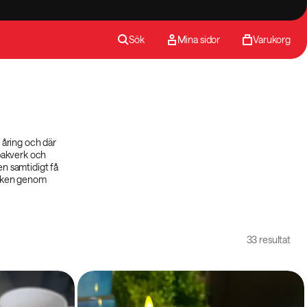
Sök
Mina sidor
Varukorg
 åring och där
 bakverk och
en samtidigt få
varken genom
33 resultat