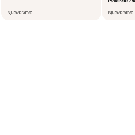
Proteinrika ch
Njutavbramat
Njutavbramat