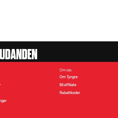
JUDANDEN
Om oss
Om Tyngre
y
Bli affiliate
Rabattkoder
ingar