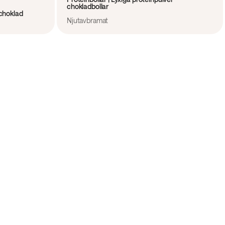
chokladbollar
nchoklad
Njutavbramat