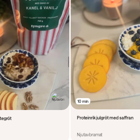
10 min
Proteinrik julgröt med saffran
tegröt
Njutavbramat