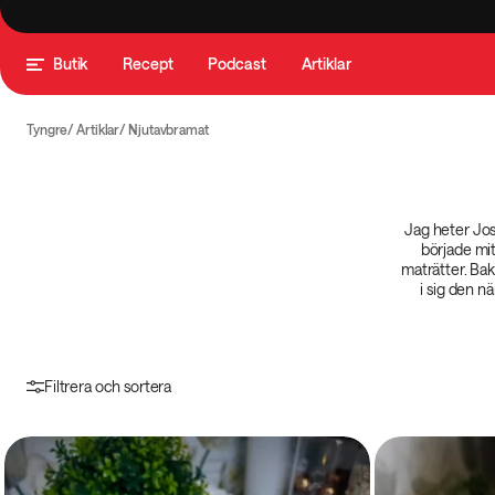
Butik
Recept
Podcast
Artiklar
Tyngre
Artiklar
Njutavbramat
Jag heter Jos
började mit
maträtter. Bak
i sig den n
Filtrera och sortera