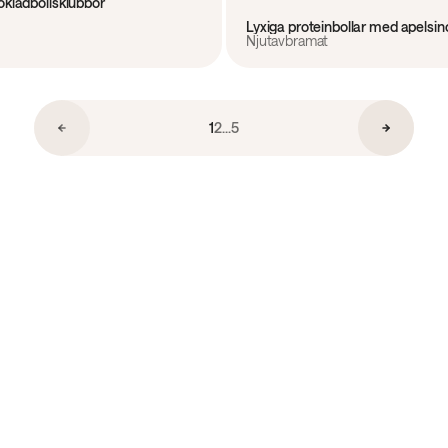
okladbollsklubbor
Lyxiga proteinbollar med apelsi
Njutavbramat
1
2
...
5