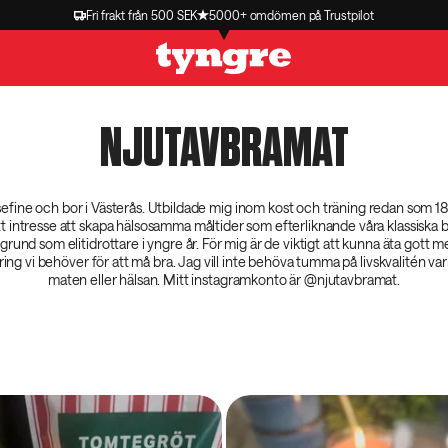
Fri frakt från 500 SEK
5000+ omdömen på Trustpilot
NJUTAVBRAMAT
efine och bor i Västerås. Utbildade mig inom kost och träning redan som 18
t intresse att skapa hälsosamma måltider som efterliknande våra klassiska
grund som elitidrottare i yngre år. För mig är de viktigt att kunna äta gott m
äring vi behöver för att må bra. Jag vill inte behöva tumma på livskvalitén 
maten eller hälsan. Mitt instagramkonto är @njutavbramat.