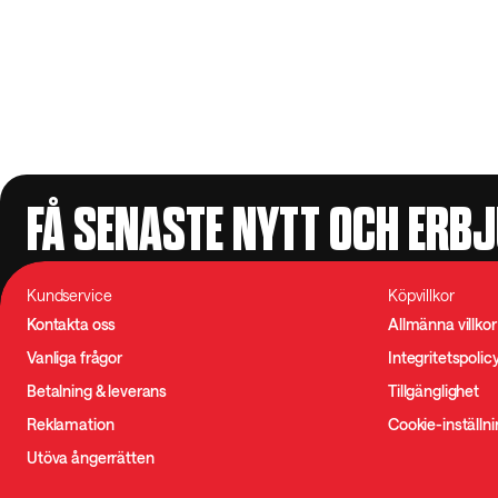
FÅ SENASTE NYTT OCH ERB
Kundservice
Köpvillkor
Kontakta oss
Allmänna villkor
Vanliga frågor
Integritetspolic
Betalning & leverans
Tillgänglighet
Reklamation
Cookie-inställn
Utöva ångerrätten