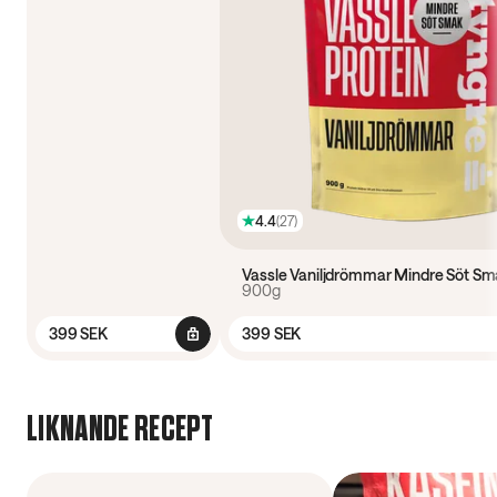
4.4
(
27
)
Vassle Vaniljdrömmar Mindre Söt Sm
900g
399 SEK
399 SEK
LIKNANDE RECEPT
50 min