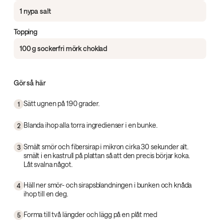
1 nypa salt
Topping
100 g sockerfri mörk choklad
Gör så här
Sätt ugnen på 190 grader.
1
Blanda ihop alla torra ingredienser i en bunke.
2
Smält smör och fibersirap i mikron cirka 30 sekunder alt.
3
smält i en kastrull på plattan så att den precis börjar koka.
Låt svalna något.
Häll ner smör- och sirapsblandningen i bunken och knåda
4
ihop till en deg.
Forma till två längder och lägg på en plåt med
5