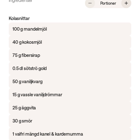
Ingredienser
, Proteinrika 
Portioner
Kolasnittar
100 g mandelmjöl
40 g kokosmjöl
75 g fibersirap
0.5 dl sötströ gold
50 g vaniljkvarg
15 g vassle vaniljdrömmar
25 g äggvita
30 g smör
1 valfri mängd kanel & kardemumma