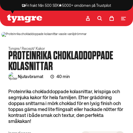
Fri frakt från 500 SEK
5000+ omdömen på Trustpilot
Butik
Recept
Podcast
Artiklar
Tyngre
Recept
Kakor
PROTEINRIKA CHOKLADDOPPADE
KOLASNITTAR
Njutavbramat
40 min
Proteinrika chokladdoppade kolasnittar, krispiga och
segmjuka kakor för hela familjen. Efter gräddning
doppas snittarna i mörk choklad för en lyxig finish och
toppas gärna med lite flingsalt eller hackade nötter för
kontrast i både smak och textur, den perfekta
småkakan!