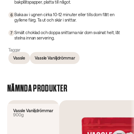
bakplåtspapper, platta till något.
Baka av i ugnen cirka 10-12 minuter eller tills dom fått en
6
gyllene färg. Ta ut och skär i snittar.
Smält choklad och doppa snittarna när dom svalnat helt, låt
7
stelna innan servering.
Taggar
Vassle
Vassle Vaniljdrömmar
NÄMNDA PRODUKTER
4.5
(
233
)
Vassle Vaniljdrömmar
900g