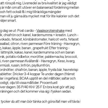
 att röra på mig. Livsmedel av bra kvalitet är jag väldigt
 är mån om att utöver en balanserad fördelning mellan
 och fett också få i mig tillräckliga mängder
an vill ju gärna äta mycket mat för lite kalorier och det
ljer smart.
g dag se ut:
Post cardio -
Vassleproteinshake
med
k, chiafrön och kanel, kardemumma + kreatin. Lunch -
avokado, fetaost, körsbärstomater, haricot verts, fetaost
ssallad, citron, riven parmesan Före träning - Havregryn,
n
, kakao, äpple, banan , grapefrukt Efter träning -
lättmjölk, kakao, kanel, kardemumma och en banan
rsk, potatis rödbetor, morötter, palsternacka, broccoli,
i, riven parmesan Kvällsmål - Havregryn, Keso, kvarg,
rmüsli, russin, linfrön, psylliumfrön,
dnötter, chiafrön, banan, äpple, frysta bär, havrekrisp
abletter. Dricker 3-4 koppar Te under dagen (främst
ar i ingefära), BCAA upptill en del måltider, saltar och
stigt, olja till vissa måltider. Procentuell
ver dagen: 35 P/40 KH/ 25 F En bra kost gör att jag
träningen och det kommer visa sig i fysiken sedan.
 tycker du att man bör tänka och göra ifall man vill tävla i