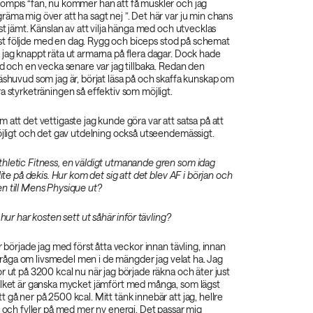
ompis “fan, nu kommer han att få muskler och jag
äma mig över att ha sagt nej ”. Det här var ju min chans
nst jämt. Känslan av att vilja hänga med och utvecklas
l sist följde med en dag. Rygg och biceps stod på schemat
jag knappt räta ut armarna på flera dagar. Dock hade
nd och en vecka senare var jag tillbaka. Redan den
äshuvud som jag är, börjat läsa på och skaffa kunskap om
a styrketräningen så effektiv som möjligt.
 att det vettigaste jag kunde göra var att satsa på att
öjligt och det gav utdelning också utseendemässigt.
hletic Fitness, en väldigt utmanande gren som idag
lite på dekis. Hur kom det sig att det blev AF i början och
n till Mens Physique ut?
 hur har kosten sett ut såhär inför tävling?
r började jag med först åtta veckor innan tävling, innan
 i fråga om livsmedel men i de mängder jag velat ha. Jag
r ut på 3200 kcal nu när jag började räkna och äter just
ilket är ganska mycket jämfört med många, som lägst
 gå ner på 2500 kcal. Mitt tänk innebär att jag, hellre
o och fyller på med mer ny energi. Det passar mig