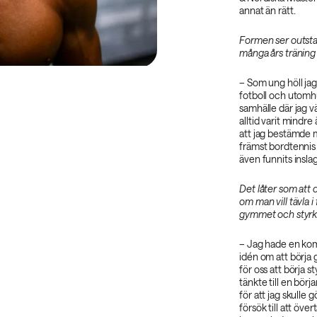
annat än rätt.
Formen ser outstan
många års träning 
– Som ung höll jag 
fotboll och utomhu
samhälle där jag v
alltid varit mindre
att jag bestämde mi
främst bordtennis 
även funnits insla
Det låter som att d
om man vill tävla i
gymmet och styrk
– Jag hade en kom
idén om att börja
för oss att börja s
tänkte till en börj
för att jag skulle 
försök till att öve