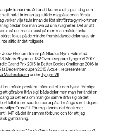
ar själv tränar i nio år för att komma dit jag är idag och
ch ett halvt år innan jag ställde mig på scenen första
 verkar vilja tävla innan de löst sitt första gymkort men
ar sig. Sedan bör man öva på sina svagheter. Det är lätt
serar på det man är bäst på men man måste tänka
 störst fokus på de mindre framträdande delarna av sin
nte alltid är det roligaste.
år Jobb: Ekonom Tränar på: Gladius Gym, Halmstad
18, Men's Physique -182 Overallsegrare Tyngre VI 2017
rdic Grand Prix 2015 1a Better Bodies Challenge 2016 1a
5 1a Decembercupen 2015 Aktuell: representerar
ka Mästerskapen
under
Tyngre VII
 att du måste prestera i både estetik och fysisk förmåga.
 att göra bra ifrån sig i båda delar men man har ändå en
poäng på det ena om man gör sämre ifrån sig på det
t bortfallet inom sporten beror på att många som tidigare
ra väljer CrossFit. För mig kändes det dock mer
ver till MP då det är samma förbund och för att jag
assisk gymträning.
isk gymträning” för dig? Hur lägger du upp din träning?