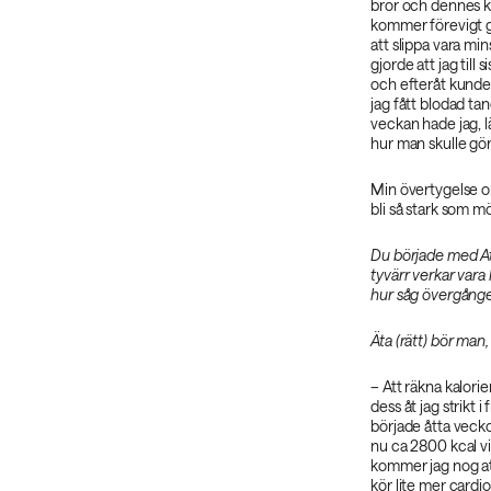
bror och dennes k
kommer förevigt gr
att slippa vara mi
gjorde att jag til
och efteråt kunde 
jag fått blodad ta
veckan hade jag, l
hur man skulle gör
Min övertygelse om
bli så stark som m
Du började med At
tyvärr verkar vara 
hur såg övergånge
Äta (rätt) bör man,
– Att räkna kalorie
dess åt jag strikt
började åtta vecko
nu ca 2800 kcal v
kommer jag nog att
kör lite mer cardi