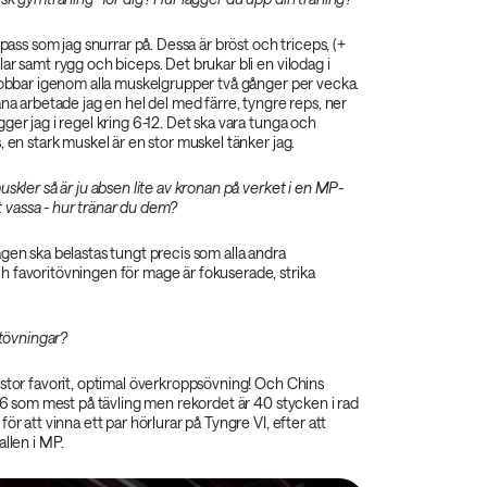
 pass som jag snurrar på. Dessa är bröst och triceps, (+
ar samt rygg och biceps. Det brukar bli en vilodag i
 jobbar igenom alla muskelgrupper två gånger per vecka.
äna arbetade jag en hel del med färre, tyngre reps, ner
ger jag i regel kring 6-12. Det ska vara tunga och
, en stark muskel är en stor muskel tänker jag.
uskler så är ju absen lite av kronan på verket i en MP-
igt vassa - hur tränar du dem?
gen ska belastas tungt precis som alla andra
 favoritövningen för mage är fokuserade, strika
itövningar?
stor favorit, optimal överkroppsövning! Och Chins
 36 som mest på tävling men rekordet är 40 stycken i rad
ör att vinna ett par hörlurar på Tyngre VI, efter att
allen i MP.