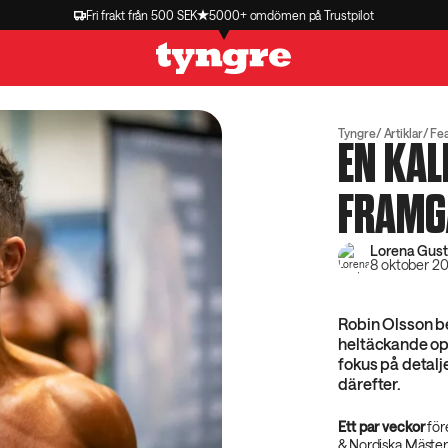
Fri frakt från 500 SEK
5000+ omdömen på Trustpilot
Tyngre
Artiklar
Fe
EN KA
FRAMG
Lorena Gus
8 oktober 2
Robin Olsson be
heltäckande op
fokus på detalje
därefter.
Ett par veckor
för
& Nordiska Mästers