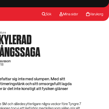
Sök
Mina sidor
Varukorg
ature
LKYLERAD
ÅNGSSAGA
tavsson
018
fattar sig inte med slumpen. Med sitt
timeringstänk och sitt omsorgsfullt lagda
r är det inte konstigt att fysiken glänser
e SM och således ytterligare några veckor före Tyngre 7
kapen tog vi ett läxförhör med killen som sällan gör allt