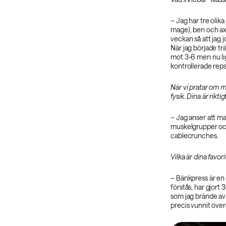
– Jag har tre olika
mage), ben och axl
veckan så att jag
När jag började tr
mot 3-6 men nu lig
kontrollerade reps
När vi pratar om m
fysik. Dina är rikt
– Jag anser att ma
muskelgrupper och
cablecrunches.
Vilka är dina favor
– Bänkpress är en 
förstås, har gjort
som jag brände av f
precis vunnit over