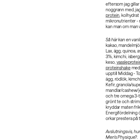
eftersom jag gillar
noggrann med, jag
protein
, kolhydrat
mikronutrienter - m
kan man om man vä
Så här kan en vanli
kakao, mandelmjöl
Lax, ägg, quinoa, 
3%, kimchi, isberg
keso,
vassleprotei
proteinshake
med 
upptill Middag - To
ägg, rödlök, kimch
Kefir, granola/supe
mandlar/cashew/jor
och tre omega 3-t
grönt te och striml
kryddar maten friko
Energifördelning ö
orkar prestera på 
Avslutningsvis, hur
Men's Physique?
.