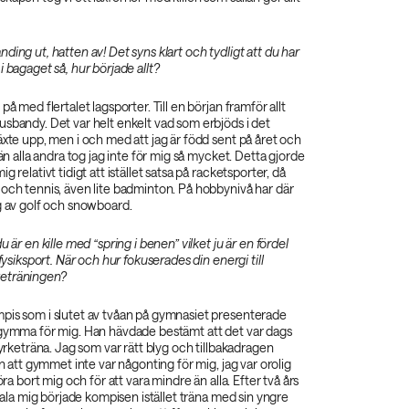
ding ut, hatten av! Det syns klart och tydligt att du har
i bagaget så, hur började allt?
på med flertalet lagsporter. Till en början framför allt
sbandy. Det var helt enkelt vad som erbjöds i det
äxte upp, men i och med att jag är född sent på året och
 än alla andra tog jag inte för mig så mycket. Detta gjorde
g relativt tidigt att istället satsa på racketsporter, då
och tennis, även lite badminton. På hobbynivå har där
g av golf och snowboard.
u är en kille med “spring i benen” vilket ju är en fördel
 fysiksport. När och hur fokuserades din energi till
eträningen?
pis som i slutet av tvåan på gymnasiet presenterade
 gymma för mig. Han hävdade bestämt att det var dags
tyrketräna. Jag som var rätt blyg och tillbakadragen
an att gymmet inte var någonting för mig, jag var orolig
göra bort mig och för att vara mindre än alla. Efter två års
rtala mig började kompisen istället träna med sin yngre