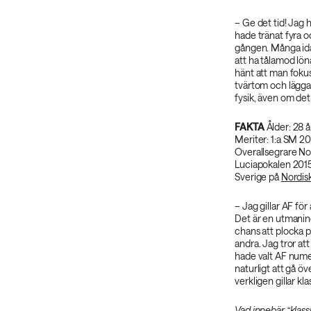
– Ge det tid! Jag h
hade tränat fyra o
gången. Många idag
att ha tålamod lön
hänt att man foku
tvärtom och lägga
fysik, även om det i
FAKTA
Ålder: 28 
Meriter: 1:a SM 20
Overallsegrare No
Luciapokalen 201
Sverige på
Nordis
– Jag gillar AF för
Det är en utmaning
chans att plocka 
andra. Jag tror at
hade valt AF nume
naturligt att gå ö
verkligen gillar kl
Vad innebär “klass