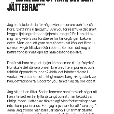
JÄTTEBRA!”‌
Jag berättade detta för några vänner senare och fick då
höra: ”Det finns ju tjejgym…” Are you for real? Ska det snart
byggas tjejbiografer och tjejrestauranger? En liten del av
mig har givetvis viss förståelse för tankegången bakom
detta. Men igen, ett gym bara för ett visst kön, det låter ju
som om vi går tillbaka 50 år i tiden… Som om det nog är
bättre för oss små tjejer att hålla oss för oss själva.
Det är väl bara roligt att tjejer kämpar med riktig råstyrka?
Hur skulle det då vara om en kille blev lite imponerad och
faktiskt öppnade munnen? Jodå, det hände tidigare i
veckan. Vi pratar om ett riktigt muskelberg, riktigt stark var
han, deffad som få! Good for you, tänker jag då, bra jobbat!
Jag lyfter. Han tittar. Sedan kommer han fram och säger att
han inte sett en tjej lyfta så tungt och att han faktiskt var
riktigt impad. Hatten av, tänker jag! Men fortsättningen var
inte lika imponerande. För… jag är ju stark för att ”vara tjej…”.
Jaha. Jag trodde man bara var stark? Hur är man då inte