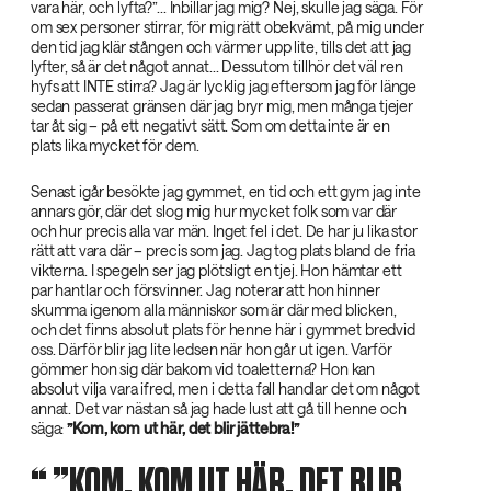
vara här, och lyfta?”... Inbillar jag mig? Nej, skulle jag säga. För
om sex personer stirrar, för mig rätt obekvämt, på mig under
den tid jag klär stången och värmer upp lite, tills det att jag
lyfter, så är det något annat... Dessutom tillhör det väl ren
hyfs att INTE stirra? Jag är lycklig jag eftersom jag för länge
sedan passerat gränsen där jag bryr mig, men många tjejer
tar åt sig – på ett negativt sätt. Som om detta inte är en
plats lika mycket för dem.
Senast igår besökte jag gymmet, en tid och ett gym jag inte
annars gör, där det slog mig hur mycket folk som var där
och hur precis alla var män. Inget fel i det. De har ju lika stor
rätt att vara där – precis som jag. Jag tog plats bland de fria
vikterna. I spegeln ser jag plötsligt en tjej. Hon hämtar ett
par hantlar och försvinner. Jag noterar att hon hinner
skumma igenom alla människor som är där med blicken,
och det finns absolut plats för henne här i gymmet bredvid
oss. Därför blir jag lite ledsen när hon går ut igen. Varför
gömmer hon sig där bakom vid toaletterna? Hon kan
absolut vilja vara ifred, men i detta fall handlar det om något
annat. Det var nästan så jag hade lust att gå till henne och
säga:
”Kom, kom ut här, det blir jättebra!”‌
‌
”KOM, KOM UT HÄR, DET BLIR