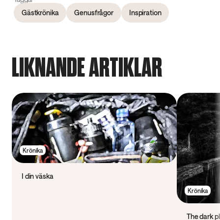
Gästkrönika
Genusfrågor
Inspiration
LIKNANDE ARTIKLAR
Krönika
I din väska
Krönika
The dark p