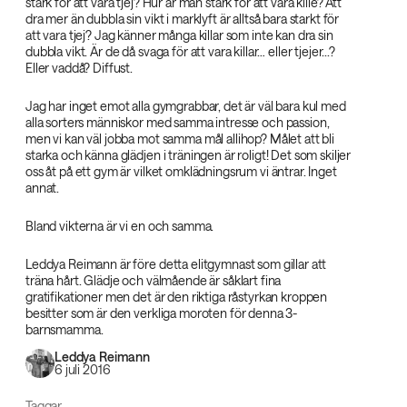
stark för att vara tjej? Hur är man stark för att vara kille? Att
dra mer än dubbla sin vikt i marklyft är alltså bara starkt för
att vara tjej? Jag känner många killar som inte kan dra sin
dubbla vikt. Är de då svaga för att vara killar… eller tjejer...?
Eller vaddå? Diffust.
Jag har inget emot alla gymgrabbar, det är väl bara kul med
alla sorters människor med samma intresse och passion,
men vi kan väl jobba mot samma mål allihop? Målet att bli
starka och känna glädjen i träningen är roligt! Det som skiljer
oss åt på ett gym är vilket omklädningsrum vi äntrar. Inget
annat.
Bland vikterna är vi en och samma.
Leddya Reimann är före detta elitgymnast som gillar att
träna hårt. Glädje och välmående är såklart fina
gratifikationer men det är den riktiga råstyrkan kroppen
besitter som är den verkliga moroten för denna 3-
barnsmamma.
Leddya Reimann
6 juli 2016
Taggar