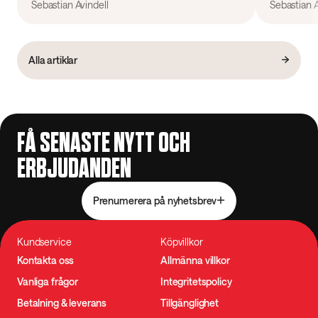
Sebastian Avindell
Sebastian A
Alla artiklar
FÅ SENASTE NYTT OCH
ERBJUDANDEN
Prenumerera på nyhetsbrev
Kundservice
Köpvillkor
Kontakta oss
Allmänna villkor
Vanliga frågor
Integritetspolicy
Betalning & leverans
Tillgänglighet