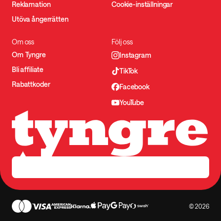
Reklamation
Cookie-inställningar
Utöva ångerrätten
Om oss
Följ oss
Om Tyngre
Instagram
Bli affiliate
TikTok
Rabattkoder
Facebook
YouTube
© 2026