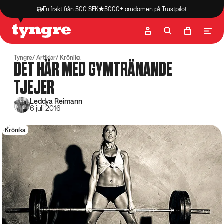
Fri frakt från 500 SEK
5000+ omdömen på Trustpilot
Butik
Recept
Podcast
Artiklar
Tyngre
Artiklar
Krönika
DET HÄR MED GYMTRÄNANDE
TJEJER
Leddya Reimann
6 juli 2016
Krönika