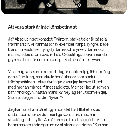
Att vara stark är inte könsbetingat.
Ja? Absolut inget konstigt. Tvärtom, starka tjejer är på rejäl
frammarsch. Vi har massor av exempel här på Tyngre, både
bland fitnessfolket, tyngdlyftarna och styrkelyftarna, och
man kan dessutom väva in hela Crossfit-ligan. Gymmande
grymma tjejer är numera vanligt. Fast, ändå inte, tyvärr…
Vi tar mig själv som exempel. Jag är en liten tjej, 155 cm lång
och 47 kg tung, men skulle ändå klassas som stark i
träningsvärlden. I vissa övningar klarar jag kanske till och
med mer än många ”fitness addicts”. Men ser jag ut som en
biff? Androgyn, nästan manslik? Nej, jag ser ut som en tjej.
Ska man lägga till ordet ”tyvärr”?
Jag kan vandra in på ett gym där det för tillfället vistas
endast personer av det manliga könet, fixa med min
skivstång och… lyfta. Ändå kan man tro att jag gått rakt in i
herrarnas omklädningsrum av blickarna att döma. ”Ska hon