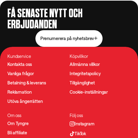
FÅ SENASTE NYTT OCH
ERBJUDANDEN
Prenumerera på nyhetsbrev
Kundservice
Köpvillkor
Kontakta oss
Allmänna villkor
Vanliga frågor
Integritetspolicy
Betalning & leverans
Tillgänglighet
Reklamation
Cookie-inställningar
Utöva ångerrätten
Om oss
Följ oss
Om Tyngre
Instagram
Bli affiliate
TikTok