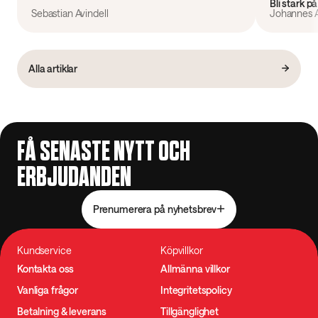
Bli stark p
Sebastian Avindell
Johannes Å
Alla artiklar
FÅ SENASTE NYTT OCH
ERBJUDANDEN
Prenumerera på nyhetsbrev
Kundservice
Köpvillkor
Kontakta oss
Allmänna villkor
Vanliga frågor
Integritetspolicy
Betalning & leverans
Tillgänglighet