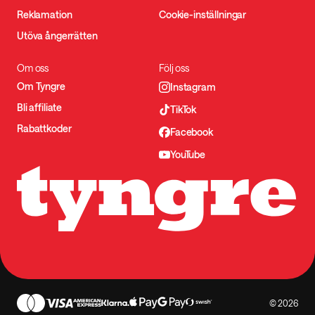
Reklamation
Cookie-inställningar
Utöva ångerrätten
Om oss
Följ oss
Om Tyngre
Instagram
Bli affiliate
TikTok
Rabattkoder
Facebook
YouTube
© 2026