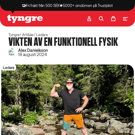
Fri frakt från 500 SEK
5000+ omdömen på Trustpilot
Butik
Recept
Podcast
Artiklar
Tyngre
Artiklar
Ledare
VIKTEN AV EN FUNKTIONELL FYSIK
Alex Danielsson
18 augusti 2024
Ledare