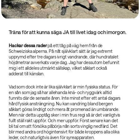
Träna för att kunna säga JA till livet idag och imorgon.
Hackar dessa rader
på ett tåg på väg hem från de
Schweiziska alperna. På nåt självklart sätt är jag extremt
upprymd efter tre dagars ivrigt vandrande, där hundratalet
höjdmetrar avverkats varje dag. Jag har dessutom befunnit
mig i ett alldeles utmärkt sällskap, vilket såklart också
adderat till känslan.
Vad som dock inte är lika självklart är min fysiska status. För
en sån som jag så har allehanda knä- och ryggvärk alltid
funnits där de senaste åren. Inte minst efter ett antal dagars
hård fysisk ansträngning. Nu kan vandring bland bergen
såklart göras lindrigt och mera åt promenad än umbärande.
Men när detta upptåg sker i min frus regi så är det vanligtvis
fullt ställ rakt uppför. Och mer uppför. Först senare kan det
bli tal om att försöka påbörja nån sorts vinglig nedfärd. Det
blir med andra ord högintensivt för både kroppens alla olika
leder, och naturligtvis även för syreapparaten.