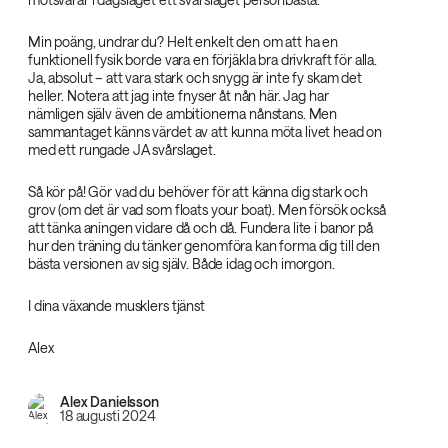
Min poäng, undrar du? Helt enkelt den om att ha en
funktionell fysik borde vara en förjäkla bra drivkraft för alla.
Ja, absolut – att vara stark och snygg är inte fy skam det
heller. Notera att jag inte fnyser åt nån här. Jag har
nämligen själv även de ambitionerna nånstans. Men
sammantaget känns värdet av att kunna möta livet head on
med ett rungade JA svårslaget.
Så kör på! Gör vad du behöver för att känna dig stark och
grov (om det är vad som floats your boat). Men försök också
att tänka aningen vidare då och då. Fundera lite i banor på
hur den träning du tänker genomföra kan forma dig till den
bästa versionen av sig själv. Både idag och imorgon.
I dina växande musklers tjänst
Alex
Alex Danielsson
18 augusti 2024