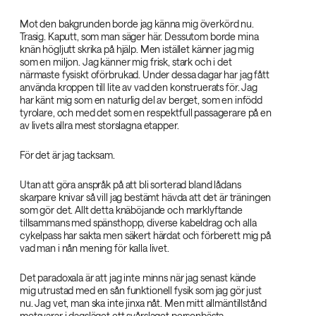
Mot den bakgrunden borde jag känna mig överkörd nu.
Trasig. Kaputt, som man säger här. Dessutom borde mina
knän högljutt skrika på hjälp. Men istället känner jag mig
som en miljon. Jag känner mig frisk, stark och i det
närmaste fysiskt oförbrukad. Under dessa dagar har jag fått
använda kroppen till lite av vad den konstruerats för. Jag
har känt mig som en naturlig del av berget, som en infödd
tyrolare, och med det som en respektfull passagerare på en
av livets allra mest storslagna etapper.
För det är jag tacksam.
Utan att göra anspråk på att bli sorterad bland lådans
skarpare knivar så vill jag bestämt hävda att det är träningen
som gör det. Allt detta knäböjande och marklyftande
tillsammans med spänsthopp, diverse kabeldrag och alla
cykelpass har sakta men säkert härdat och förberett mig på
vad man i nån mening för kalla livet.
Det paradoxala är att jag inte minns när jag senast kände
mig utrustad med en sån funktionell fysik som jag gör just
nu. Jag vet, man ska inte jinxa nåt. Men mitt allmäntillstånd
motsvarar i dagsläget ett svårslaget personbästa.