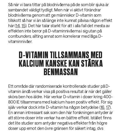
Så när vi bara tittar på blodnivåerna på de som blir sjuka är
sambandet väldigt tydligt. Men när vi aktivt förändrar
blodnivåerna genom att ge människor D-vitamin som
tillskott så har vi än så länge inte kunnat påvisa någon effekt
här (
14
,
15
). Det här talar starkt för att i alla fall det mesta av
effekten inte beror på D-vitaminnivåerna i sig utan på
confounders
, allting annat som korrelerar med låga D-
vitaminnivåer.
D-VITAMIN TILLSAMMANS MED
KALCIUM KANSKE KAN STÄRKA
BENMASSAN
Ett område där randomiserade kontrollerade studier på D-
vitamin ändå verkar visa på positiva resultat är när det gäller
sköra ben hos äldre. Här verkar D-vitamin i doser kring 400-
800 IE tillsammans med kalcium ha en positiv effekt. För sig
själv verkar dock inte D-vitamin ha någon betydelse (
16
,
17
).
En annan intressant sak som den här forskningen antyder är
att större doser inte verkar ha en bättre effekt. Istället finns
det lite studier som antyder negativa effekter från högre
doser upp emot den övre gränsen för säkert intag, dvs