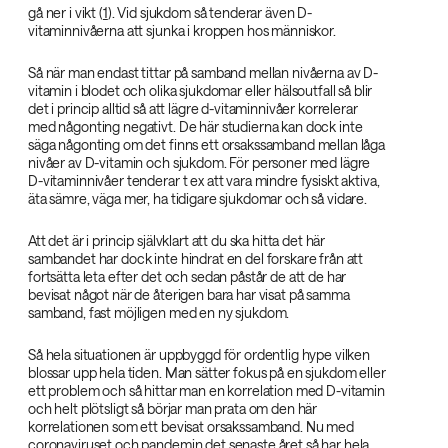
gå ner i vikt (
1
). Vid sjukdom så tenderar även D-
vitaminnivåerna att sjunka i kroppen hos människor.
Så när man endast tittar på samband mellan nivåerna av D-
vitamin i blodet och olika sjukdomar eller hälsoutfall så blir
det i princip alltid så att lägre d-vitaminnivåer korrelerar
med någonting negativt. De här studierna kan dock inte
säga någonting om det finns ett orsakssamband mellan låga
nivåer av D-vitamin och sjukdom. För personer med lägre
D-vitaminnivåer tenderar t ex att vara mindre fysiskt aktiva,
äta sämre, väga mer, ha tidigare sjukdomar och så vidare.
Att det är i princip självklart att du ska hitta det här
sambandet har dock inte hindrat en del forskare från att
fortsätta leta efter det och sedan påstår de att de har
bevisat något när de återigen bara har visat på samma
samband, fast möjligen med en ny sjukdom.
Så hela situationen är uppbyggd för ordentlig hype vilken
blossar upp hela tiden. Man sätter fokus på en sjukdom eller
ett problem och så hittar man en korrelation med D-vitamin
och helt plötsligt så börjar man prata om den här
korrelationen som ett bevisat orsakssamband. Nu med
coronaviruset och pandemin det senaste året så har hela