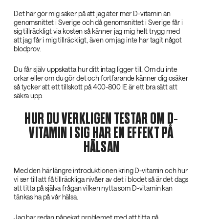
Det här gör mig säker på att jag äter mer D-vitamin än
genomsnittet i Sverige och då genomsnittet i Sverige får i
sig tillräckligt via kosten så känner jag mig helt trygg med
att jag får i mig tillräckligt, även om jag inte har tagit något
blodprov.
Du får själv uppskatta hur ditt intag ligger till. Om du inte
orkar eller om du gör det och fortfarande känner dig osäker
så tycker att ett tillskott på 400-800 IE är ett bra sätt att
säkra upp.
HUR DU VERKLIGEN TESTAR OM D-
VITAMIN I SIG HAR EN EFFEKT PÅ
HÄLSAN
Med den här längre introduktionen kring D-vitamin och hur
vi ser till att få tillräckliga nivåer av det i blodet så är det dags
att titta på själva frågan vilken nytta som D-vitamin kan
tänkas ha på vår hälsa.
Jag har redan påpekat problemet med att titta på