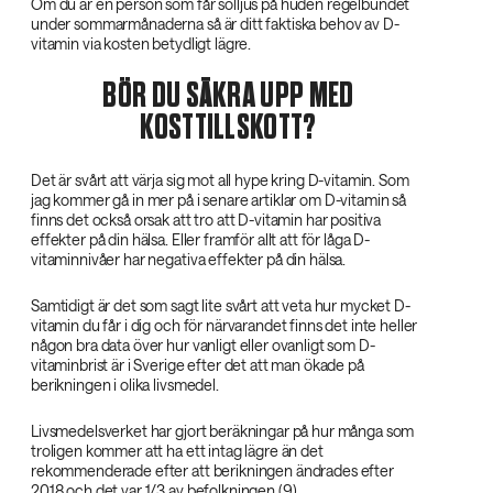
Om du är en person som får solljus på huden regelbundet
under sommarmånaderna så är ditt faktiska behov av D-
vitamin via kosten betydligt lägre.
BÖR DU SÄKRA UPP MED
KOSTTILLSKOTT?
Det är svårt att värja sig mot all hype kring D-vitamin. Som
jag kommer gå in mer på i senare artiklar om D-vitamin så
finns det också orsak att tro att D-vitamin har positiva
effekter på din hälsa. Eller framför allt att för låga D-
vitaminnivåer har negativa effekter på din hälsa.
Samtidigt är det som sagt lite svårt att veta hur mycket D-
vitamin du får i dig och för närvarandet finns det inte heller
någon bra data över hur vanligt eller ovanligt som D-
vitaminbrist är i Sverige efter det att man ökade på
berikningen i olika livsmedel.
Livsmedelsverket har gjort beräkningar på hur många som
troligen kommer att ha ett intag lägre än det
rekommenderade efter att berikningen ändrades efter
2018 och det var 1/3 av befolkningen (
9
).