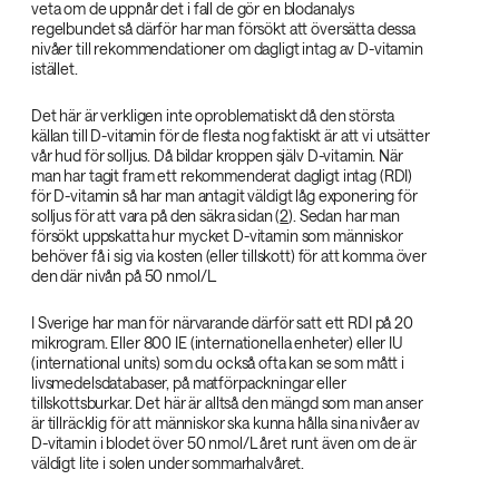
veta om de uppnår det i fall de gör en blodanalys
regelbundet så därför har man försökt att översätta dessa
nivåer till rekommendationer om dagligt intag av D-vitamin
istället.
Det här är verkligen inte oproblematiskt då den största
källan till D-vitamin för de flesta nog faktiskt är att vi utsätter
vår hud för solljus. Då bildar kroppen själv D-vitamin. När
man har tagit fram ett rekommenderat dagligt intag (RDI)
för D-vitamin så har man antagit väldigt låg exponering för
solljus för att vara på den säkra sidan (
2
). Sedan har man
försökt uppskatta hur mycket D-vitamin som människor
behöver få i sig via kosten (eller tillskott) för att komma över
den där nivån på 50 nmol/L.
I Sverige har man för närvarande därför satt ett RDI på 20
mikrogram. Eller 800 IE (internationella enheter) eller IU
(international units) som du också ofta kan se som mått i
livsmedelsdatabaser, på matförpackningar eller
tillskottsburkar. Det här är alltså den mängd som man anser
är tillräcklig för att människor ska kunna hålla sina nivåer av
D-vitamin i blodet över 50 nmol/L året runt även om de är
väldigt lite i solen under sommarhalvåret.