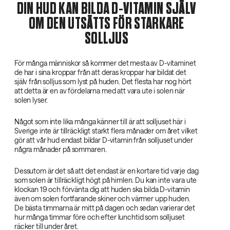
DIN HUD KAN BILDA D-VITAMIN SJÄLV
OM DEN UTSÄTTS FÖR STARKARE
SOLLJUS
För många människor så kommer det mesta av D-vitaminet
de har i sina kroppar från att deras kroppar har bildat det
själv från solljus som lyst på huden. Det flesta har nog hört
att detta är en av fördelarna med att vara ute i solen när
solen lyser.
Något som inte lika många känner till är att solljuset här i
Sverige inte är tillräckligt starkt flera månader om året vilket
gör att vår hud endast bildar D-vitamin från solljuset under
några månader på sommaren.
Dessutom är det så att det endast är en kortare tid varje dag
som solen är tillräckligt högt på himlen. Du kan inte vara ute
klockan 19 och förvänta dig att huden ska bilda D-vitamin
även om solen fortfarande skiner och värmer upp huden.
De bästa timmarna är mitt på dagen och sedan varierar det
hur många timmar före och efter lunchtid som solljuset
räcker till under året.