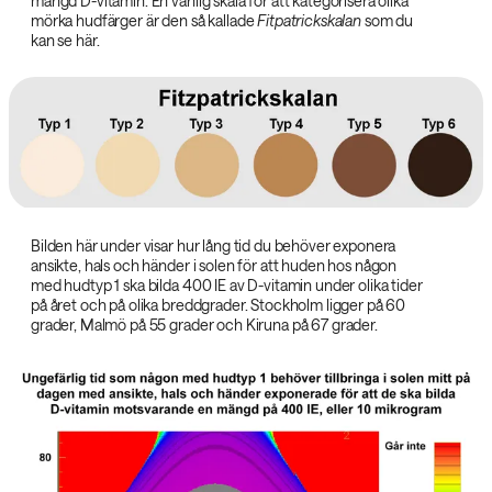
mängd D-vitamin. En vanlig skala för att kategorisera olika
mörka hudfärger är den så kallade
Fitpatrickskalan
som du
kan se här.
Bilden här under visar hur lång tid du behöver exponera
ansikte, hals och händer i solen för att huden hos någon
med hudtyp 1 ska bilda 400 IE av D-vitamin under olika tider
på året och på olika breddgrader. Stockholm ligger på 60
grader, Malmö på 55 grader och Kiruna på 67 grader.