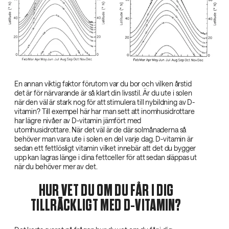
En annan viktig faktor förutom var du bor och vilken årstid
det är för närvarande är så klart din livsstil. Är du ute i solen
när den väl är stark nog för att stimulera till nybildning av D-
vitamin? Till exempel här har man sett att inomhusidrottare
har lägre nivåer av D-vitamin jämfört med
utomhusidrottare. När det väl är de där solmånaderna så
behöver man vara ute i solen en del varje dag. D-vitamin är
sedan ett fettlösligt vitamin vilket innebär att det du bygger
upp kan lagras länge i dina fettceller för att sedan släppas ut
när du behöver mer av det.
HUR VET DU OM DU FÅR I DIG
TILLRÄCKLIGT MED D-VITAMIN?