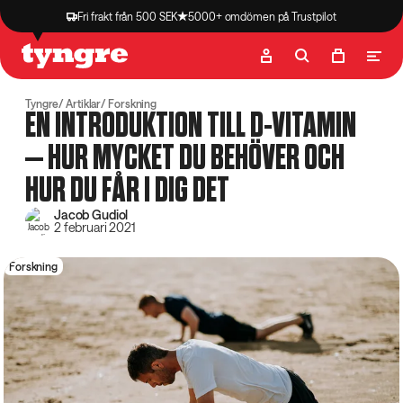
Fri frakt från 500 SEK
5000+ omdömen på Trustpilot
Butik
Recept
Podcast
Artiklar
Tyngre
Artiklar
Forskning
EN INTRODUKTION TILL D-VITAMIN
– HUR MYCKET DU BEHÖVER OCH
HUR DU FÅR I DIG DET
Jacob Gudiol
2 februari 2021
Forskning