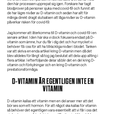
den här processen upprepat sig igen. Forskare har tagit
blodprover på personer sjuka med covid-19 och funnit att
de har lägre nivåer av D-vitamin och sedan har allt för
många direkt dragit slutsatsen att låga nivåer av D-vitamin
påverkar risken för covid-19.
Jag kommer att återkomma till D-vitamin och covid-19 i en
senare artikel. I den här ska vi dock fokusera endast på D-
vitamin som ämne, hur du får i dig det och hur mycket vi
behöver få i oss för att ha tillräckliga nivåer i blodet. Tanken
var att skriva en enda artikel kring D-vitamin men då det
blev alldeles för långt så tog jag beslutat att dela upp allting i
flera artiklar. I efterföljande delar så blir det en del kring D-
vitamin och förkylningar och en kring D-vitamin och
prestationsförmåga.
D-VITAMIN ÄR EGENTLIGEN INTE EN
VITAMIN
D-vitamin kallas ett vitamin men en del anser mer att det
bör ses som ett hormon. För att något ska kallas för vitamin
så behöver det egentligen vara essentiellt att vi får i oss det