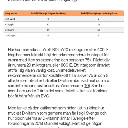
Här har man räknat på ett RDI på 10 mikrogram eller 400 IE.
Idag har man faktiskt höjt det rekommenderade intaget för
vuxna med liten solexponering och personer 75+. Rådet där
är numera 20 mikrogram, eller 800 IE. Ett intag som är svårt
att få i sig via en vanlig kost. Livsmedelsverket
rekommenderar därför kosttillskott till alla över 75 år och till
alla de som inte äter fisk eller D-vitaminberikad mat och alla
som inte exponeras för solljus på sommaren (
10
). Sen bör
även barn under 2 år ta det som tillskott vilket alla föräldrar
bör få höra från sin BVC.
Med tanke på den osäkerhet som råder just nu kring hur
mycket D-vitamin som gemene man får i sig i Sverige och
hur blodnivåerna av D-vitamin är här i Sverige efter
förändringarna 2018 så är det väldigt svårt att ge någon