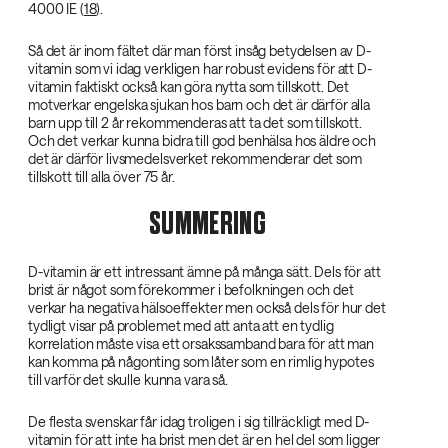
4000 IE (
18
).
Så det är inom fältet där man först insåg betydelsen av D-
vitamin som vi idag verkligen har robust evidens för att D-
vitamin faktiskt också kan göra nytta som tillskott. Det
motverkar engelska sjukan hos barn och det är därför alla
barn upp till 2 år rekommenderas att ta det som tillskott.
Och det verkar kunna bidra till god benhälsa hos äldre och
det är därför livsmedelsverket rekommenderar det som
tillskott till alla över 75 år.
SUMMERING
D-vitamin är ett intressant ämne på många sätt. Dels för att
brist är något som förekommer i befolkningen och det
verkar ha negativa hälsoeffekter men också dels för hur det
tydligt visar på problemet med att anta att en tydlig
korrelation måste visa ett orsakssamband bara för att man
kan komma på någonting som låter som en rimlig hypotes
till varför det skulle kunna vara så.
De flesta svenskar får idag troligen i sig tillräckligt med D-
vitamin för att inte ha brist men det är en hel del som ligger