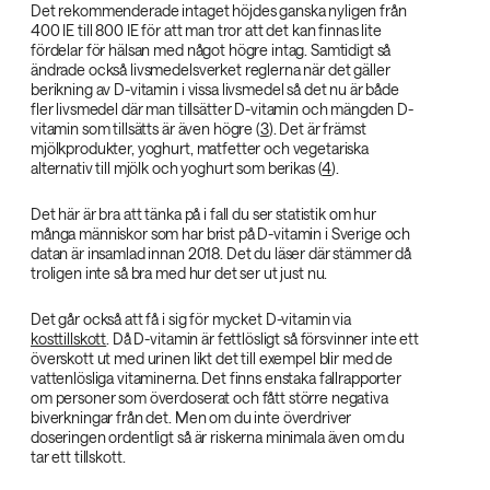
Det rekommenderade intaget höjdes ganska nyligen från
400 IE till 800 IE för att man tror att det kan finnas lite
fördelar för hälsan med något högre intag. Samtidigt så
ändrade också livsmedelsverket reglerna när det gäller
berikning av D-vitamin i vissa livsmedel så det nu är både
fler livsmedel där man tillsätter D-vitamin och mängden D-
vitamin som tillsätts är även högre (
3
). Det är främst
mjölkprodukter, yoghurt, matfetter och vegetariska
alternativ till mjölk och yoghurt som berikas (
4
).
Det här är bra att tänka på i fall du ser statistik om hur
många människor som har brist på D-vitamin i Sverige och
datan är insamlad innan 2018. Det du läser där stämmer då
troligen inte så bra med hur det ser ut just nu.
Det går också att få i sig för mycket D-vitamin via
kosttillskott
. Då D-vitamin är fettlösligt så försvinner inte ett
överskott ut med urinen likt det till exempel blir med de
vattenlösliga vitaminerna. Det finns enstaka fallrapporter
om personer som överdoserat och fått större negativa
biverkningar från det. Men om du inte överdriver
doseringen ordentligt så är riskerna minimala även om du
tar ett tillskott.