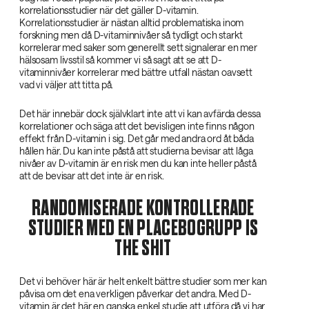
korrelationsstudier när det gäller D-vitamin.
Korrelationsstudier är nästan alltid problematiska inom
forskning men då D-vitaminnivåer så tydligt och starkt
korrelerar med saker som generellt sett signalerar en mer
hälsosam livsstil så kommer vi så sagt att se att D-
vitaminnivåer korrelerar med bättre utfall nästan oavsett
vad vi väljer att titta på.
Det här innebär dock självklart inte att vi kan avfärda dessa
korrelationer och säga att det bevisligen inte finns någon
effekt från D-vitamin i sig. Det går med andra ord åt båda
hållen här. Du kan inte påstå att studierna bevisar att låga
nivåer av D-vitamin är en risk men du kan inte heller påstå
att de bevisar att det inte är en risk.
RANDOMISERADE KONTROLLERADE
STUDIER MED EN PLACEBOGRUPP IS
THE SHIT
Det vi behöver här är helt enkelt bättre studier som mer kan
påvisa om det ena verkligen påverkar det andra. Med D-
vitamin är det här en ganska enkel studie att utföra då vi har