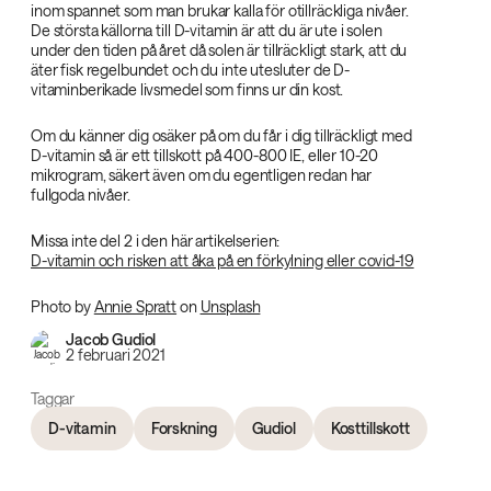
inom spannet som man brukar kalla för otillräckliga nivåer.
De största källorna till D-vitamin är att du är ute i solen
under den tiden på året då solen är tillräckligt stark, att du
äter fisk regelbundet och du inte utesluter de D-
vitaminberikade livsmedel som finns ur din kost.
Om du känner dig osäker på om du får i dig tillräckligt med
D-vitamin så är ett tillskott på 400-800 IE, eller 10-20
mikrogram, säkert även om du egentligen redan har
fullgoda nivåer.
Missa inte del 2 i den här artikelserien:
D-vitamin och risken att åka på en förkylning eller covid-19
Photo by
Annie Spratt
on
Unsplash
Jacob Gudiol
2 februari 2021
Taggar
D-vitamin
Forskning
Gudiol
Kosttillskott