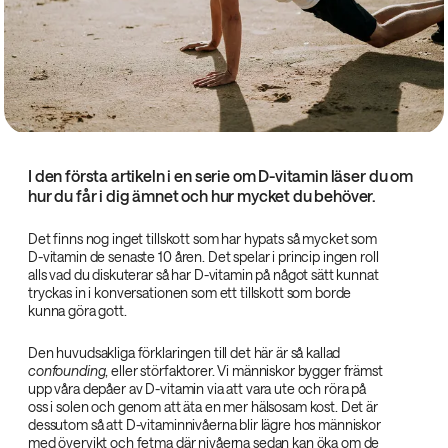
I den första artikeln i en serie om D-vitamin läser du om
hur du får i dig ämnet och hur mycket du behöver.
Det finns nog inget tillskott som har hypats så mycket som
D-vitamin de senaste 10 åren. Det spelar i princip ingen roll
alls vad du diskuterar så har D-vitamin på något sätt kunnat
tryckas in i konversationen som ett tillskott som borde
kunna göra gott.
Den huvudsakliga förklaringen till det här är så kallad
confounding
, eller störfaktorer. Vi människor bygger främst
upp våra depåer av D-vitamin via att vara ute och röra på
oss i solen och genom att äta en mer hälsosam kost. Det är
dessutom så att D-vitaminnivåerna blir lägre hos människor
med övervikt och fetma där nivåerna sedan kan öka om de