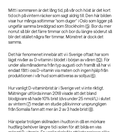
Mitt i sommaren är det lång tid, på vår och höst är det kort
tid och på vintern räcker som sagt aldrig till. Den här bilden
visar hur många soltimmar ”som duger” i Oslo som ligger på
ungefär samma breddgrad som Stockholm (
5
). Bor du mer
norrut så blir det färre timmar och bor du längre söderut så
blir det istället några fler timmar. Mönstret är dock det
samma.
Det här fenomenet innebär att vi i Sverige oftast har som
lägst nivåer av D-vitamin i blodet i början av våren (
10
). För
under alla månaderna från typ augusti och framåt så har vi
endast fått i oss D-vitamin via maten och ingen hjälp från
produktionen i vår hud som aktiveras av solljus (
6
).
Hur vanligt D-vitaminbrist är i Sverige vet vi inte riktigt.
Mätningar utförda innan 2018 visade att det bland
blodgivare så hade 10% brist (dvs under 25 nmol/L) i slutet
av vintern (
7
) medan en studie på kvinnor ursprungligen
från Somalia fann att mer än 2 av 3 hade brist (
8
).
Här spelar troligen skillnaden i hudton in då en mörkare
hudfärg behöver längre tid i solen för att bilda en viss