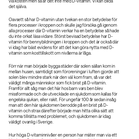
via kosten men så är det inte med D-vitamin. Vi kan bilda
det själva.
Oavsett så har D-vitamin utan tvekan en stor betydelse för
flera processer i kroppen och skulle jag försöka gå igenom
alla processer där D-vitamin verkar ha en betydelse så hade
du inte orkat läsa vidare. Störst bevisad betydelse har D-
vitamin för bennybildningen i kroppen och det är också där
vi idag har bäst evidens för att det kan göra nytta med D-
vitamin som kosttillskott om nivåerna är låga.
Förr när man började bygga städer där solen sällan kom in
mellan husen, samtidigt som föroreningar i luften gjorde att
solen blev mindre stark när den väl kom fram, så var det
väldigt många människor som fick brist på D-vitamin.
Framför allt såg man det här hos barn vars ben blev
missformade och de utvecklade en sjukdom som kallas för
engelska sjukan
, eller rakit. För ungefär 100 år sedan insåg
man att den här sjukdomen berodde på en brist på D-
vitamin och strax därefter började man hitta olika sätt att
komma tillrätta med problemet, och sjukdomen är idag
väldigt ovanlig i Sverige.
Hur höga D-vitaminnivåer en person har mäter man via ett