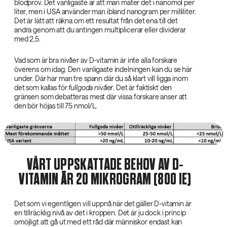
blodprov. Det vanligaste är att man mäter det i nanomol per
liter, men i USA använder man ibland nanogram per milliliter.
Det är lätt att räkna om ett resultat från det ena till det
andra genom att du antingen multiplicerar eller dividerar
med 2,5.
Vad som är bra nivåer av D-vitamin är inte alla forskare
överens om idag. Den vanligaste indelningen kan du se här
under. Där har man tre spann där du så klart vill ligga inom
det som kallas för
fullgoda nivåer
. Det är faktiskt den
gränsen som debatteras mest där vissa forskare anser att
den bör höjas till 75 nmol/L.
VÅRT UPPSKATTADE BEHOV AV D-
VITAMIN ÄR 20 MIKROGRAM (800 IE)
Det som vi egentligen vill uppnå när det gäller D-vitamin är
en tillräcklig nivå av det i kroppen. Det är ju dock i princip
omöjligt att gå ut med ett råd där människor endast kan