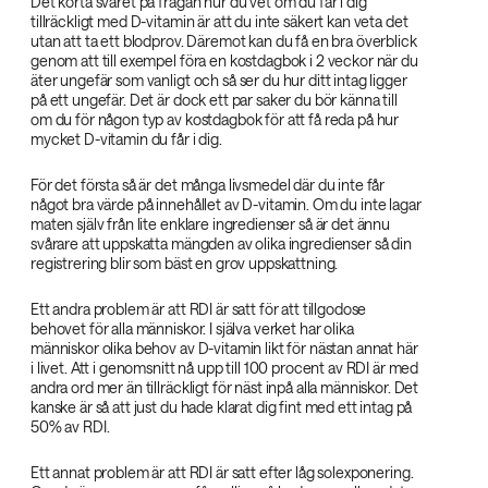
Det korta svaret på frågan hur du vet om du får i dig
tillräckligt med D-vitamin är att du inte säkert kan veta det
utan att ta ett blodprov. Däremot kan du få en bra överblick
genom att till exempel föra en kostdagbok i 2 veckor när du
äter ungefär som vanligt och så ser du hur ditt intag ligger
på ett ungefär. Det är dock ett par saker du bör känna till
om du för någon typ av kostdagbok för att få reda på hur
mycket D-vitamin du får i dig.
För det första så är det många livsmedel där du inte får
något bra värde på innehållet av D-vitamin. Om du inte lagar
maten själv från lite enklare ingredienser så är det ännu
svårare att uppskatta mängden av olika ingredienser så din
registrering blir som bäst en grov uppskattning.
Ett andra problem är att RDI är satt för att tillgodose
behovet för alla människor. I själva verket har olika
människor olika behov av D-vitamin likt för nästan annat här
i livet. Att i genomsnitt nå upp till 100 procent av RDI är med
andra ord mer än tillräckligt för näst inpå alla människor. Det
kanske är så att just du hade klarat dig fint med ett intag på
50% av RDI.
Ett annat problem är att RDI är satt efter låg solexponering.