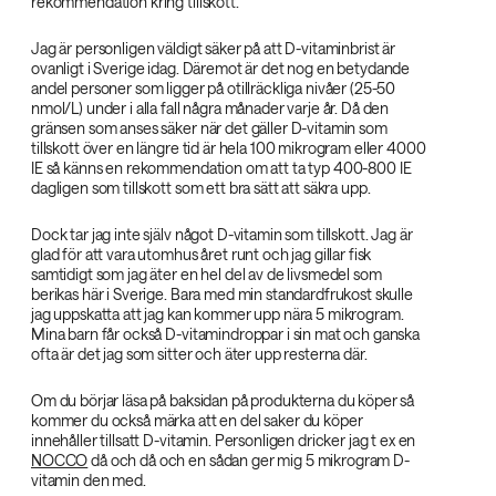
rekommendation kring tillskott.
Jag är personligen väldigt säker på att D-vitaminbrist är
ovanligt i Sverige idag. Däremot är det nog en betydande
andel personer som ligger på otillräckliga nivåer (25-50
nmol/L) under i alla fall några månader varje år. Då den
gränsen som anses säker när det gäller D-vitamin som
tillskott över en längre tid är hela 100 mikrogram eller 4000
IE så känns en rekommendation om att ta typ 400-800 IE
dagligen som tillskott som ett bra sätt att säkra upp.
Dock tar jag inte själv något D-vitamin som tillskott. Jag är
glad för att vara utomhus året runt och jag gillar fisk
samtidigt som jag äter en hel del av de livsmedel som
berikas här i Sverige. Bara med min standardfrukost skulle
jag uppskatta att jag kan kommer upp nära 5 mikrogram.
Mina barn får också D-vitamindroppar i sin mat och ganska
ofta är det jag som sitter och äter upp resterna där.
Om du börjar läsa på baksidan på produkterna du köper så
kommer du också märka att en del saker du köper
innehåller tillsatt D-vitamin. Personligen dricker jag t ex en
NOCCO
då och då och en sådan ger mig 5 mikrogram D-
vitamin den med.