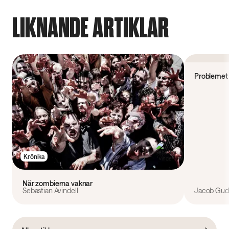
LIKNANDE ARTIKLAR
Forskning
Problemet 
Krönika
När zombierna vaknar
Sebastian Avindell
Jacob Gudi