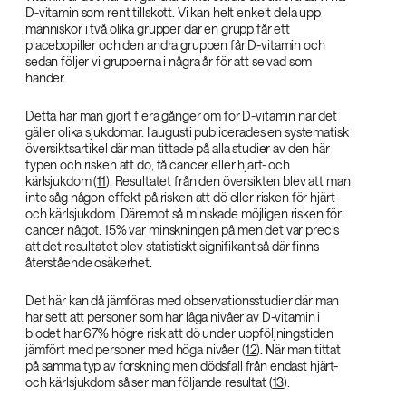
D-vitamin som rent tillskott. Vi kan helt enkelt dela upp
människor i två olika grupper där en grupp får ett
placebopiller och den andra gruppen får D-vitamin och
sedan följer vi grupperna i några år för att se vad som
händer.
Detta har man gjort flera gånger om för D-vitamin när det
gäller olika sjukdomar. I augusti publicerades en systematisk
översiktsartikel där man tittade på alla studier av den här
typen och risken att dö, få cancer eller hjärt- och
kärlsjukdom (
11
). Resultatet från den översikten blev att man
inte såg någon effekt på risken att dö eller risken för hjärt-
och kärlsjukdom. Däremot så minskade möjligen risken för
cancer något. 15% var minskningen på men det var precis
att det resultatet blev statistiskt signifikant så där finns
återstående osäkerhet.
Det här kan då jämföras med observationsstudier där man
har sett att personer som har låga nivåer av D-vitamin i
blodet har 67% högre risk att dö under uppföljningstiden
jämfört med personer med höga nivåer (
12
). När man tittat
på samma typ av forskning men dödsfall från endast hjärt-
och kärlsjukdom så ser man följande resultat (
13
).