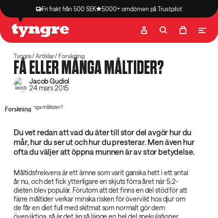
Fri frakt från 500 SEK
5000+ omdömen på Trustpilot
Butik
Recept
Podcast
Artiklar
Tyngre
Artiklar
Forskning
FÅ ELLER MÅNGA MÅLTIDER?
Jacob Gudiol
24 mars 2015
Forskning
Du vet redan att vad du äter till stor del avgör hur du
mår, hur du ser ut och hur du presterar. Men även hur
ofta du väljer att öppna munnen är av stor betydelse.
Måltidsfrekvens är ett ämne som varit ganska hett i ett antal
år nu, och det fick ytterligare en skjuts förra året när 5:2-
dieten blev populär. Förutom att det finns en del stöd för att
färre måltider verkar minska risken för övervikt hos djur om
de får en diet full med skitmat som normalt gör dem
överviktiga, så är det än så länge en hel del spekulationer