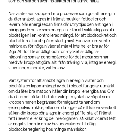
som den ska och även riskfaktorer för sämre hälsa.
När vi äter har kroppen flera processer som gör att energin
du äter snabbt lagras in i främst muskler, fettceller och
levern. När energi sedan finns där utnyttjas den antingen i
närliggande celler som energi eller för att sakta släppas ut i
blodet igen i en kontrollerad mängd, för att blodsockret och
blodfetterna förblir på en stadig nivå. För även om vi inte
mår bra av för höga nivåer så mår vi inte heller bra av för
låga. Att för lite är dåligt och för mycket är dåligt är
någonting som är genomgående för det mesta som har
med vår kropp att göra, allt ifrån träning, vila, intag av energi,
vitaminer, mineraler, vatten osv.
Vårt system för att snabbt lagra in energin vi äter och
bibehålla en lagom mängd av det i bldoet fungerar utmärkt
om du äter bra mat och håller din kropp i energibalans. Om
du däremot på kort tid äter väldigt mycket av något som
kroppen har en begränsad förmåga att ta hand om
(exempelvis fruktos) eller om du ligger på ett kaloriöverskott
så kan din kropp börja lagra in energi på ”fel ställe”. Främst
fett i levern eller kring de inre organen, så kallat viceralt fett,
är negativt och är en av huvudorsakerna till dålig
blodsockerreglering hos många människor.