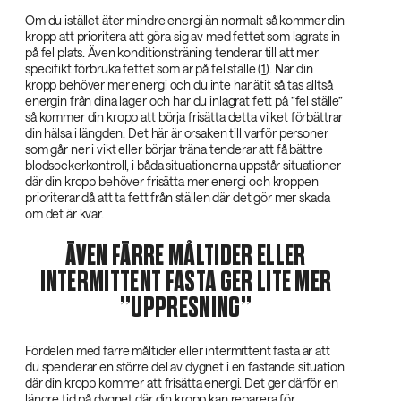
Om du istället äter mindre energi än normalt så kommer din
kropp att prioritera att göra sig av med fettet som lagrats in
på fel plats. Även konditionsträning tenderar till att mer
specifikt förbruka fettet som är på fel ställe (
1
). När din
kropp behöver mer energi och du inte har ätit så tas alltså
energin från dina lager och har du inlagrat fett på ”fel ställe”
så kommer din kropp att börja frisätta detta vilket förbättrar
din hälsa i längden. Det här är orsaken till varför personer
som går ner i vikt eller börjar träna tenderar att få bättre
blodsockerkontroll, i båda situationerna uppstår situationer
där din kropp behöver frisätta mer energi och kroppen
prioriterar då att ta fett från ställen där det gör mer skada
om det är kvar.
ÄVEN FÄRRE MÅLTIDER ELLER
INTERMITTENT FASTA GER LITE MER
”UPPRESNING”
Fördelen med färre måltider eller intermittent fasta är att
du spenderar en större del av dygnet i en fastande situation
där din kropp kommer att frisätta energi. Det ger därför en
längre tid på dygnet där din kropp kan reparera för