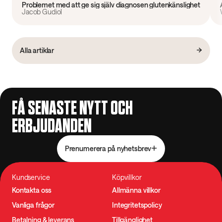
Problemet med att ge sig själv diagnosen glutenkänslighet
Jacob Gudiol
Alla artiklar
FÅ SENASTE NYTT OCH
ERBJUDANDEN
Prenumerera på nyhetsbrev
Kundservice
Köpvillkor
Kontakta oss
Allmänna villkor
Vanliga frågor
Integritetspolicy
Betalning & leverans
Tillgänglighet