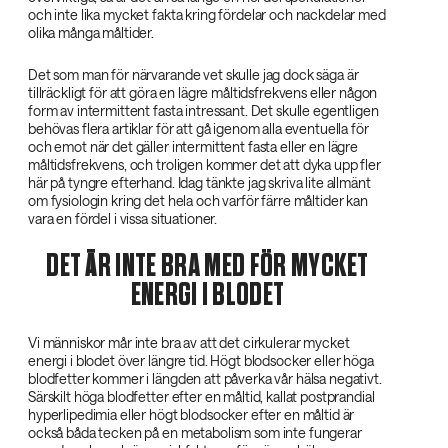
och inte lika mycket fakta kring fördelar och nackdelar med
olika många måltider.
Det som man för närvarande vet skulle jag dock säga är
tillräckligt för att göra en lägre måltidsfrekvens eller någon
form av intermittent fasta intressant. Det skulle egentligen
behövas flera artiklar för att gå igenom alla eventuella för
och emot när det gäller intermittent fasta eller en lägre
måltidsfrekvens, och troligen kommer det att dyka upp fler
här på tyngre efterhand. Idag tänkte jag skriva lite allmänt
om fysiologin kring det hela och varför färre måltider kan
vara en fördel i vissa situationer.
DET ÄR INTE BRA MED FÖR MYCKET
ENERGI I BLODET
Vi människor mår inte bra av att det cirkulerar mycket
energi i blodet över längre tid. Högt blodsocker eller höga
blodfetter kommer i längden att påverka vår hälsa negativt.
Särskilt höga blodfetter efter en måltid, kallat postprandial
hyperlipedimia eller högt blodsocker efter en måltid är
också båda tecken på en metabolism som inte fungerar