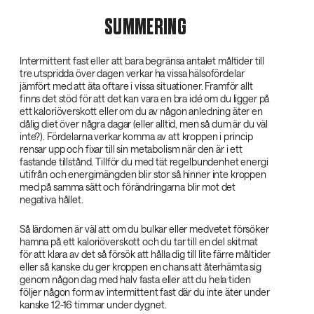
SUMMERING
Intermittent fast eller att bara begränsa antalet måltider till
tre utspridda över dagen verkar ha vissa hälsofördelar
jämfört med att äta oftare i vissa situationer. Framför allt
finns det stöd för att det kan vara en bra idé om du ligger på
ett kaloriöverskott eller om du av någon anledning äter en
dålig diet över några dagar (eller alltid, men så dum är du väl
inte?). Fördelarna verkar komma av att kroppen i princip
rensar upp och fixar till sin metabolism när den är i ett
fastande tillstånd. Tillför du med tät regelbundenhet energi
utifrån och energimängden blir stor så hinner inte kroppen
med på samma sätt och förändringarna blir mot det
negativa hållet.
Så lärdomen är väl att om du bulkar eller medvetet försöker
hamna på ett kaloriöverskott och du tar till en del skitmat
för att klara av det så försök att hålla dig till lite färre måltider
eller så kanske du ger kroppen en chans att återhämta sig
genom någon dag med halv fasta eller att du hela tiden
följer någon form av intermittent fast där du inte äter under
kanske 12-16 timmar under dygnet.