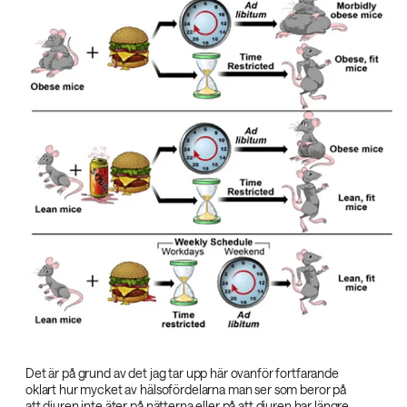
Det är på grund av det jag tar upp här ovanför fortfarande
oklart hur mycket av hälsofördelarna man ser som beror på
att djuren inte äter på nätterna eller på att djuren har längre