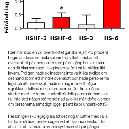
I den här studien var överskottet ganska rejält, 40 procent
högre än deras normala kaloriintag, vilket innebär att
överskottet på energi som kom på en gång har varit stort
och då ökar som sagt inlagringen av fett på fel ställen likt
levern. Troligen hade skillnaderna inte varit lika tydliga om
det handlat om ett mindre överskott och hade personerna
legat på ett underskott hade du nog inte sett någon
signifikant skillnad mellan grupperna. Det finns några
studier med lite sämre kontroll på deltagarna där man i alla
fall inte sett någon större skillnad av olika måltidsfrekvenser
om personerna samtidigt ligger på ett kaloriunderskott (
5
).
Personligen skulle jag gissa att det nog är bättre med i alla
fall fyra måltider under dagen vid ett kaloriunderskott för
att se till att stimulera proteinsyntesen ett par gånger.