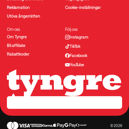
Reklamation
Cookie-inställningar
Utöva ångerrätten
Om oss
Följ oss
Om Tyngre
Instagram
Bli affiliate
TikTok
Rabattkoder
Facebook
YouTube
© 2026