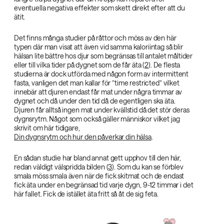
eventuella negativa effekter som skett direkt efter att du
ätit.
Det finns många studier på råttor och möss av den här
typen där man visat att även vid samma kaloriintag så blir
hälsan lite bättre hos djur som begränsas till antalet måltider
eller till vilka tider på dygnet som de får äta (
2
). De flesta
studierna är dock utförda med någon form av intermittent
fasta, vanligen det man kallar för ”time restricted” vilket
innebär att djuren endast får mat under några timmar av
dygnet och då under den tid då de egentligen ska äta.
Djuren får alltså ingen mat under kvällstid då det stör deras
dygnsrytm. Något som också gäller människor vilket jag
skrivit om här tidigare,
Din dygnsrytm och hur den påverkar din hälsa
.
En sådan studie har bland annat gett upphov till den här,
redan väldigt välspridda bilden (
3
). Som du kan se förblev
smala möss smala även när de fick skitmat och de endast
fick äta under en begränsad tid varje dygn, 9-12 timmar i det
här fallet. Fick de istället äta fritt så åt de sig feta.