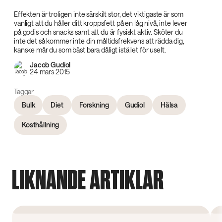
Effekten är troligen inte särskilt stor, det viktigaste är som
vanligt att du håller ditt kroppsfett på en låg nivå, inte lever
på godis och snacks samt att du är fysiskt aktiv. Sköter du
inte det så kommer inte din måltidsfrekvens att rädda dig,
kanske mår du som bäst bara dåligt istället för uselt.
Jacob Gudiol
24 mars 2015
Taggar
Bulk
Diet
Forskning
Gudiol
Hälsa
Kosthållning
LIKNANDE ARTIKLAR
Forskning