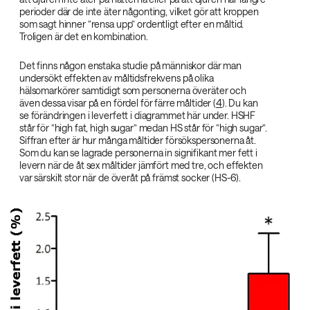
perioder där de inte äter någonting, vilket gör att kroppen
som sagt hinner ”rensa upp” ordentligt efter en måltid.
Troligen är det en kombination.
Det finns någon enstaka studie på människor där man
undersökt effekten av måltidsfrekvens på olika
hälsomarkörer samtidigt som personerna överäter och
även dessa visar på en fördel för färre måltider (
4
). Du kan
se förändringen i leverfett i diagrammet här under. HSHF
står för ”high fat, high sugar” medan HS står för ”high sugar”.
Siffran efter är hur många måltider försökspersonerna åt.
Som du kan se lagrade personerna in signifikant mer fett i
levern när de åt sex måltider jämfört med tre, och effekten
var särskilt stor när de överåt på främst socker (HS-6).