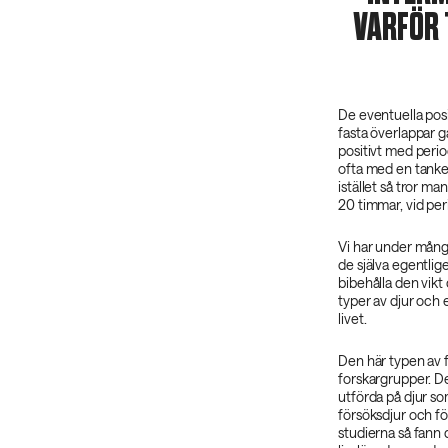
VARFÖR 
De eventuella pos
fasta överlappar 
positivt med perio
ofta med en tanke
istället så tror ma
20 timmar, vid per
Vi har under många
de själva egentlig
bibehålla den vikt 
typer av djur och 
livet.
Den här typen av f
forskargrupper. De
utförda på djur so
försöksdjur och för
studierna så fann 