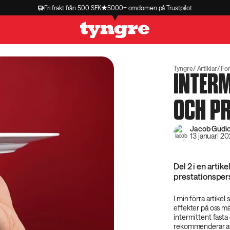
Fri frakt från 500 SEK
5000+ omdömen på Trustpilot
Tyngre
Artiklar
Fo
INTERM
OCH P
Jacob Gudio
13 januari 2
Del 2 i en artik
prestationsper
I min förra artikel
s
effekter på oss mä
intermittent fasta 
rekommenderar att