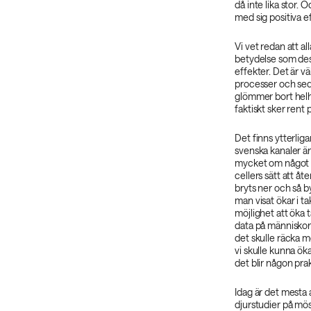
då inte lika stor.
med sig positiva e
Vi vet redan att al
betydelse som des
effekter. Det är väl
processer och se
glömmer bort helh
faktiskt sker rent 
Det finns ytterliga
svenska kanaler ä
mycket om något s
cellers sätt att åt
bryts ner och så 
man visat ökar i ta
möjlighet att öka
data på människor 
det skulle räcka m
vi skulle kunna ök
det blir någon pra
Idag är det mesta 
djurstudier på mö