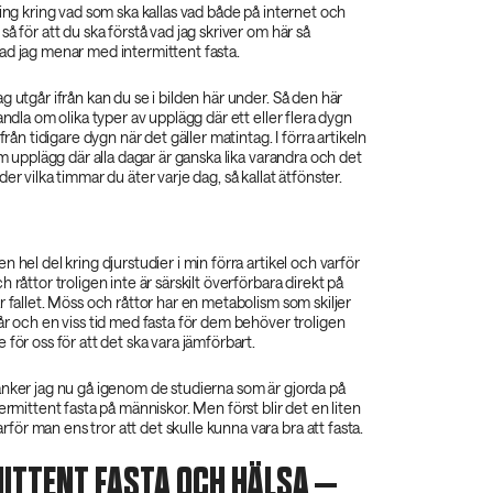
ring kring vad som ska kallas vad både på internet och
å för att du ska förstå vad jag skriver om här så
ad jag menar med intermittent fasta.
g utgår ifrån kan du se i bilden här under. Så den här
andla om olika typer av upplägg där ett eller flera dygn
 från tidigare dygn när det gäller matintag. I förra artikeln
om upplägg där alla dagar är ganska lika varandra och det
er vilka timmar du äter varje dag, så kallat ätfönster.
 hel del kring djurstudier i min förra artikel och varför
 råttor troligen inte är särskilt överförbara direkt på
r fallet. Möss och råttor har en metabolism som skiljer
år och en viss tid med fasta för dem behöver troligen
 för oss för att det ska vara jämförbart.
änker jag nu gå igenom de studierna som är gjorda på
ermittent fasta på människor. Men först blir det en liten
r man ens tror att det skulle kunna vara bra att fasta.
ITTENT FASTA OCH HÄLSA –