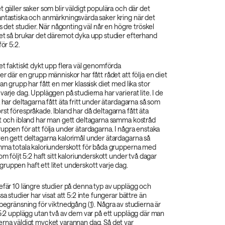
t gäller saker som blir väldigt populära och där det
antastiska och anmärkningsvärda saker kring när det
as det studier. När någonting väl når en högre tröskel
tet så brukar det däremot dyka upp studier efterhand
för 5:2.
et faktiskt dykt upp flera väl genomförda
er där en grupp människor har fått rådet att följa en diet
an grupp har fått en mer klassisk diet med lika stor
varje dag. Uppläggen på studierna har varierat lite. I de
a har deltagarna fått äta fritt under ätardagarna så som
st förespråkade. Ibland har då deltagarna fått äta
at och ibland har man gett deltagarna samma kostråd
uppen för att följa under ätardagarna. I några enstaka
ven gett deltagarna kalorimål under ätardagarna så
amma totala kaloriunderskott för båda grupperna med
om följt 5:2 haft sitt kaloriunderskott under två dagar
uppen haft ett litet underskott varje dag.
efär 10 längre studier på denna typ av upplägg och
sa studier har visat att 5:2 inte fungerar bättre än
ibegränsning för viktnedgång (
1
). Några av studierna är
 5:2 upplägg utan två av dem var på ett upplägg där man
erna väldigt mycket varannan dag. Så det var