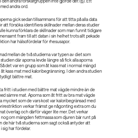
 den andra forskargruppen inte gjorde det (
6
). Ett
t med andra ord.
perna gick sedan tillsammans för att titta på alla data
 att försöka identifiera skillnader mellan deras studier
lle kunna förklara de skillnader som man funnit tidigare
ensamt fram till att datan i sin helhet trots allt pekade
iktion har hälsofördelar för rhesusapor.
nad mellan de två studierna var typen av diet som
 studien där aporna levde längre så fick alla aporna
 Så det var en grupp som åt kass mat i normal mängd
åt kass mat med kaloribegränsning. I den andra studien
tydligt bättre mat.
a fritt i studien med bättre mat vägde mindre än de
 med sämre mat. Aporna som åt fritt av bra mat vägde
 lika mycket som de vars kost var kaloribegränsad med
rirestriktion verkar främst ge någonting extra om du
mat överlag och därför väger lite mer. Det verkar
r nog om mängden fettmassa som djuren bär runt på
n de här två studierna som sagt också antyder att
i sig har fördelar.