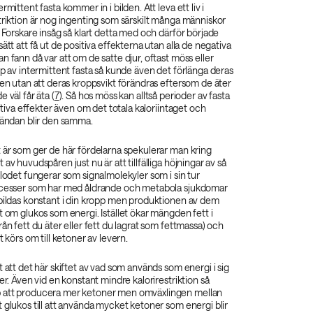
rmittent fasta kommer in i bilden. Att leva ett liv i
triktion är nog ingenting som särskilt många människor
. Forskare insåg så klart detta med och därför började
ätt att få ut de positiva effekterna utan alla de negativa
n fann då var att om de satte djur, oftast möss eller
yp av intermittent fasta så kunde även det förlänga deras
ven utan att deras kroppsvikt förändras eftersom de äter
 väl får äta (
7
). Så hos möss kan alltså perioder av fasta
sitiva effekter även om det totala kaloriintaget och
tändan blir den samma.
 är som ger de här fördelarna spekulerar man kring
av huvudspåren just nu är att tillfälliga höjningar av så
blodet fungerar som signalmolekyler som i sin tur
ocesser som har med åldrande och metabola sjukdomar
 bildas konstant i din kropp men produktionen av dem
t om glukos som energi. Istället ökar mängden fett i
rån fett du äter eller fett du lagrat som fettmassa) och
t körs om till ketoner av levern.
t att det här skiftet av vad som används som energi i sig
er. Även vid en konstant mindre kalorirestriktion så
 att producera mer ketoner men omväxlingen mellan
 glukos till att använda mycket ketoner som energi blir