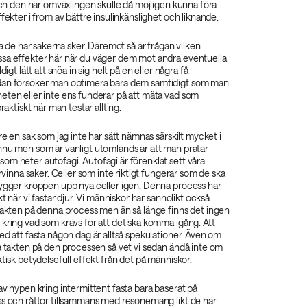
 Och den här omväxlingen skulle då möjligen kunna föra
ffekter i from av bättre insulinkänslighet och liknande.
la de här sakerna sker. Däremot så är frågan vilken
sa effekter här när du väger dem mot andra eventuella
digt lätt att snöa in sig helt på en eller några få
dan försöker man optimera bara dem samtidigt som man
eten eller inte ens funderar på att mäta vad som
praktiskt när man testar allting.
re en sak som jag inte har sätt nämnas särskilt mycket i
nnu men som är vanligt utomlands är att man pratar
om heter autofagi. Autofagi är förenklat sett våra
ervinna saker. Celler som inte riktigt fungerar som de ska
bygger kroppen upp nya celler igen. Denna process har
kt när vi fastar djur. Vi människor har sannolikt också
 takten på denna process men än så länge finns det ingen
kring vad som krävs för att det ska komma igång. Att
ed att fasta någon dag är alltså spekulationer. Även om
a takten på den processen så vet vi sedan ändå inte om
ktisk betydelsefull effekt från det på människor.
av hypen kring intermittent fasta bara baserat på
ss och råttor tillsammans med resonemang likt de här