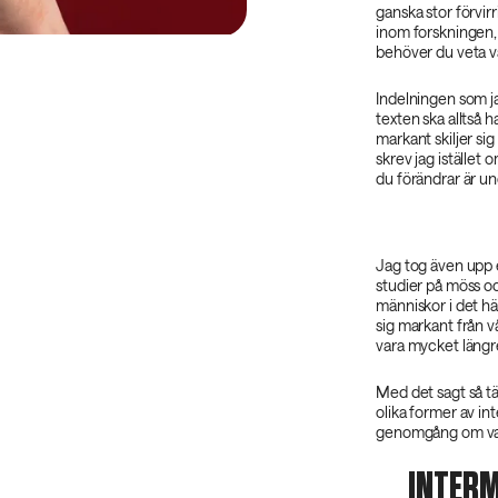
ganska stor förvir
inom forskningen, s
behöver du veta v
Indelningen som ja
texten ska alltså h
markant skiljer sig
skrev jag istället 
du förändrar är und
Jag tog även upp en
studier på möss och
människor i det hä
sig markant från v
vara mycket längre
Med det sagt så t
olika former av int
genomgång om varfö
INTERM