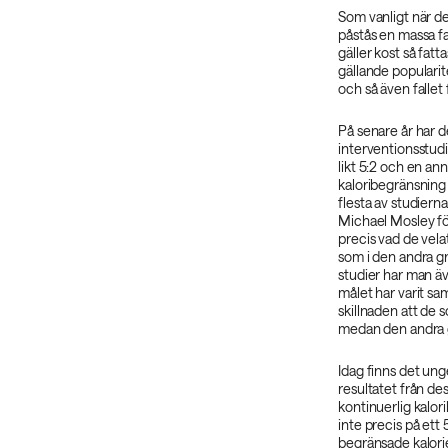
Som vanligt när de
påstås en massa f
gäller kost så fatt
gällande populari
och så även fallet 
På senare år har d
interventionsstudi
likt 5:2 och en ann
kaloribegränsning 
flesta av studiern
Michael Mosley för
precis vad de vel
som i den andra gr
studier har man ä
målet har varit s
skillnaden att de s
medan den andra gr
Idag finns det ung
resultatet från des
kontinuerlig kalor
inte precis på ett
begränsade kalori