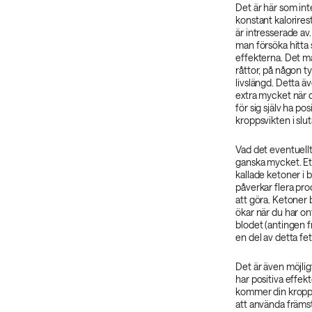
Det är här som inte
konstant kalorires
är intresserade av
man försöka hitta s
effekterna. Det ma
råttor, på någon t
livslängd. Detta ä
extra mycket när de
för sig själv ha po
kroppsvikten i slu
Vad det eventuellt
ganska mycket. Ett 
kallade ketoner i 
påverkar flera pr
att göra. Ketoner
ökar när du har on
blodet (antingen f
en del av detta fet
Det är även möjlig
har positiva effekt
kommer din kropp
att använda främst