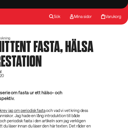
Sök
Mina sidor
Varukorg
rskning
ITTENT FASTA, HÄLSA
RESTATION
l
020
elserie om fasta ur ett hälso- och
spektiv.
krev jag om periodisk fasta
och vad vi vet kring dess
nniskor. Jag hade en lång introduktion till både
och periodisk fasta i den artikeln som jag verkligen
 du läser innan du läser den här texten. Det råder en