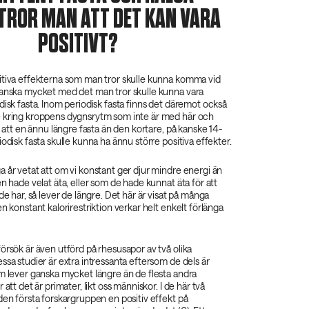
TROR MAN ATT DET KAN VARA
POSITIVT?
itiva effekterna som man tror skulle kunna komma vid
ganska mycket med det man tror skulle kunna vara
disk fasta. Inom periodisk fasta finns det däremot också
 kring kroppens dygnsrytm som inte är med här och
n att en ännu längre fasta än den kortare, på kanske 14-
iodisk fasta skulle kunna ha ännu större positiva effekter.
 år vetat att om vi konstant ger djur mindre energi än
en hade velat äta, eller som de hade kunnat äta för att
de har, så lever de längre. Det här är visat på många
en konstant kalorirestriktion verkar helt enkelt förlänga
örsök är även utförd på rhesusapor av två olika
ssa studier är extra intressanta eftersom de dels är
m lever ganska mycket längre än de flesta andra
 att det är primater, likt oss människor. I de här två
den första forskargruppen en positiv effekt på