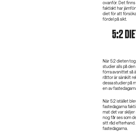
ovanför. Det finn
faktiskt har jämfö
diet för att försö
fördel på sikt.
5:2 DI
När 5:2 dieten tog 
studier alls på de
förra avsnittet så
råttor är särskilt
dessa studier på m
en av fastedagarn
När 5:2 istället b
fastedagarna fakti
mat det var skiljer
nog får ses som d
sitt råd efterhan
fastedagarna.