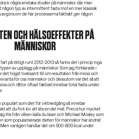
s dock några enstaka studier på människor där man
rt någon typ av intermittent fasta mot en mer klassisk
ka avgöra om de här processerna faktiskt ger någon
ETEN OCH HÄLSOEFFEKTER PÅ
MÄNNISKOR
fart på riktigt runt 2012-2013 så fanns det i princip inga
n typen av upplägg på människor. Som jag förklarade i
 är det högst tveksamt till om resultaten från möss och
 relevanta för oss människor och dessutom var det så att
öss och råttor oftast faktiskt innebar total fasta under
a.
lev populärt som diet för viktnedgång så innebar
skt att du fick lov att äta en del mat. Precis hur mycket
 sig lite från vilken källa du läser och Michael Mosley som
en som populariserade dieten för människor har ändrat
d. Men vanligen handlar det om 500-800 kcal under