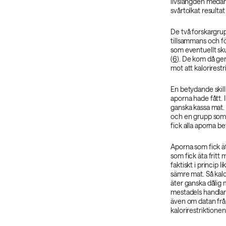
livslängden medan
svårtolkat resulta
De två forskargrup
tillsammans och för
som eventuellt sku
(
6
). De kom då gem
mot att kalorirestr
En betydande skill
aporna hade fått. I
ganska kassa mat.
och en grupp som 
fick alla aporna be
Aporna som fick ät
som fick äta fritt
faktiskt i princip
sämre mat. Så kalo
äter ganska dålig 
mestadels handla
även om datan frå
kalorirestriktionen 