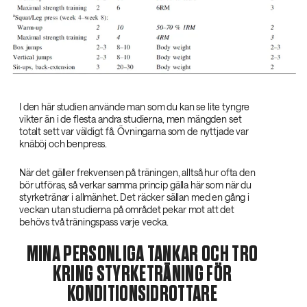
I den här studien använde man som du kan se lite tyngre
vikter än i de flesta andra studierna, men mängden set
totalt sett var väldigt få. Övningarna som de nyttjade var
knäböj och benpress.
När det gäller frekvensen på träningen, alltså hur ofta den
bör utföras, så verkar samma princip gälla här som när du
styrketränar i allmänhet. Det räcker sällan med en gång i
veckan utan studierna på området pekar mot att det
behövs två träningspass varje vecka.
MINA PERSONLIGA TANKAR OCH TRO
KRING STYRKETRÄNING FÖR
KONDITIONSIDROTTARE