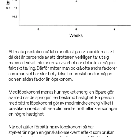
Att mäta prestation på labb är oftast ganska problematiskt
då det är beroende av att idrottaren verkligen tar ut sig
maximalt vilket inte är en självklarhet när det inte är någon
faktiskt tävling. Därför mäter man också ofta andra faktorer
som man vet har stor betydelse för prestationsförmågan
och en sådan faktor är löpekonomi.
Med löpekonomi menas hur mycket energi en löpare gör
av med när de springer i en bestämd hastighet. En person
med bättre löpekonomi gör av med mindre energi vilket i
praktiken innebär att hen blir mindre trött eller kan springa i
en högre hastighet.
När det gäller förbättring av löpekonomi så har
styrketräningen en ganska konsekvent effekt som brukar