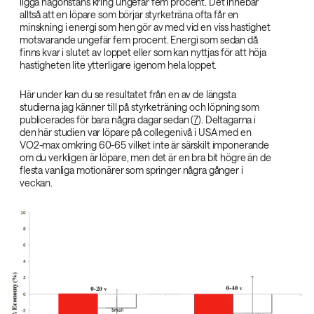
ligga någonstans kring ungefär fem procent. Det innebär
alltså att en löpare som börjar styrketräna ofta får en
minskning i energi som hen gör av med vid en viss hastighet
motsvarande ungefär fem procent. Energi som sedan då
finns kvar i slutet av loppet eller som kan nyttjas för att höja
hastigheten lite ytterligare igenom hela loppet.
Här under kan du se resultatet från en av de längsta
studierna jag känner till på styrketräning och löpning som
publicerades för bara några dagar sedan (
7
). Deltagarna i
den här studien var löpare på collegenivå i USA med en
VO2-max omkring 60-65 vilket inte är särskilt imponerande
om du verkligen är löpare, men det är en bra bit högre än de
flesta vanliga motionärer som springer några gånger i
veckan.