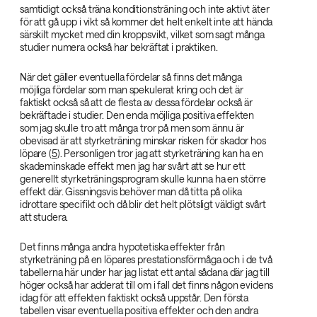
samtidigt också träna konditionsträning och inte aktivt äter
för att gå upp i vikt så kommer det helt enkelt inte att hända
särskilt mycket med din kroppsvikt, vilket som sagt många
studier numera också har bekräftat i praktiken.
När det gäller eventuella fördelar så finns det många
möjliga fördelar som man spekulerat kring och det är
faktiskt också så att de flesta av dessa fördelar också är
bekräftade i studier. Den enda möjliga positiva effekten
som jag skulle tro att många tror på men som ännu är
obevisad är att styrketräning minskar risken för skador hos
löpare (
5
). Personligen tror jag att styrketräning kan ha en
skademinskade effekt men jag har svårt att se hur ett
generellt styrketräningsprogram skulle kunna ha en större
effekt där. Gissningsvis behöver man då titta på olika
idrottare specifikt och då blir det helt plötsligt väldigt svårt
att studera.
Det finns många andra hypotetiska effekter från
styrketräning på en löpares prestationsförmåga och i de två
tabellerna här under har jag listat ett antal sådana där jag till
höger också har adderat till om i fall det finns någon evidens
idag för att effekten faktiskt också uppstår. Den första
tabellen visar eventuella positiva effekter och den andra