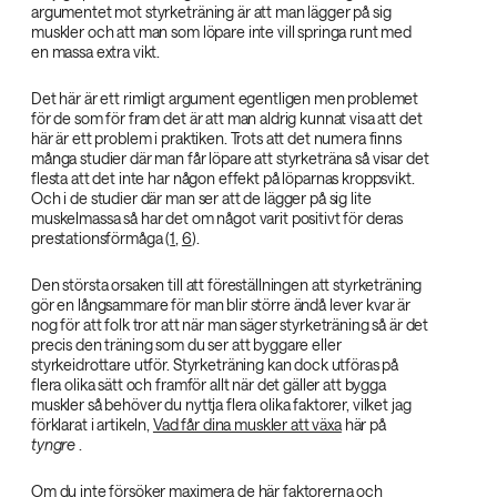
argumentet mot styrketräning är att man lägger på sig
muskler och att man som löpare inte vill springa runt med
en massa extra vikt.
Det här är ett rimligt argument egentligen men problemet
för de som för fram det är att man aldrig kunnat visa att det
här är ett problem i praktiken. Trots att det numera finns
många studier där man får löpare att styrketräna så visar det
flesta att det inte har någon effekt på löparnas kroppsvikt.
Och i de studier där man ser att de lägger på sig lite
muskelmassa så har det om något varit positivt för deras
prestationsförmåga (
1
,
6
).
Den största orsaken till att föreställningen att styrketräning
gör en långsammare för man blir större ändå lever kvar är
nog för att folk tror att när man säger styrketräning så är det
precis den träning som du ser att byggare eller
styrkeidrottare utför. Styrketräning kan dock utföras på
flera olika sätt och framför allt när det gäller att bygga
muskler så behöver du nyttja flera olika faktorer, vilket jag
förklarat i artikeln,
Vad får dina muskler att växa
här på
tyngre‌
.
Om du inte försöker maximera de här faktorerna och