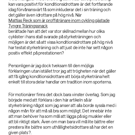
kan vara positivt för konditionsidrottare är det fortfarande
idag förvånansvärt få som inkluderar det i sin träning och
det gäller även idrottare på hög nivå. När
Mattias Reck som är proffstränare inom cykling gästade
Tyngre Träningssnack
berättade han att det var stor skillnad mellan hur olika
cyklister i hans stall svarade på styrketräningen och
möjligen är det så att vissa konditionsidrottare på hög nivå
har testat styrketräning och att just de inte har sett någon
positiv effekt på prestationen?
Personligen är jag dock tveksam till den möjliga
förklaringen utan istället tror jag att trögheten när det gäller
att få igång konditionsidrottare att börja styrketräna helt
enkelt till stora delar handlar om tradition inom sporterna.
För motionärer finns det dock bara vinster överlag. Som jag
började med att förklara i den här artikeln så är
styrketräning något som jag anser att alla borde syssla med i
någon mån för att må så bra som möjligt. Det innebär inte
att man behöver ha som mål att lägga på sig muskler eller
att bli riktigt stark. Även om man bara vill må lite bättre eller
prestera lite bättre som uthållighetsidrottare så har det en
given plats ?.