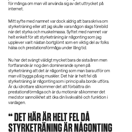
för många om man vill använda sig av det uttrycket på
internet.
Mitt syfte med namnet var dock aldrig att bara skriva om
styrketräning eller att jag skulle vara någon slags förebild
när det styrka och muskelmassa. Syftet med namnet var
helt enkelt för att styrketräning är någonting som jag
upplever varit nästan bortglömt som en viktig del av folks
hälsa och prestationsförmåga under lång tid.
Nu har det svängt väldigt mycket bara de sista åren men
fortfarande är nog den dominerande synen på
styrketräning att det är någonting som man bara utför om
man vill bygga på sig muskler. Det här är helt fel då
styrketräning är någonting som i princip alla borde utföra.
Är du idrottare så kommer det att förbättra din
prestationsförmåga och är du motionär så kommer det
med stor sannolikhet att öka din livskvalité och funktion i
vardagen.
‌ DET HÄR ÄR HELT FEL DÅ
STYRKETRÄNING ÄR NÅGONTING