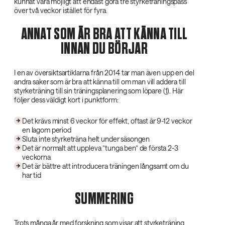
kunnat vara möjligt att endast göra tre styrketräningspass
över två veckor istället för fyra.
ANNAT SOM ÄR BRA ATT KÄNNA TILL
INNAN DU BÖRJAR
I en av översiktsartiklarna från 2014 tar man även upp en del
andra saker som är bra att känna till om man vill addera till
styrketräning till sin träningsplanering som löpare (
1
). Här
följer dess väldigt kort i punktform:
Det krävs minst 6 veckor för effekt, oftast är 9-12 veckor
en lagom period
Sluta inte styrketräna helt under säsongen
Det är normalt att uppleva ”tunga ben” de första 2-3
veckorna
Det är bättre att introducera träningen långsamt om du
har tid
SUMMERING
Trots många år med forskning som visar att styrketräning