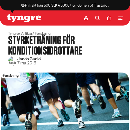
Fri frakt från 500 SEK
5000+ omdömen på Trustpilot
Butik
Recept
Podcast
Artiklar
Tyngre
Artiklar
Forskning
STYRKETRÄNING FÖR
KONDITIONSIDROTTARE
Jacob Gudiol
7 maj 2016
Forskning