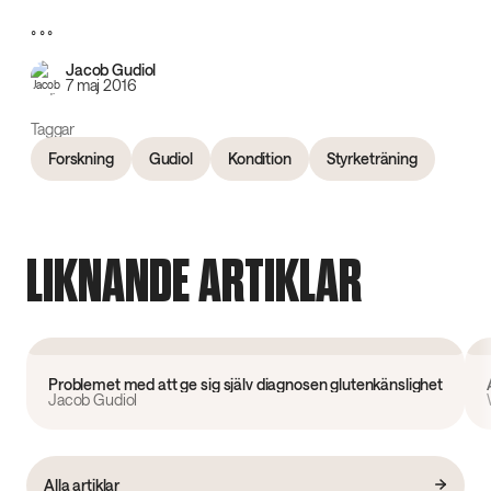
° ° °
Jacob Gudiol
7 maj 2016
Taggar
Forskning
Gudiol
Kondition
Styrketräning
LIKNANDE ARTIKLAR
Forskning
Problemet med att ge sig själv diagnosen glutenkänslighet
Jacob Gudiol
Alla artiklar