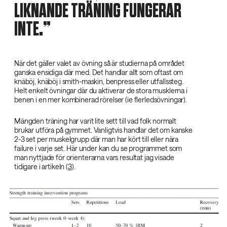
LIKNANDE TRÄNING FUNGERAR
INTE.
När det gäller valet av övning så är studierna på området
ganska ensidiga där med. Det handlar allt som oftast om
knäböj, knäböj i smith-maskin, benpress eller utfallssteg.
Helt enkelt övningar där du aktiverar de stora musklerna i
benen i en mer kombinerad rörelser (ie flerledsövningar).
Mängden träning har varit lite sett till vad folk normalt
brukar utföra på gymmet. Vanligtvis handlar det om kanske
2-3 set per muskelgrupp där man har kört till eller nära
failure i varje set. Här under kan du se programmet som
man nyttjade för orienterarna vars resultat jag visade
tidigare i artikeln (
3
).