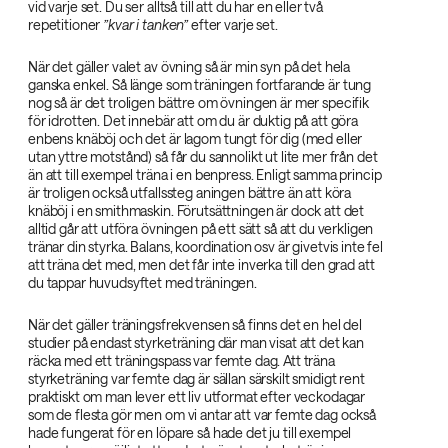
vid varje set. Du ser alltså till att du har en eller två
repetitioner
”kvar i tanken”‌
efter varje set.
När det gäller valet av övning så är min syn på det hela
ganska enkel. Så länge som träningen fortfarande är tung
nog så är det troligen bättre om övningen är mer specifik
för idrotten. Det innebär att om du är duktig på att göra
enbens knäböj och det är lagom tungt för dig (med eller
utan yttre motstånd) så får du sannolikt ut lite mer från det
än att till exempel träna i en benpress. Enligt samma princip
är troligen också utfallssteg aningen bättre än att köra
knäböj i en smithmaskin. Förutsättningen är dock att det
alltid går att utföra övningen på ett sätt så att du verkligen
tränar din styrka. Balans, koordination osv är givetvis inte fel
att träna det med, men det får inte inverka till den grad att
du tappar huvudsyftet med träningen.
När det gäller träningsfrekvensen så finns det en hel del
studier på endast styrketräning där man visat att det kan
räcka med ett träningspass var femte dag. Att träna
styrketräning var femte dag är sällan särskilt smidigt rent
praktiskt om man lever ett liv utformat efter veckodagar
som de flesta gör men om vi antar att var femte dag också
hade fungerat för en löpare så hade det ju till exempel