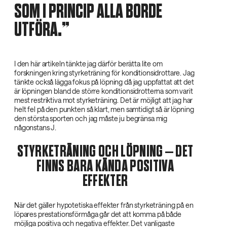
SOM I PRINCIP ALLA BORDE
UTFÖRA.
I den här artikeln tänkte jag därför berätta lite om
forskningen kring styrketräning för konditionsidrottare. Jag
tänkte också lägga fokus på löpning då jag uppfattat att det
är löpningen bland de större konditionsidrotterna som varit
mest restriktiva mot styrketräning. Det är möjligt att jag har
helt fel på den punkten så klart, men samtidigt så är löpning
den största sporten och jag måste ju begränsa mig
någonstans J.
STYRKETRÄNING OCH LÖPNING – DET
FINNS BARA KÄNDA POSITIVA
EFFEKTER
När det gäller hypotetiska effekter från styrketräning på en
löpares prestationsförmåga går det att komma på både
möjliga positiva och negativa effekter. Det vanligaste