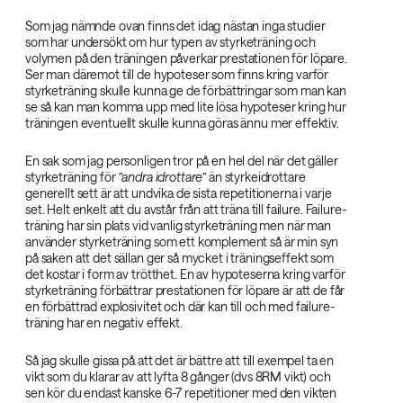
Som jag nämnde ovan finns det idag nästan inga studier
som har undersökt om hur typen av styrketräning och
volymen på den träningen påverkar prestationen för löpare.
Ser man däremot till de hypoteser som finns kring varför
styrketräning skulle kunna ge de förbättringar som man kan
se så kan man komma upp med lite lösa hypoteser kring hur
träningen eventuellt skulle kunna göras ännu mer effektiv.
En sak som jag personligen tror på en hel del när det gäller
styrketräning för
”andra idrottare”‌
än styrkeidrottare
generellt sett är att undvika de sista repetitionerna i varje
set. Helt enkelt att du avstår från att träna till failure. Failure-
träning har sin plats vid vanlig styrketräning men när man
använder styrketräning som ett komplement så är min syn
på saken att det sällan ger så mycket i träningseffekt som
det kostar i form av trötthet. En av hypoteserna kring varför
styrketräning förbättrar prestationen för löpare är att de får
en förbättrad explosivitet och där kan till och med failure-
träning har en negativ effekt.
Så jag skulle gissa på att det är bättre att till exempel ta en
vikt som du klarar av att lyfta 8 gånger (dvs 8RM vikt) och
sen kör du endast kanske 6-7 repetitioner med den vikten