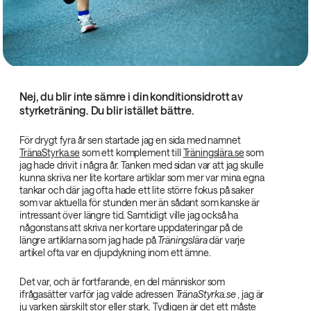
Nej, du blir inte sämre i din konditionsidrott av
styrketräning. Du blir istället bättre.
För drygt fyra år sen startade jag en sida med namnet
TränaStyrka.se
som ett komplement till
Träningslära.se
som
jag hade drivit i några år. Tanken med sidan var att jag skulle
kunna skriva ner lite kortare artiklar som mer var mina egna
tankar och där jag ofta hade ett lite större fokus på saker
som var aktuella för stunden mer än sådant som kanske är
intressant över längre tid. Samtidigt ville jag också ha
någonstans att skriva ner kortare uppdateringar på de
längre artiklarna som jag hade på
Träningslära‌
där varje
artikel ofta var en djupdykning inom ett ämne.
Det var, och är fortfarande, en del människor som
ifrågasätter varför jag valde adressen
TränaStyrka.se‌
, jag är
ju varken särskilt stor eller stark. Tydligen är det ett måste