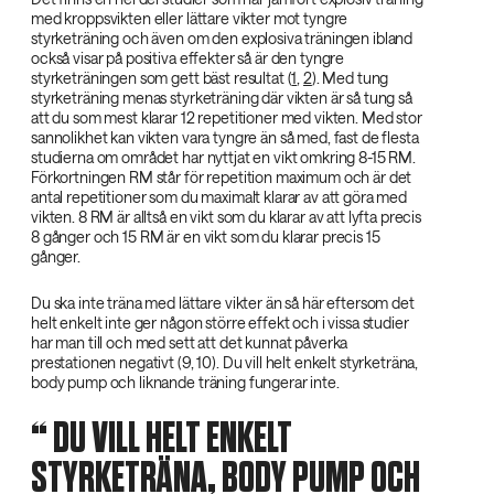
med kroppsvikten eller lättare vikter mot tyngre
styrketräning och även om den explosiva träningen ibland
också visar på positiva effekter så är den tyngre
styrketräningen som gett bäst resultat (
1
,
2
). Med tung
styrketräning menas styrketräning där vikten är så tung så
att du som mest klarar 12 repetitioner med vikten. Med stor
sannolikhet kan vikten vara tyngre än så med, fast de flesta
studierna om området har nyttjat en vikt omkring 8-15 RM.
Förkortningen RM står för repetition maximum och är det
antal repetitioner som du maximalt klarar av att göra med
vikten. 8 RM är alltså en vikt som du klarar av att lyfta precis
8 gånger och 15 RM är en vikt som du klarar precis 15
gånger.
Du ska inte träna med lättare vikter än så här eftersom det
helt enkelt inte ger någon större effekt och i vissa studier
har man till och med sett att det kunnat påverka
prestationen negativt (9, 10). Du vill helt enkelt styrketräna,
body pump och liknande träning fungerar inte.
‌ DU VILL HELT ENKELT
STYRKETRÄNA, BODY PUMP OCH