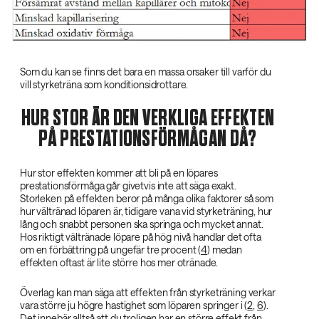
Som du kan se finns det bara en massa orsaker till varför du
vill styrketräna som konditionsidrottare.
HUR STOR ÄR DEN VERKLIGA EFFEKTEN
PÅ PRESTATIONSFÖRMÅGAN DÅ?
Hur stor effekten kommer att bli på en löpares
prestationsförmåga går givetvis inte att säga exakt.
Storleken på effekten beror på många olika faktorer så som
hur vältränad löparen är, tidigare vana vid styrketräning, hur
lång och snabbt personen ska springa och mycket annat.
Hos riktigt vältränade löpare på hög nivå handlar det ofta
om en förbättring på ungefär tre procent (
4
) medan
effekten oftast är lite större hos mer otränade.
Överlag kan man säga att effekten från styrketräning verkar
vara större ju högre hastighet som löparen springer i (
2
,
6
).
Det innebär alltså att du troligen har en större effekt från