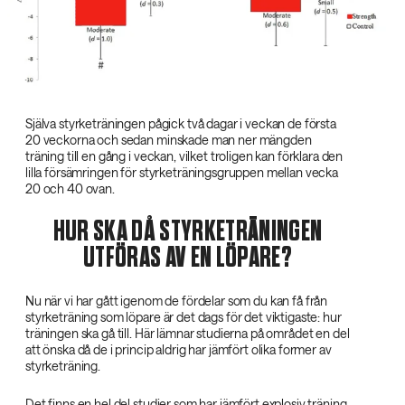
Själva styrketräningen pågick två dagar i veckan de första
20 veckorna och sedan minskade man ner mängden
träning till en gång i veckan, vilket troligen kan förklara den
lilla försämringen för styrketräningsgruppen mellan vecka
20 och 40 ovan.
HUR SKA DÅ STYRKETRÄNINGEN
UTFÖRAS AV EN LÖPARE?
Nu när vi har gått igenom de fördelar som du kan få från
styrketräning som löpare är det dags för det viktigaste: hur
träningen ska gå till. Här lämnar studierna på området en del
att önska då de i princip aldrig har jämfört olika former av
styrketräning.
Det finns en hel del studier som har jämfört explosiv träning