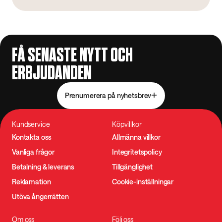
FÅ SENASTE NYTT OCH
ERBJUDANDEN
Prenumerera på nyhetsbrev
Kundservice
Köpvillkor
Kontakta oss
Allmänna villkor
Vanliga frågor
Integritetspolicy
Betalning & leverans
Tillgänglighet
Reklamation
Cookie-inställningar
Utöva ångerrätten
Om oss
Följ oss