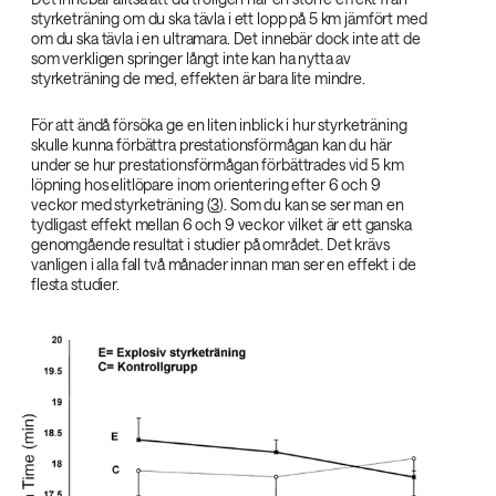
styrketräning om du ska tävla i ett lopp på 5 km jämfört med
om du ska tävla i en ultramara. Det innebär dock inte att de
som verkligen springer långt inte kan ha nytta av
styrketräning de med, effekten är bara lite mindre.
För att ändå försöka ge en liten inblick i hur styrketräning
skulle kunna förbättra prestationsförmågan kan du här
under se hur prestationsförmågan förbättrades vid 5 km
löpning hos elitlöpare inom orientering efter 6 och 9
veckor med styrketräning (
3
). Som du kan se ser man en
tydligast effekt mellan 6 och 9 veckor vilket är ett ganska
genomgående resultat i studier på området. Det krävs
vanligen i alla fall två månader innan man ser en effekt i de
flesta studier.