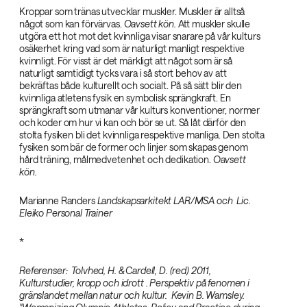
Kroppar som tränas utvecklar muskler. Muskler är alltså
något som kan förvärvas.
Oavsett kön.‌
Att muskler skulle
utgöra ett hot mot det kvinnliga visar snarare på vår kulturs
osäkerhet kring vad som är naturligt manligt respektive
kvinnligt. För visst är det märkligt att något som är så
naturligt samtidigt tycks vara i så stort behov av att
bekräftas både kulturellt och socialt. På så sätt blir den
kvinnliga atletens fysik en symbolisk sprängkraft. En
sprängkraft som utmanar vår kulturs konventioner, normer
och koder om hur vi kan och bör se ut. Så låt därför den
stolta fysiken bli det kvinnliga respektive manliga. Den stolta
fysiken som bär de former och linjer som skapas genom
hård träning, målmedvetenhet och dedikation.
Oavsett
kön.‌
Marianne Randers
Landskapsarkitekt LAR/MSA och
‌
Lic.
Eleiko Personal Trainer‌
‌*
Referenser:
‌
Tolvhed, H. & Cardell, D. (red) 2011,
Kulturstudier, kropp och idrott . Perspektiv på fenomen i
gränslandet mellan natur och kultur.
‌
Kevin B. Wamsley.‌