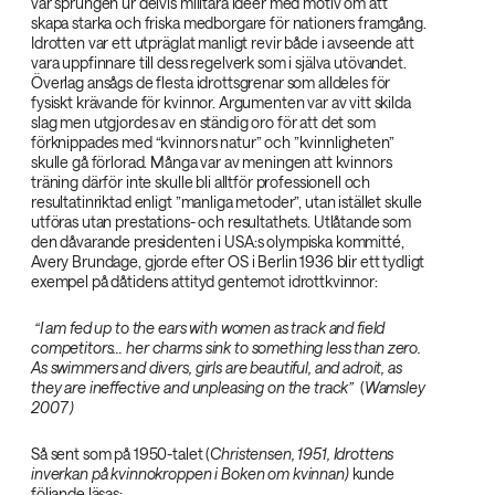
var sprungen ur delvis militära idéer med motiv om att
skapa starka och friska medborgare för nationers framgång.
Idrotten var ett utpräglat manligt revir både i avseende att
vara uppfinnare till dess regelverk som i själva utövandet.
Överlag ansågs de flesta idrottsgrenar som alldeles för
fysiskt krävande för kvinnor. Argumenten var av vitt skilda
slag men utgjordes av en ständig oro för att det som
förknippades med “kvinnors natur” och ”kvinnligheten”
skulle gå förlorad. Många var av meningen att kvinnors
träning därför inte skulle bli alltför professionell och
resultatinriktad enligt ”manliga metoder”, utan istället skulle
utföras utan prestations- och resultathets. Utlåtande som
den dåvarande presidenten i USA:s olympiska kommitté,
Avery Brundage, gjorde efter OS i Berlin 1936 blir ett tydligt
exempel på dåtidens attityd gentemot idrottkvinnor:
“I am fed up to the ears with women as track and field
competitors… her charms sink to something less than zero.
As swimmers and divers, girls are beautiful, and adroit, as
they are ineffective and unpleasing on the track” ‌
(
Wamsley
2007‌
)‌
Så sent som på 1950-talet (
Christensen, 1951, Idrottens
inverkan på kvinnokroppen i Boken om kvinnan)‌
kunde
följande läsas: