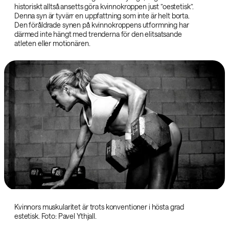
historiskt alltså ansetts göra kvinnokroppen just ”oestetisk”.
Denna syn är tyvärr en uppfattning som inte är helt borta.
Den föråldrade synen på kvinnokroppens utformning har
därmed inte hängt med trenderna för den elitsatsande
atleten eller motionären.
Kvinnors muskularitet är trots konventioner i hösta grad
estetisk. Foto: Pavel Ythjall.