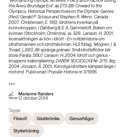
"Womanizing Olympic Athletes: Policy and Practice during
the Avery Brundage Era". aa 273-281 Onward to the
Olympics, Historical Perspectives on the Olympic Games.‌
(Red.) Gerald P. Schaus and Stephen R. Wenn. Canada
2007.
‌
Christensen, E. 1951, Idrottens inverkan på
kvinnokroppen, i Dahlberg & S. A. Gammetoft, Boken om
kvinnan (Stockholm, Örnkrona), ss. 329.
‌
Larsson, H. 2001,
Iscensättningen av kön i idrott - En nutidshistoria om
idrottsmannen och idrottskvinnan. HLS förlag.
‌
Mogren, I. &
Trosell, L.993, Att spränga gränser. Små idrottsflickor blir
stora (Farsta: SISU)
‌
Larsson, H. 2004, Idrott och genus -
kroppens materialisering. DANSK SOCIOLOGI Nr. 2/15. årg.
2004
‌
Jönsson, Å. 2001, Kvinnliga idrottare kämpad länge i
motvind. Publicerad i Populär Historia nr 3/1995.‌
***
Marianne Randers
12 oktober 2014
Taggar
Filosofi
Gästkrönika
Genusfrågor
Styrketräning