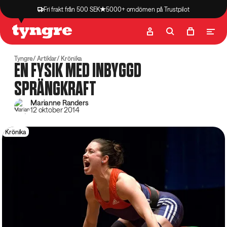
Fri frakt från 500 SEK
5000+ omdömen på Trustpilot
Butik
Recept
Podcast
Artiklar
Tyngre
Artiklar
Krönika
EN FYSIK MED INBYGGD
SPRÄNGKRAFT
Marianne Randers
12 oktober 2014
Krönika