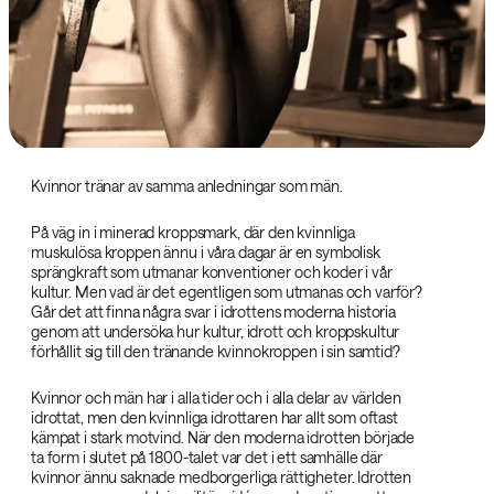
Kvinnor tränar av samma anledningar som män.
På väg in i minerad kroppsmark, där den kvinnliga
muskulösa kroppen ännu i våra dagar är en symbolisk
sprängkraft som utmanar konventioner och koder i vår
kultur. Men vad är det egentligen som utmanas och varför?
Går det att finna några svar i idrottens moderna historia
genom att undersöka hur kultur, idrott och kroppskultur
förhållit sig till den tränande kvinnokroppen i sin samtid?
Kvinnor och män har i alla tider och i alla delar av världen
idrottat, men den kvinnliga idrottaren har allt som oftast
kämpat i stark motvind. När den moderna idrotten började
ta form i slutet på 1800-talet var det i ett samhälle där
kvinnor ännu saknade medborgerliga rättigheter. Idrotten