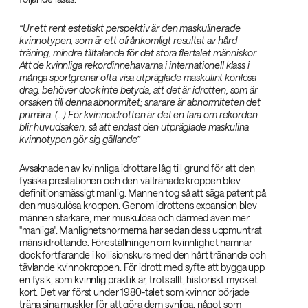
“Ur ett rent estetiskt perspektiv är den maskulinerade
kvinnotypen, som är ett ofrånkomligt resultat av hård
träning, mindre tilltalande för det stora flertalet människor.
Att de kvinnliga rekordinnehavarna i internationell klass i
många sportgrenar ofta visa utpräglade maskulint könlösa
drag, behöver dock inte betyda, att det är idrotten, som är
orsaken till denna abnormitet; snarare är abnormiteten det
primära. (...) För kvinnoidrotten är det en fara om rekorden
blir huvudsaken, så att endast den utpräglade maskulina
kvinnotypen gör sig gällande”‌
Avsaknaden av kvinnliga idrottare låg till grund för att den
fysiska prestationen och den vältränade kroppen blev
definitionsmässigt manlig. Mannen tog så att säga patent på
den muskulösa kroppen. Genom idrottens expansion blev
männen starkare, mer muskulösa och därmed även mer
"manliga". Manlighetsnormerna har sedan dess uppmuntrat
mäns idrottande. Föreställningen om kvinnlighet hamnar
dock fortfarande i kollisionskurs med den hårt tränande och
tävlande kvinnokroppen. För idrott med syfte att bygga upp
en fysik, som kvinnlig praktik är, trots allt, historiskt mycket
kort. Det var först under 1980-talet som kvinnor började
träna sina muskler för att göra dem synliga, något som