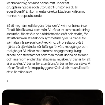
kvinna vänt sig om mot henne mitt under ett
gruppträningspass och utbrustit "Hur stor ska du bli
egentligen!?" En kommentar direkt riktad som kritik mot
hennes kropps utseende.
Så låt mig härmed klargöra följande: Vi kvinnor tränar inte
för att försöka
se ut‌
som män. Vi tränar av samma anledning
som‌
män; för att öka och förbättra vår kraft och styrka, för
att utforma en atletisk och symmetrisk fysik. Vi tränar för
vår hälsa, vår personliga utveckling, vår prestation, vårt
hjärta, vår självkänsla, vår fåfänga,för våra medgångar och
motgångar. Vi tränar med samma engagemang, tunga
arbete och strävsamhet som män för att uppnå de former
och linjer som endast kan skapas av muskler. Vi tränar för att
vi är atleter. Vi tränar för att må bra. Vi tränar för oss själva. Vi
tränar för att vi är kroppsbyggare.*Och vi blir muskulösa för
att vi är människor.
‌*