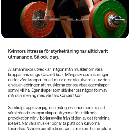
Kvinnors intresse för styrketräning har alltid varit
utmanande. Så ock idag.
Alla människor utvecklar i någon mån muskler om våra
kroppar ansträngs.
Oavsett kön‌
. Många av oss anstränger
därför våra kroppar för att musklerna ska utvecklas, av den
enkla anledningen att musklerna ger oss vissa egenskaper
som vi vill ha. Egenskaper som skänker oss någon form av
mål och mening med vår färd.
Oavsett kön‌
.
Samtidigt upplever jag, och många kvinnor med mig, att
våra tränade kroppar skapar utrymme för kritik och
provokation när vi börjar avvika från bilden av det feminina
idealet. När våra muskler börjar ta plats och kurvorna
förändras. Nyligen berättade en vän till mig om hur en äldre