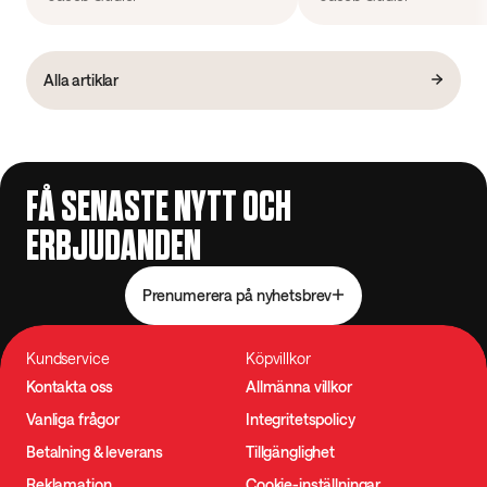
Alla artiklar
FÅ SENASTE NYTT OCH
ERBJUDANDEN
Prenumerera på nyhetsbrev
Kundservice
Köpvillkor
Kontakta oss
Allmänna villkor
Vanliga frågor
Integritetspolicy
Betalning & leverans
Tillgänglighet
Reklamation
Cookie-inställningar