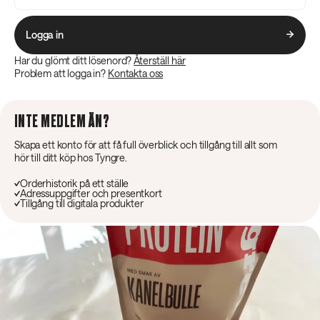
Logga in
Har du glömt ditt lösenord?
Återställ här
Problem att logga in?
Kontakta oss
INTE MEDLEM ÄN?
Skapa ett konto för att få full överblick och tillgång till allt som
hör till ditt köp hos Tyngre.
Orderhistorik på ett ställe
Adressuppgifter och presentkort
Tillgång till digitala produkter