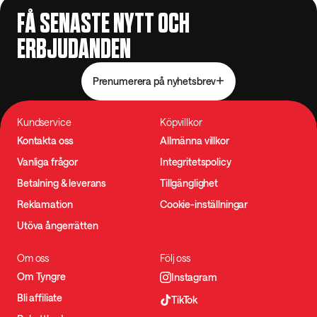
FÅ SENASTE NYTT OCH
ERBJUDANDEN
Prenumerera på nyhetsbrev
Kundservice
Köpvillkor
Kontakta oss
Allmänna villkor
Vanliga frågor
Integritetspolicy
Betalning & leverans
Tillgänglighet
Reklamation
Cookie-inställningar
Utöva ångerrätten
Om oss
Följ oss
Om Tyngre
Instagram
Bli affiliate
TikTok