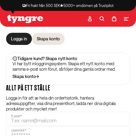
Fri frakt från 500 SEK
5000+ omdömen på Trustpilot
Butik
Recept
Podcast
Artiklar
Logga in
Skapa konto
Tidigare kund? Skapa nytt konto
Vi har bytt inloggningssystem. Skapa ett nytt konto med
samma e-post som förut, så följer dina gamla ordrar med.
Skapa konto
ALLT PÅ ETT STÄLLE
Logga in för att se hela din orderhistorik, hantera
adressuppgifter, visa dina presentkort, ladda ner dina digitala
produkter och mycket mer!
E-post
*
Lösenord
*