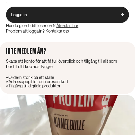
Logga in
Har du glömt ditt lösenord?
Återställ här
Problem att logga in?
Kontakta oss
INTE MEDLEM ÄN?
Skapa ett konto för att få full överblick och tillgång till allt som
hör till ditt köp hos Tyngre.
Orderhistorik på ett ställe
Adressuppgifter och presentkort
Tillgång till digitala produkter