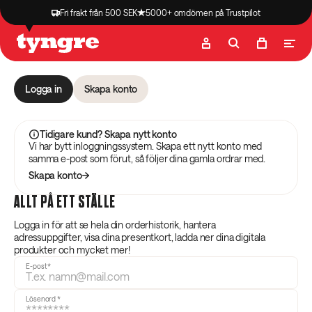
Fri frakt från 500 SEK
5000+ omdömen på Trustpilot
Butik
Recept
Podcast
Artiklar
Logga in
Skapa konto
Tidigare kund? Skapa nytt konto
Vi har bytt inloggningssystem. Skapa ett nytt konto med
samma e-post som förut, så följer dina gamla ordrar med.
Skapa konto
ALLT PÅ ETT STÄLLE
Logga in för att se hela din orderhistorik, hantera
adressuppgifter, visa dina presentkort, ladda ner dina digitala
produkter och mycket mer!
E-post
*
Lösenord
*