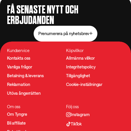
FÅ SENASTE NYTT OCH
ERBJUDANDEN
Prenumerera på nyhetsbrev
Kundservice
Köpvillkor
Kontakta oss
Allmänna villkor
Vanliga frågor
Integritetspolicy
Betalning & leverans
Tillgänglighet
Reklamation
Cookie-inställningar
Utöva ångerrätten
Om oss
Följ oss
Om Tyngre
Instagram
Bli affiliate
TikTok