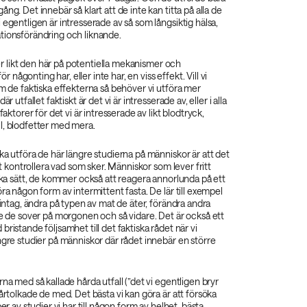
ng. Det innebär så klart att de inte kan titta på alla de
 egentligen är intresserade av så som långsiktig hälsa,
tionsförändring och liknande.
dier likt den här på potentiella mekanismer och
för någonting har, eller inte har, en viss effekt. Vill vi
om de faktiska effekterna så behöver vi utföra mer
är utfallet faktiskt är det vi är intresserade av, eller i alla
kfaktorer för det vi är intresserade av likt blodtryck,
l, blodfetter med mera.
ka utföra de här längre studierna på människor är att det
att kontrollera vad som sker. Människor som lever fritt
lika sätt, de kommer också att reagera annorlunda på ett
öra någon form av intermittent fasta. De lär till exempel
riintag, ändra på typen av mat de äter, förändra andra
ge de sover på morgonen och så vidare. Det är också ett
ristande följsamhet till det faktiska rådet när vi
ngre studier på människor där rådet innebär en större
.
rna med så kallade hårda utfall (”det vi egentligen bryr
vårtolkade de med. Det bästa vi kan göra är att försöka
per av studier vi har till någon form av helhet, bästa