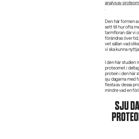
analys av proteom
.
Den här formen av 
sett till hur ofta 
tarmfloran där vi
förändras över tid
vet sällan vad olik
vi ska kunna nyttja 
I den här studien m
proteomet i deltag
protein i den här
sju dagarna med fa
flesta av dessa pro
mindre vad en för
SJU D
PROTEO