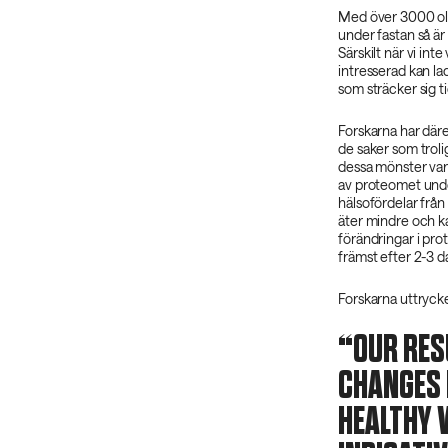
Med över 3000 oli
under fastan så är d
Särskilt när vi int
intresserad kan la
som sträcker sig t
Forskarna har däre
de saker som troli
dessa mönster var
av proteomet under
hälsofördelar från
äter mindre och kan
förändringar i pro
främst efter 2-3 da
Forskarna uttrycker
OUR RES
CHANGES 
HEALTHY 