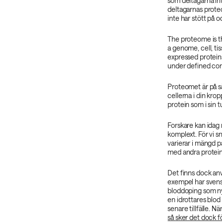
som deltagarna in
deltagarnas prote
inte har stött på 
The proteome is th
a genome, cell, tis
expressed proteins 
under defined con
Proteomet är på sät
cellerna i din kropp
protein som i sin t
Forskare kan idag 
komplext. För vi 
varierar i mängd på
med andra protein
Det finns dock an
exempel har svensk
bloddoping som ny
en idrottares blod 
senare tillfälle. N
så sker det dock f