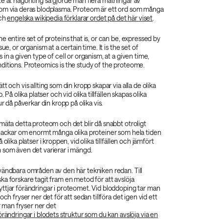
te åt någonting så gjorde man flera mätningar av
om via deras blodplasma. Proteom är ett ord som många
och
engelska wikipedia förklarar ordet på det här viset
.
e entire set of proteins that is, or can be, expressed by
sue, or organism at a certain time. It is the set of
in a given type of cell or organism, at a given time,
ditions. Proteomics is the study of the proteome.
t och vis allting som din kropp skapar via alla de olika
. På olika platser och vid olika tillfällen skapas olika
ur då påverkar din kropp på olika vis.
mäta detta proteom och det blir då snabbt otroligt
snackar om enormt många olika proteiner som hela tiden
 olika platser i kroppen, vid olika tillfällen och jämfört
 som även det varierar i mängd.
vändbara områden av den här tekniken redan. Till
a forskare tagit fram en metod för att avslöja
ttjar förändringar i proteomet. Vid bloddoping tar man
och fryser ner det för att sedan tillföra det igen vid ett
är man fryser ner det
örändringar i blodets struktur som du kan avslöja via en