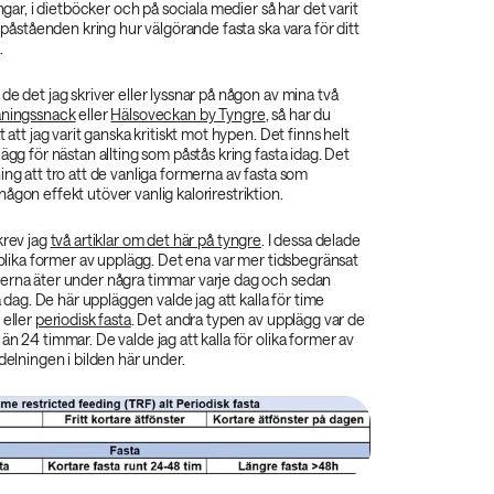
ingar, i dietböcker och på sociala medier så har det varit
a påståenden kring hur välgörande fasta ska vara för ditt
.
de det jag skriver eller lyssnar på någon av mina två
äningssnack
eller
Hälsoveckan by Tyngre
, så har du
t att jag varit ganska kritiskt mot hypen. Det finns helt
ägg för nästan allting som påstås kring fasta idag. Det
ing att tro att de vanliga formerna av fasta som
ågon effekt utöver vanlig kalorirestriktion.
krev jag
två artiklar om det här på tyngre
. I dessa delade
å olika former av upplägg. Det ena var mer tidsbegränsat
erna äter under några timmar varje dag och sedan
ta dag. De här uppläggen valde jag att kalla för time
 eller
periodisk fasta
. Det andra typen av upplägg var de
än 24 timmar. De valde jag att kalla för olika former av
ndelningen i bilden här under.