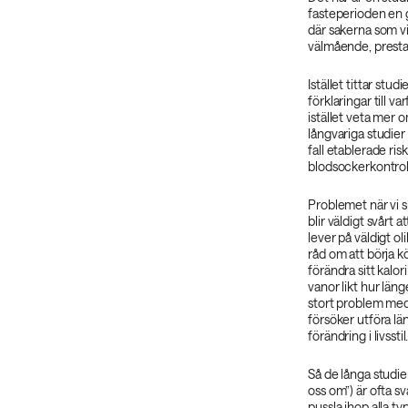
fasteperioden en gå
där sakerna som vi
välmående, presta
Istället tittar stu
förklaringar till var
istället veta mer 
långvariga studier d
fall etablerade ris
blodsockerkontrol
Problemet när vi s
blir väldigt svårt 
lever på väldigt o
råd om att börja k
förändra sitt kalo
vanor likt hur län
stort problem med b
försöker utföra lä
förändring i livsstil
Så de långa studie
oss om”) är ofta s
pussla ihop alla ty