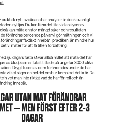
et
praktisk nytt av sådana här analyser är dock ovanligt
metoden nyttjas. Du kan likna det lite vid analyser av
 också kan mäta en stor mängd saker och resultaten
, de förändras beroende på var vi gör mätningen och vi
a förändringar faktiskt innebär i praktiken, än mindre hur
det vi mäter för att få till en förbättring.
ed sju dagars fasta så var alltså målet att mäta det här
arnas blodplasma. Totalt tittade på ungefär 3000 olika
 studien. Drygt tusen av dem förändrades under de här
sta vilket säger en hel del om hur komplext detta är. De
tein vet man inte riktigt vad de har för roll och än
ändring innebär.
AGAR UTAN MAT FÖRÄNDRAR
MET – MEN FÖRST EFTER 2-3
DAGAR