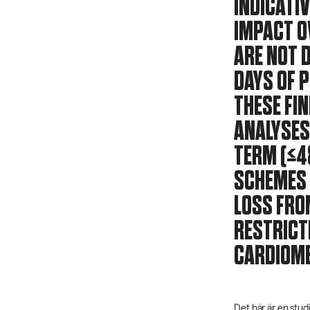
INDICATIV
IMPACT O
ARE NOT D
DAYS OF 
THESE FIN
ANALYSES
TERM (≤4
SCHEMES 
LOSS FRO
RESTRICTI
CARDIOME
Det här är en stu