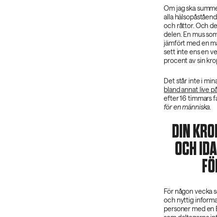
Om jag ska summera
alla hälsopåståend
och råttor. Och de
delen. En mus som 
jämfört med en mä
sett inte ens en 
procent av sin kro
Det står inte i min
bland annat live 
efter 16 timmars f
för en människa
.
DIN KRO
OCH IDA
FÖ
För någon vecka se
och nyttig informa
personer med en BM