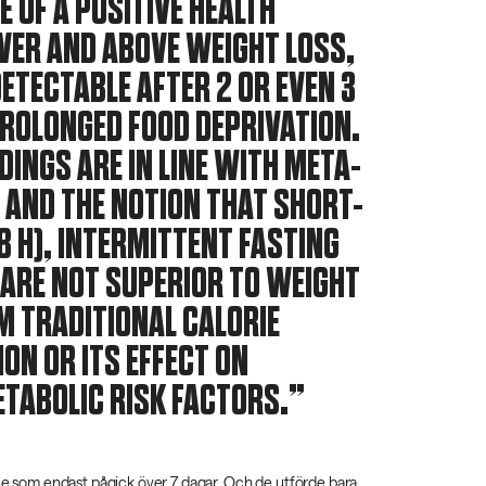
E OF A POSITIVE HEALTH
VER AND ABOVE WEIGHT LOSS,
ETECTABLE AFTER 2 OR EVEN 3
PROLONGED FOOD DEPRIVATION.
DINGS ARE IN LINE WITH META-
 AND THE NOTION THAT SHORT-
8 H), INTERMITTENT FASTING
ARE NOT SUPERIOR TO WEIGHT
M TRADITIONAL CALORIE
ON OR ITS EFFECT ON
TABOLIC RISK FACTORS.
die som endast pågick över 7 dagar. Och de utförde bara