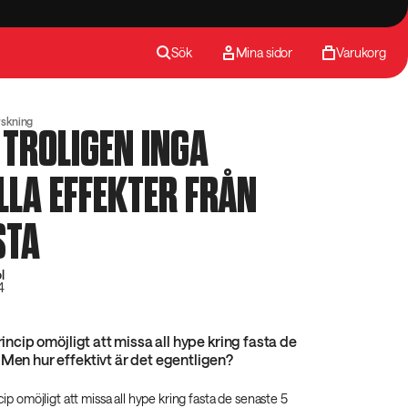
Sök
Mina sidor
Varukorg
rskning
 TROLIGEN INGA
LLA EFFEKTER FRÅN
STA
l
4
princip omöjligt att missa all hype kring fasta de
 Men hur effektivt är det egentligen?
ncip omöjligt att missa all hype kring fasta de senaste 5