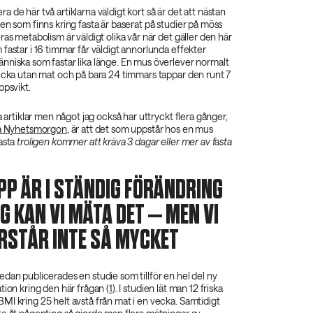
 de här två artiklarna väldigt kort så är det att nästan
en som finns kring fasta är baserat på studier på möss
ras metabolism är väldigt olika vår när det gäller den här
fastar i 16 timmar får väldigt annorlunda effekter
nniska som fastar lika länge. En mus överlever normalt
vecka utan mat och på bara 24 timmars tappar den runt 7
ppsvikt.
a artiklar men något jag också har uttryckt flera gånger,
på Nyhetsmorgon
, är att det som uppstår hos en mus
asta
troligen kommer att kräva 3 dagar eller mer av fasta
PP ÄR I STÄNDIG FÖRÄNDRING
G KAN VI MÄTA DET – MEN VI
RSTÅR INTE SÅ MYCKET
dan publicerades en studie som tillför en hel del ny
tion kring den här frågan (
1
). I studien lät man 12 friska
I kring 25 helt avstå från mat i en vecka. Samtidigt