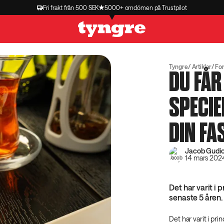
Fri frakt från 500 SEK
5000+ omdömen på Trustpilot
Tyngre
Artiklar
Fo
DU FÅR
SPECIE
DIN FA
Jacob Gudio
14 mars 202
Det har varit i 
senaste 5 åren.
Det har varit i pri