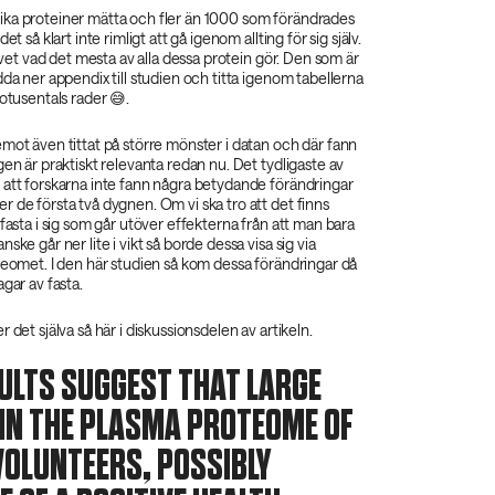
ka proteiner mätta och fler än 1000 som förändrades
et så klart inte rimligt att gå igenom allting för sig själv.
e vet vad det mesta av alla dessa protein gör. Den som är
dda ner appendix till studien och titta igenom tabellerna
iotusentals rader 😅.
mot även tittat på större mönster i datan och där fann
gen är praktiskt relevanta redan nu. Det tydligaste av
 att forskarna inte fann några betydande förändringar
 de första två dygnen. Om vi ska tro att det finns
 fasta i sig som går utöver effekterna från att man bara
ske går ner lite i vikt så borde dessa visa sig via
teomet. I den här studien så kom dessa förändringar då
gar av fasta.
 det själva så här i diskussionsdelen av artikeln.
ULTS SUGGEST THAT LARGE
IN THE PLASMA PROTEOME OF
VOLUNTEERS, POSSIBLY