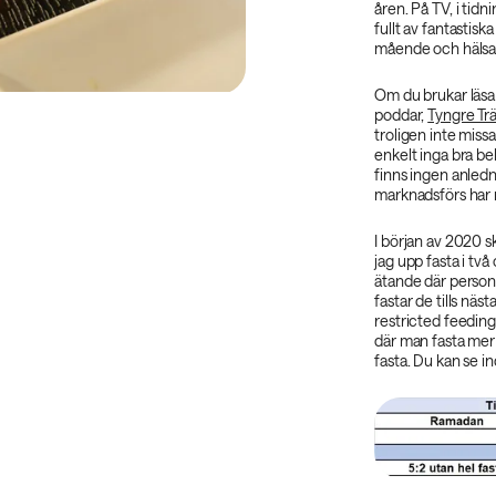
åren. På TV, i tidn
fullt av fantastisk
mående och hälsa
Om du brukar läsa 
poddar,
Tyngre Tr
troligen inte missa
enkelt inga bra bel
finns ingen anledn
marknadsförs har n
I början av 2020 s
jag upp fasta i tv
ätande där person
fastar de tills näs
restricted feeding
där man fasta mer 
fasta. Du kan se i