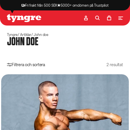
Fri frakt från 500 SEK
5000+ omdömen på Trustpilot
Butik
Recept
Podcast
Artiklar
Tyngre
Artiklar
John doe
JOHN DOE
Filtrera och sortera
2 resultat