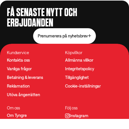
FÅ SENASTE NYTT OCH
ERBJUDANDEN
Prenumerera på nyhetsbrev
Kundservice
Köpvillkor
Kontakta oss
Allmänna villkor
Vanliga frågor
Integritetspolicy
Betalning & leverans
Tillgänglighet
Reklamation
Cookie-inställningar
Utöva ångerrätten
Om oss
Följ oss
Om Tyngre
Instagram
Bli affiliate
TikTok