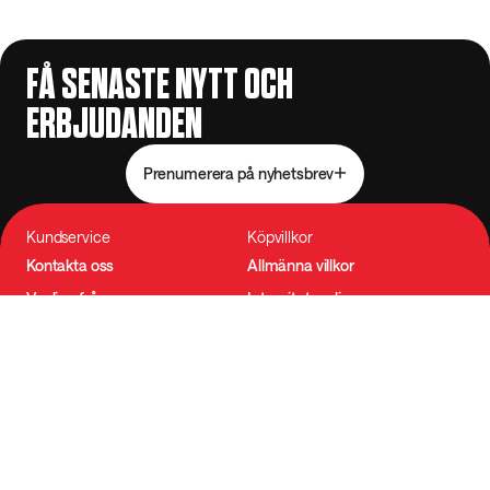
FÅ SENASTE NYTT OCH
ERBJUDANDEN
Prenumerera på nyhetsbrev
Kundservice
Köpvillkor
Kontakta oss
Allmänna villkor
Vanliga frågor
Integritetspolicy
Betalning & leverans
Tillgänglighet
Reklamation
Cookie-inställningar
Utöva ångerrätten
Om oss
Följ oss
Om Tyngre
Instagram