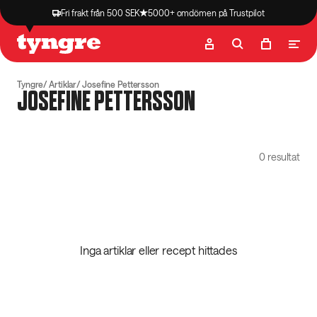
Fri frakt från 500 SEK
5000+ omdömen på Trustpilot
Butik
Recept
Podcast
Artiklar
Tyngre
Artiklar
Josefine Pettersson
JOSEFINE PETTERSSON
0 resultat
Inga artiklar eller recept hittades