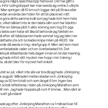
na göra några specifika lopp framöver. Det har gått (i
a. Inför Lidingöloppet kan man seeda sig online (i utbyte
. Man springer då 10 km och loggar det på Strava eller
edan använda den tiden för att bli placerad i rätt
lle göra detta samma kväll som jag hade kört hem hela
, vilket såklart inte är den bästa idén som har kläckts i
ter en bilresa på 6 h aktiv körning som tog 9 h pga
s bebis som hatar att åka bil behövde jag faktiskt en
å efter att båda barnen hade somnat tog jag bilen ner
 plattaste yta och lyckades knipa milen på 48:20. Var
kunde då seeda in mig i startgrupp 4. Men det kom med
 överbelastade vader och en överbelastad fot. Det
els på stillasittande hela dagen innan en brutal maxning,
jag hade infört rätt mycket mer hopp i min träning i
, så det blev för mycket helt enkelt.
tet av juli, vilket inte alls var bra då jag hade Jönköping
e augusti. Månaden mellan skadan och Jönköping
ag ca 50 km totalt och som längst 6 km. Ingen bra
et också reflekteras i tiden på Jönköping Marathon som
36 min. Jag hade hoppats på runt 4 timmar… Men sånt är
ra att gå vidare!
ade jag efter Jönköping Marathon ca 1 månad kvar till