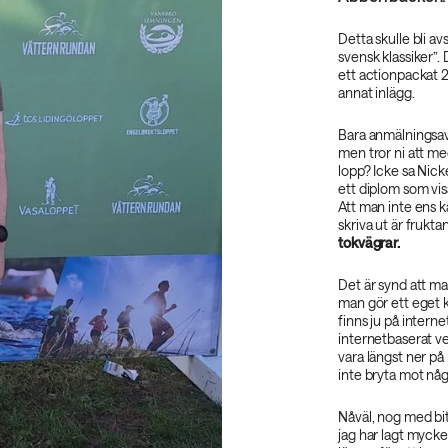
Detta skulle bli a
svensk klassiker”. 
ett actionpackat 
annat inlägg.
Bara anmälningsavg
men tror ni att me
lopp? Icke sa Nick
ett diplom som visa
Att man inte ens k
skriva ut är frukta
tokvägrar.
Det är synd att m
man gör ett eget kl
finns ju på intern
internetbaserat ve
vara längst ner på
inte bryta mot någ
Nåväl, nog med bitt
jag har lagt mycket