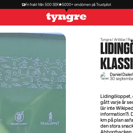
Fri frakt från 500 SEK
5000+ omdömen på Trustpilot
Tyngre
Artiklar
Re
LIDING
KLASS
Daniel Daler
30 septemb
Lidingöloppet, 
gått varje år s
(är inte Wikipe
information?). 
km på plan asfa
den stora snac
Abborrbacken.