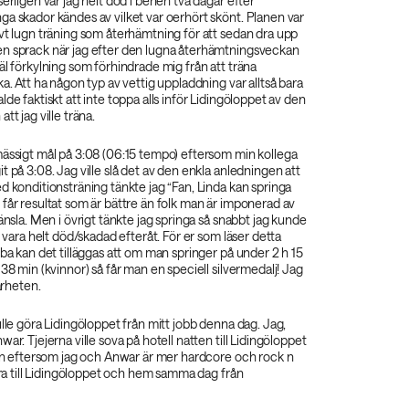
serligen var jag helt död i benen två dagar efter
a skador kändes av vilket var oerhört skönt. Planen var
vt lugn träning som återhämtning för att sedan dra upp
n sprack när jag efter den lugna återhämtningsveckan
äl förkylning som förhindrade mig från att träna
ka. Att ha någon typ av vettig uppladdning var alltså bara
de faktiskt att inte toppa alls inför Lidingöloppet av den
tt jag ville träna.
mässigt mål på 3:08 (06:15 tempo) eftersom min kollega
t på 3:08. Jag ville slå det av den enkla anledningen att
d konditionsträning tänkte jag “Fan, Linda kan springa
får resultat som är bättre än folk man är imponerad av
känsla. Men i övrigt tänkte jag springa så snabbt jag kunde
t vara helt död/skadad efteråt. För er som läser detta
bba kan det tilläggas att om man springer på under 2 h 15
 38 min (kvinnor) så får man en speciell silvermedalj! Jag
närheten.
ulle göra Lidingöloppet från mitt jobb denna dag. Jag,
ar. Tjejerna ville sova på hotell natten till Lidingöloppet
men eftersom jag och Anwar är mer hardcore och rock n
köra till Lidingöloppet och hem samma dag från