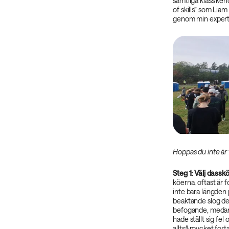
samtliga klassikerl
of skills” som Liam
genom min experti
Hoppas du inte är 
Steg 1: Välj dass
köerna, oftast är f
inte bara längden p
beaktande slog det
befogande, medans 
hade ställt sig fe
alltså mycket forta