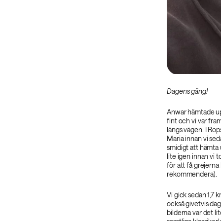
Dagens gäng!
Anwar hämtade up
fint och vi var fr
längs vägen. I Rop
Maria innan vi seda
smidigt att hämta
lite igen innan vi 
för att få grejerna 
rekommendera).
Vi gick sedan 1,7 km
också givetvis dag
bilderna var det l