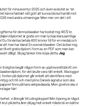
vslutet för mina äventyr 2025 och även avslutet av “en
Det känns faktiskt rätt gött att kunna blicka framåt mot
2026 med andra utmaningar. Men mer om det i ett
ifterna för denna klassiker har kostat mig 4672 kr,
daljen/diplomet är gratis om man lyckas klara samtliga
e! Du förväntas betala 600 kronor till för en medalj och
r att man har klarat En svensk klassiker. Det äcklar mig.
an få ett gratis diplom i form av en PDF som man kan
nsvärt dåligt. Så jag tänker inte köpa detta.
Jag
an troligtvis begår någon form av upphovsrättsbrott om
assikerdiplom, för det skulle vara rätt enkelt. Alla loggor
et, fonten på diplomet går enkelt att identifiera med
rktyg och till och med prins Daniels signatur som ska
 pappret finns på hans wikipediasida. Men givetvis ska vi
ra lagar här!
erhet, vi återgår till Lidingöloppet! Min löpning är något
 krut på detta året då jag helt enkelt måste bli en bättre