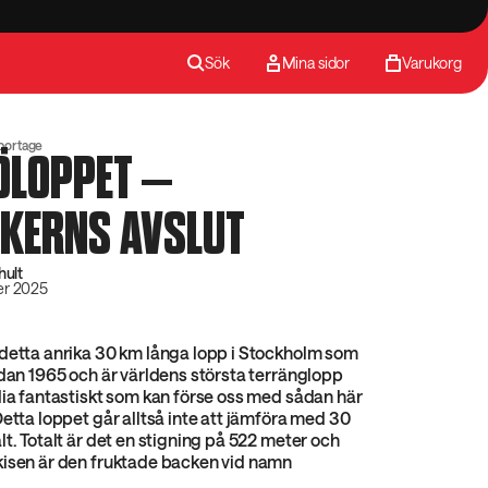
Sök
Mina sidor
Varukorg
portage
ÖLOPPET –
IKERNS AVSLUT
hult
er 2025
detta anrika 30 km långa lopp i Stockholm som
edan 1965 och är världens största terränglopp
dia fantastiskt som kan förse oss med sådan här
Detta loppet går alltså inte att jämföra med 30
lt. Totalt är det en stigning på 522 meter och
kisen är den fruktade backen vid namn