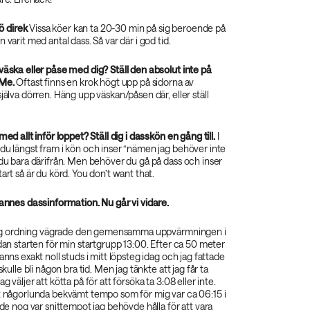
kö direk
Vissa köer kan ta 20-30 min på sig beroende på
 varit med antal dass. Så var där i god tid.
väska eller påse med dig? Ställ den absolut inte på
 Me.
Oftast finns en krok högt upp på sidorna av
själva dörren. Häng upp väskan/påsen där, eller ställ
med allt inför loppet? Ställ dig i dasskön en gång till.
I
du längst fram i kön och inser “nämen jag behöver inte
 du bara därifrån. Men behöver du gå på dass och inser
art så är du körd. You don’t want that.
Dannes dassinformation. Nu går vi vidare.
anlig ordning vägrade den gemensamma uppvärmningen i
edan starten för min startgrupp 13:00. Efter ca 50 meter
anns exakt noll studs i mitt löpsteg idag och jag fattade
skulle bli någon bra tid. Men jag tänkte att jag får ta
g väljer att kötta på för att försöka ta 3:08 eller inte.
tt någorlunda bekvämt tempo som för mig var ca 06:15 i
ande nog var snittempot jag behövde hålla för att vara