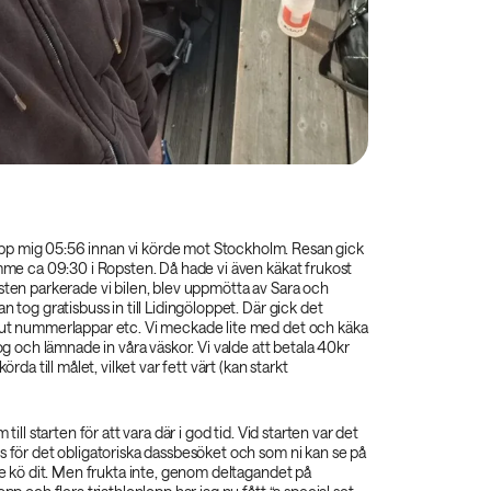
p mig 05:56 innan vi körde mot Stockholm. Resan gick
amme ca 09:30 i Ropsten. Då hade vi även käkat frukost
sten parkerade vi bilen, blev uppmötta av Sara och
n tog gratisbuss in till Lidingöloppet. Där gick det
 ut nummerlappar etc. Vi meckade lite med det och käka
tog och lämnade in våra väskor. Vi valde att betala 40kr
körda till målet, vilket var fett värt (kan starkt
 till starten för att vara där i god tid. Vid starten var det
s för det obligatoriska dassbesöket och som ni kan se på
ite kö dit. Men frukta inte, genom deltagandet på