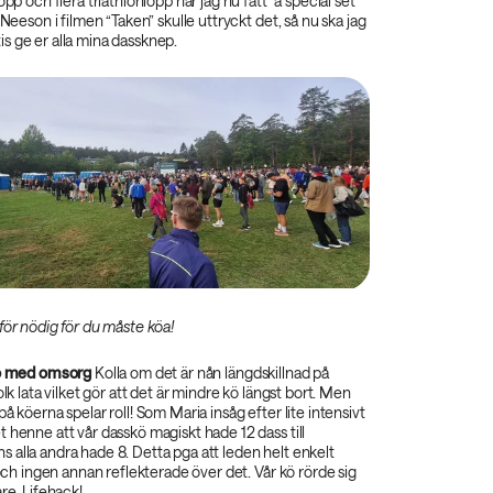
opp och flera triathlonlopp har jag nu fått “a special set
 Neeson i filmen “Taken” skulle uttryckt det, så nu ska jag
s ge er alla mina dassknep.
för nödig för du måste köa!
kö med omsorg
Kolla om det är nån längdskillnad på
olk lata vilket gör att det är mindre kö längst bort. Men
å köerna spelar roll! Som Maria insåg efter lite intensivt
 henne att vår dasskö magiskt hade 12 dass till
alla andra hade 8. Detta pga att leden helt enkelt
l och ingen annan reflekterade över det. Vår kö rörde sig
re. Lifehack!