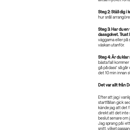
Steg 2: Ställ dig i 
hur snål arrangören
Steg 3: Har du en 
dassgolvet. Trust
väggarna eller på 
väskan utanför.
Steg 4: Är du klar 
bästa fall kommer 
gå på dass” så går
det 10 min innan st
Det var allt från 
Efter att jag i v
startfållan gick s
kände jag att det f
direkt att det inte 
beslut senare om ja
Jag sprang på i e
snitt, vilket pass