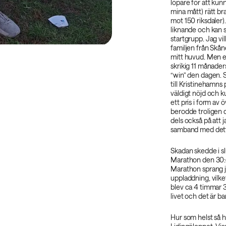
löpare för att kun
mina mått) rätt br
mot 150 riksdaler)
liknande och kan s
startgrupp. Jag vi
familjen från Skåne
mitt huvud. Men ef
skrikig 11 månader
“win” den dagen. S
till Kristinehamns
väldigt nöjd och 
ett pris i form av
berodde troligen d
dels också på att 
samband med detta
Skadan skedde i slu
Marathon den 30:
Marathon sprang j
uppladdning, vilk
blev ca 4 timmar 
livet och det är ba
Hur som helst så h