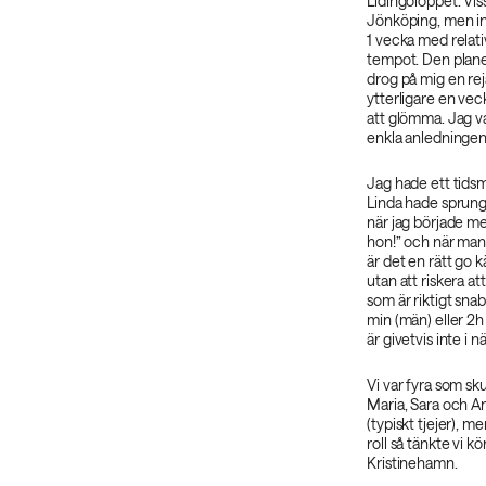
Lidingöloppet. Vis
Jönköping, men ing
1 vecka med relati
tempot. Den plane
drog på mig en rej
ytterligare en vec
att glömma. Jag val
enkla anledningen a
Jag hade ett tids
Linda hade sprungi
när jag började me
hon!” och när man 
är det en rätt go 
utan att riskera at
som är riktigt sna
min (män) eller 2h
är givetvis inte i 
Vi var fyra som sk
Maria, Sara och Anw
(typiskt tjejer), 
roll så tänkte vi 
Kristinehamn.