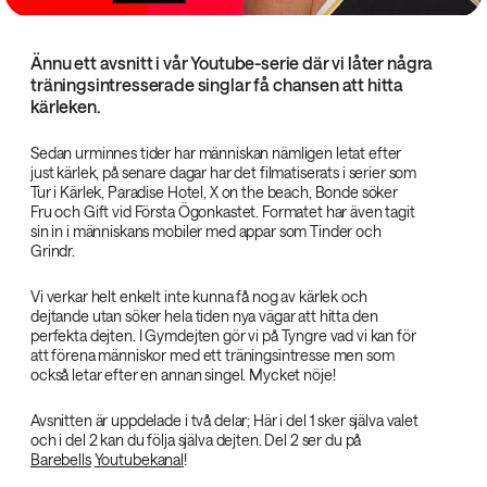
Ännu ett avsnitt i vår Youtube-serie där vi låter några
träningsintresserade singlar få chansen att hitta
kärleken.
Sedan urminnes tider har människan nämligen letat efter
just kärlek, på senare dagar har det filmatiserats i serier som
Tur i Kärlek, Paradise Hotel, X on the beach, Bonde söker
Fru och Gift vid Första Ögonkastet. Formatet har även tagit
sin in i människans mobiler med appar som Tinder och
Grindr.
Vi verkar helt enkelt inte kunna få nog av kärlek och
dejtande utan söker hela tiden nya vägar att hitta den
perfekta dejten. I Gymdejten gör vi på Tyngre vad vi kan för
att förena människor med ett träningsintresse men som
också letar efter en annan singel. Mycket nöje!
Avsnitten är uppdelade i två delar; Här i del 1 sker själva valet
och i del 2 kan du följa själva dejten. Del 2 ser du på
Barebells
Youtubekanal
!