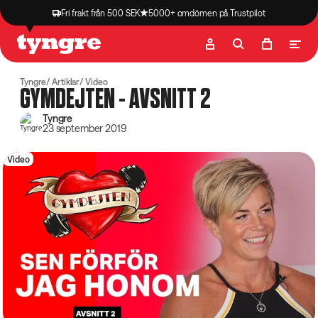
Fri frakt från 500 SEK
5000+ omdömen på Trustpilot
Butik
Recept
Podcast
Artiklar
Tyngre
Artiklar
Video
GYMDEJTEN - AVSNITT 2
Tyngre
23 september 2019
Video