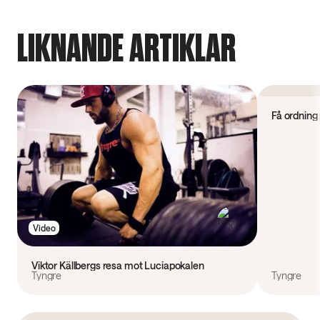
LIKNANDE ARTIKLAR
Video
Få ordning
Video
Viktor Källbergs resa mot Luciapokalen
Tyngre
Tyngre