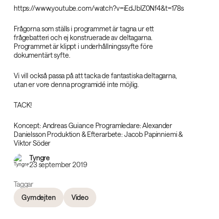
https://www.youtube.com/watch?v=iEdJbIZ0Nf4&t=178s
Frågorna som ställs i programmet är tagna ur ett
frågebatteri och ej konstruerade av deltagarna.
Programmet är klippt i underhållningssyfte före
dokumentärt syfte.
Vi vill också passa på att tacka de fantastiska deltagarna,
utan er vore denna programidé inte möjlig.
TACK!
Koncept: Andreas Guiance Programledare: Alexander
Danielsson Produktion & Efterarbete: Jacob Papinniemi &
Viktor Söder
Tyngre
23 september 2019
Taggar
Gymdejten
Video