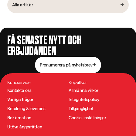
Alla artiklar
FÅ SENASTE NYTT OCH
ERBJUDANDEN
Prenumerera på nyhetsbrev
Kundservice
Köpvillkor
Kontakta oss
Allmänna villkor
Vanliga frågor
Integritetspolicy
Betalning & leverans
Tillgänglighet
Reklamation
Cookie-inställningar
Utöva ångerrätten