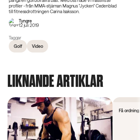
panga en golfboll allra bäst. Med oss hade vi massvis av
profiler - från MMA-stjärnan Magnus "Jycken" Cedenblad
till fitnessdrottningen Carina Isaksson.
Tyngre
12 juli 2019
Taggar
Golf
Video
LIKNANDE ARTIKLAR
Video
Få ordning