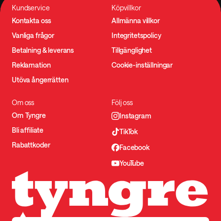
Kundservice
Köpvillkor
Kontakta oss
Allmänna villkor
Vanliga frågor
Integritetspolicy
Betalning & leverans
Tillgänglighet
Reklamation
Cookie-inställningar
Utöva ångerrätten
Om oss
Följ oss
Om Tyngre
Instagram
Bli affiliate
TikTok
Rabattkoder
Facebook
YouTube