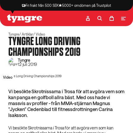
Fri frakt från 500 SEK
5000+ omdömen på Trustpilot
Butik
Recept
Podcast
Artiklar
Tyngre
Artiklar
Video
TYNGRE LONG DRIVING
CHAMPIONSHIPS 2019
Tyngre
12 juli 2019
Video
Vi besökte Skrotnissarna i Trosa för att avgöra vem som
kan panga en golfboll allra bäst. Med oss hade vi
massvis av profiler - från MMA-stjärnan Magnus
"Jycken" Cedenblad till fitnessdrottningen Carina
Isaksson.
Vi besökte Skrotnissarna i Trosa för att avgöra vem som kan