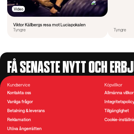
Video
Viktor Källbergs resa mot Luciapokalen
Tyngre
Tyngre
FÅ SENASTE NYTT OCH ERB
Kundservice
Köpvillkor
Kontakta oss
Allmänna villkor
Vanliga frågor
Integritetspolic
Betalning & leverans
Tillgänglighet
Reklamation
Cookie-inställn
Utöva ångerrätten