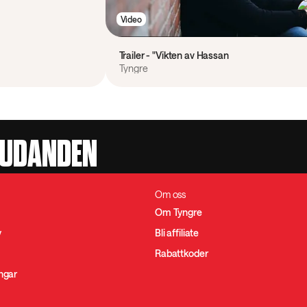
Video
Trailer - "Vikten av Hassan
Tyngre
JUDANDEN
Om oss
Om Tyngre
y
Bli affiliate
Rabattkoder
ingar