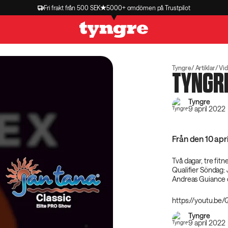
Fri frakt från 500 SEK
5000+ omdömen på Trustpilot
Tyngre
Artiklar
Vi
TYNGRE
Tyngre
9 april 2022
Från den 10 apri
Två dagar, tre fit
Qualifier Söndag
Andreas Guiance 
https://youtu.be
Tyngre
9 april 2022