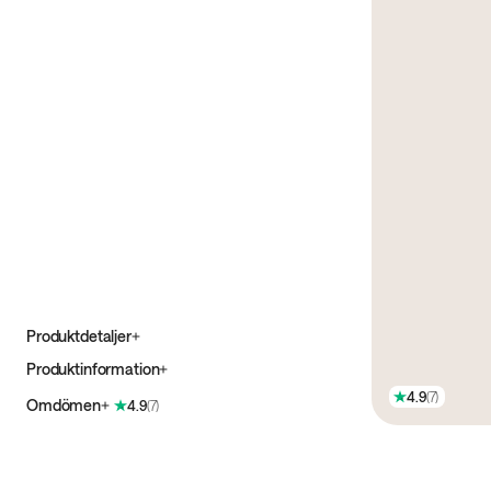
Produktdetaljer
Produktinformation
4.9
(
7
)
Omdömen
4.9
(
7
)