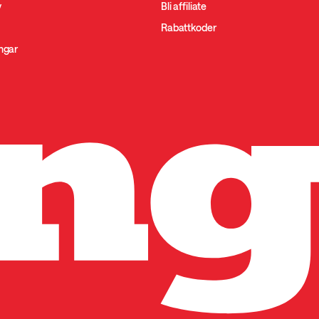
y
Bli affiliate
Rabattkoder
ingar