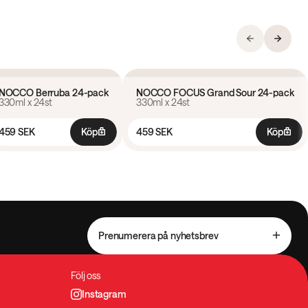
4.1
(
16
)
4.1
(
15
)
NOCCO Berruba 24-pack
NOCCO FOCUS Grand Sour 24-pack
330ml x 24st
330ml x 24st
24 pack
24 pack
459 SEK
Köp
459 SEK
Köp
Prenumerera på nyhetsbrev
Följ oss
Instagram