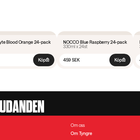
4.7
(
6
)
yte Blood Orange 24-pack
NOCCO Blue Raspberry 24-pack
330ml x 24st
24 pack
24 pack
Köp
459 SEK
Köp
JUDANDEN
Om oss
Om Tyngre