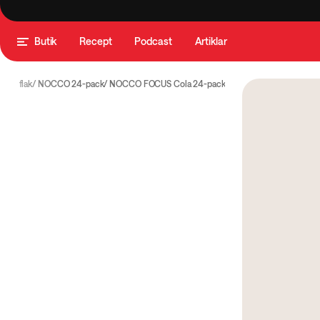
Butik
Recept
Podcast
Artiklar
CO flak
NOCCO 24-pack
NOCCO FOCUS Cola 24-pack