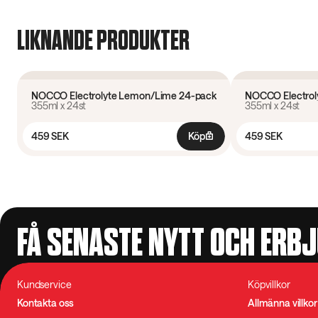
LIKNANDE PRODUKTER
NOCCO Electrolyte Lemon/Lime 24-pack
NOCCO Electrol
355ml x 24st
355ml x 24st
24 pack
459 SEK
Köp
459 SEK
FÅ SENASTE NYTT OCH ERB
Kundservice
Köpvillkor
Kontakta oss
Allmänna villkor