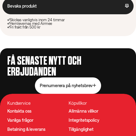
Bevaka produkt
Skickas vanligtvis inom 24 timmar
Hemlevernas med Airmee
Fri frakt från 500 kr
FÅ SENASTE NYTT OCH
ERBJUDANDEN
Prenumerera på nyhetsbrev
Kundservice
Köpvillkor
Kontakta oss
Allmänna villkor
Vanliga frågor
Integritetspolicy
Betalning & leverans
Tillgänglighet