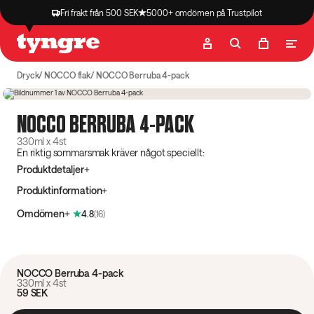
Fri frakt från 500 SEK
5000+ omdömen på Trustpilot
Butik
Recept
Podcast
Artiklar
Dryck
NOCCO flak
NOCCO Berruba 4-pack
4.8
(
16
)
Slutsåld
Spara 34%
NOCCO BERRUBA 4-PACK
330ml x 4st
En riktig sommarsmak kräver något speciellt:
Produktdetaljer
Produktinformation
Omdömen
4.8
(
16
)
NOCCO Berruba 4-pack
330ml x 4st
59 SEK